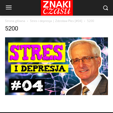
Strona główna
Stres i depresja | Zdzisław Ples [#04]
5200
5200