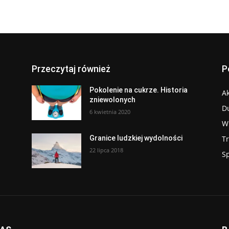
Przeczytaj również
P
Pokolenie na cukrze. Historia
Ak
zniewolonych
D
6 kwietnia 2020
W
T
Granice ludzkiej wydolności
22 lipca 2018
S