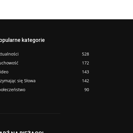
opularne kategorie
tualności
528
uchowość
172
ideo
143
rzymając się Słowa
142
połeczeństwo
90