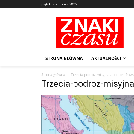
piątek, 7 sierpnia, 2026
STRONA GŁÓWNA
AKTUALNOŚCI
Strona główna
Trzecia podróż misyjna apostoła Pawł
Trzecia-podroz-misyjn