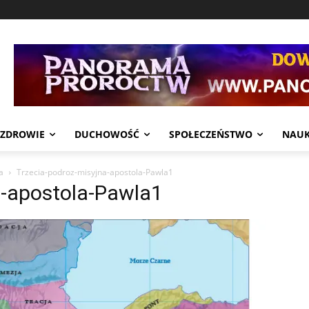
ZDROWIE
DUCHOWOŚĆ
SPOŁECZEŃSTWO
NAU
a
Trzecia-podroz-misyjna-apostola-Pawla1
a-apostola-Pawla1