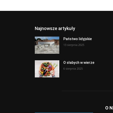
Najnowsze artykuły
Państwo lidyjskie
13 sierpnia 2025
O słabych w wierze
6 sierpnia 2025
O 