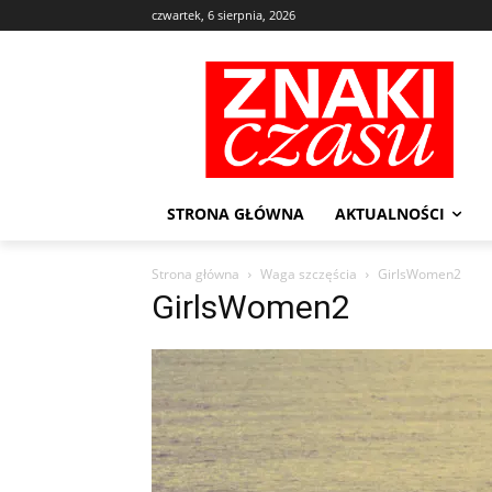
czwartek, 6 sierpnia, 2026
STRONA GŁÓWNA
AKTUALNOŚCI
Strona główna
Waga szczęścia
GirlsWomen2
GirlsWomen2