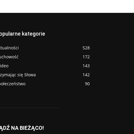
opularne kategorie
tualności
528
uchowość
172
ideo
143
rzymając się Słowa
142
połeczeństwo
90
ĄDŹ NA BIEŻĄCO!