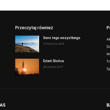
Przeczytaj również
P
Sens tego wszystkiego
Ak
10 kwietnia 2024
D
W
T
Dzień Słońca
28 czerwca 2017
S
NAS
B