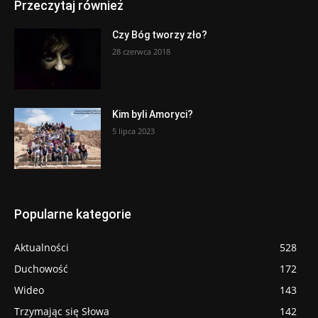
Przeczytaj również
Czy Bóg tworzy zło?
28 czerwca 2018
Kim byli Amoryci?
5 lipca 2023
Popularne kategorie
Aktualności
528
Duchowość
172
Wideo
143
Trzymając się Słowa
142