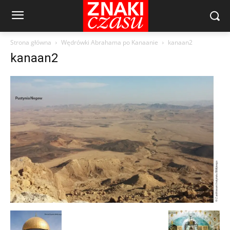
Strona główna
Wędrówki Abrahama po Kanaanie
kanaan2
kanaan2