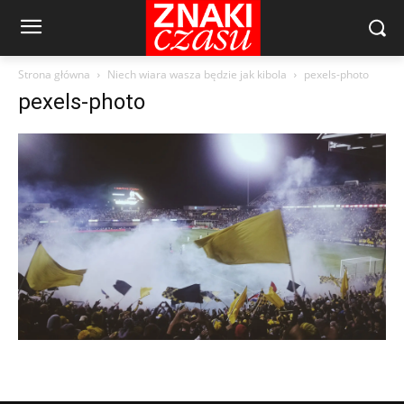
Strona główna
Niech wiara wasza będzie jak kibola
pexels-photo
pexels-photo