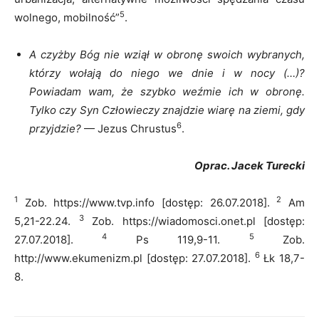
5
wolnego, mobilność”
.
A czyżby Bóg nie wziął w obronę swoich wybranych,
którzy wołają do niego we dnie i w nocy (…)?
Powiadam wam, że szybko weźmie ich w obronę.
Tylko czy Syn Człowieczy znajdzie wiarę na ziemi, gdy
6
przyjdzie?
— Jezus Chrustus
.
Oprac. Jacek Turecki
1
2
Zob. https://www.tvp.info [dostęp: 26.07.2018].
Am
3
5,21-22.24.
Zob. https://wiadomosci.onet.pl [dostęp:
4
5
27.07.2018].
Ps 119,9-11.
Zob.
6
http://www.ekumenizm.pl [dostęp: 27.07.2018].
Łk 18,7-
8.