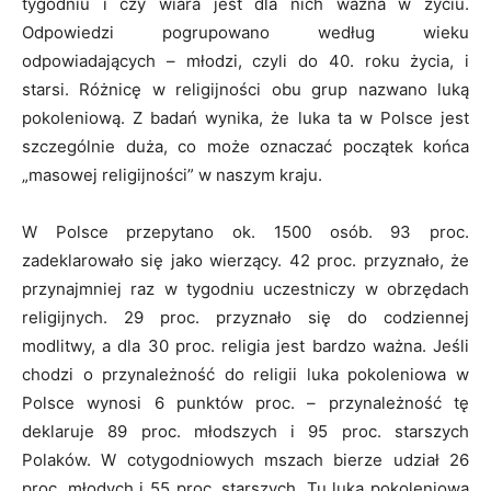
tygodniu i czy wiara jest dla nich ważna w życiu.
Odpowiedzi pogrupowano według wieku
odpowiadających – młodzi, czyli do 40. roku życia, i
starsi. Różnicę w religijności obu grup nazwano luką
pokoleniową. Z badań wynika, że luka ta w Polsce jest
szczególnie duża, co może oznaczać początek końca
„masowej religijności” w naszym kraju.
W Polsce przepytano ok. 1500 osób. 93 proc.
zadeklarowało się jako wierzący. 42 proc. przyznało, że
przynajmniej raz w tygodniu uczestniczy w obrzędach
religijnych. 29 proc. przyznało się do codziennej
modlitwy, a dla 30 proc. religia jest bardzo ważna. Jeśli
chodzi o przynależność do religii luka pokoleniowa w
Polsce wynosi 6 punktów proc. – przynależność tę
deklaruje 89 proc. młodszych i 95 proc. starszych
Polaków. W cotygodniowych mszach bierze udział 26
proc. młodych i 55 proc. starszych. Tu luka pokoleniowa