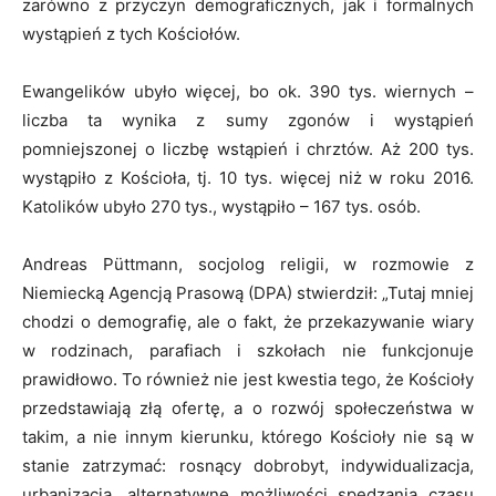
zarówno z przyczyn demograficznych, jak i formalnych
wystąpień z tych Kościołów.
Ewangelików ubyło więcej, bo ok. 390 tys. wiernych –
liczba ta wynika z sumy zgonów i wystąpień
pomniejszonej o liczbę wstąpień i chrztów. Aż 200 tys.
wystąpiło z Kościoła, tj. 10 tys. więcej niż w roku 2016.
Katolików ubyło 270 tys., wystąpiło – 167 tys. osób.
Andreas Püttmann, socjolog religii, w rozmowie z
Niemiecką Agencją Prasową (DPA) stwierdził: „Tutaj mniej
chodzi o demografię, ale o fakt, że przekazywanie wiary
w rodzinach, parafiach i szkołach nie funkcjonuje
prawidłowo. To również nie jest kwestia tego, że Kościoły
przedstawiają złą ofertę, a o rozwój społeczeństwa w
takim, a nie innym kierunku, którego Kościoły nie są w
stanie zatrzymać: rosnący dobrobyt, indywidualizacja,
urbanizacja, alternatywne możliwości spędzania czasu