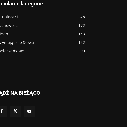
opularne kategorie
tualności
528
uchowość
172
ideo
143
rzymając się Słowa
142
połeczeństwo
90
ĄDŹ NA BIEŻĄCO!