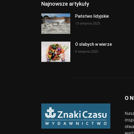
Najnowsze artykuły
Państwo lidyjskie
13 sierpnia 2025
O słabych w wierze
6 sierpnia 2025
O 
Nasz
insp
otwa
wart