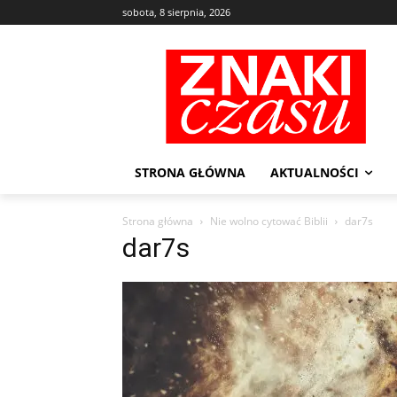
sobota, 8 sierpnia, 2026
STRONA GŁÓWNA
AKTUALNOŚCI
Strona główna
Nie wolno cytować Biblii
dar7s
dar7s