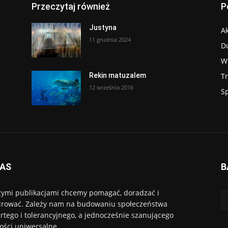
Przeczytaj również
P
Justyna
Ak
11 grudnia 2024
D
W
T
Rekin matuzalem
12 września 2016
S
NAS
B
ymi publikacjami chcemy pomagać, doradzać i
irować. Zależy nam na budowaniu społeczeństwa
rtego i tolerancyjnego, a jednocześnie szanującego
ości uniwersalne.