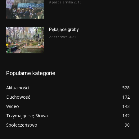
9 października 2016
Pękające groby
27 czerwca 2021
Popularne kategorie
Aktualności
528
Duchowość
172
Wideo
143
Trzymając się Słowa
142
Społeczeństwo
90