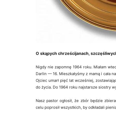
O skąpych chrześcijanach, szczęśliwy
Nigdy nie zapomnę 1964 roku. Miałam wtedy 
Darlin — 16. Mieszkałyśmy z mamą i cała n
Ojciec umarł pięć lat wcześniej, zostawia
do życia. Do 1964 roku najstarsze siostry wy
Nasz pastor ogłosił, że zbór będzie zbier
celu poprosił wszystkich, by odkładali pieni