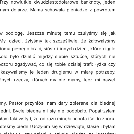
Trzy nowiutkie dwudziestodolarowe banknoty, jeden
ednym dolarze. Mama schowała pieniądze z powrotem
 w podłogę. Jeszcze minutę temu czułyśmy się jak
My, dzieci, żyłyśmy tak szczęśliwie, że żałowałyśmy
omu pełnego braci, sióstr i innych dzieci, które ciągle
oło było dzielić między siebie sztućce, których nie
czoru zgadywać, co się tobie dzisiaj trafi: łyżka czy
ekazywaliśmy je jeden drugiemu w miarę potrzeby.
óżnych rzeczy, których my nie mamy, lecz mi nawet
my. Pastor przyniósł nam dary zbierane dla biednej
iedni. Bycie biedną mi się nie podobało. Popatrzyłam
łam taki wstyd, że od razu minęła ochota iść do zboru.
steśmy biedni! Uczyłam się w dziewiątej klasie i byłam