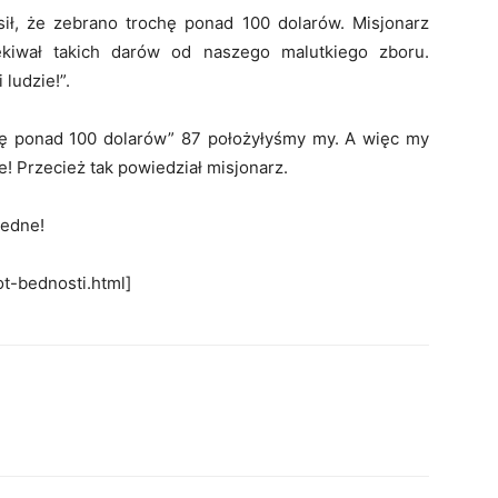
osił, że zebrano trochę ponad 100 dolarów. Misjonarz
ekiwał takich darów od naszego malutkiego zboru.
ludzie!”.
ochę ponad 100 dolarów” 87 położyłyśmy my. A więc my
! Przecież tak powiedział misjonarz.
iedne!
ot-bednosti.html]