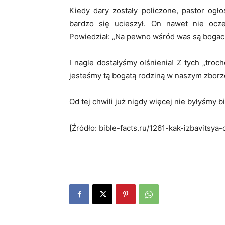
Kiedy dary zostały policzone, pastor ogł
bardzo się ucieszył. On nawet nie ocz
Powiedział: „Na pewno wśród was są bogaci 
I nagle dostałyśmy olśnienia! Z tych „tr
jesteśmy tą bogatą rodziną w naszym zborze
Od tej chwili już nigdy więcej nie byłyśmy b
[Źródło: bible-facts.ru/1261-kak-izbavitsya-