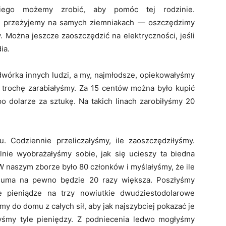
iego możemy zrobić, aby pomóc tej rodzinie.
ca przeżyjemy na samych ziemniakach — oszczędzimy
. Można jeszcze zaoszczędzić na elektryczności, jeśli
ia.
odwórka innych ludzi, a my, najmłodsze, opiekowałyśmy
 trochę zarabiałyśmy. Za 15 centów można było kupić
 po dolarze za sztukę. Na takich linach zarobiłyśmy 20
. Codziennie przeliczałyśmy, ile zaoszczędziłyśmy.
nie wyobrażałyśmy sobie, jak się ucieszy ta biedna
W naszym zborze było 80 członków i myślałyśmy, że ile
 suma na pewno będzie 20 razy większa. Poszłyśmy
 pieniądze na trzy nowiutkie dwudziestodolarowe
my do domu z całych sił, aby jak najszybciej pokazać je
łyśmy tyle pieniędzy. Z podniecenia ledwo mogłyśmy