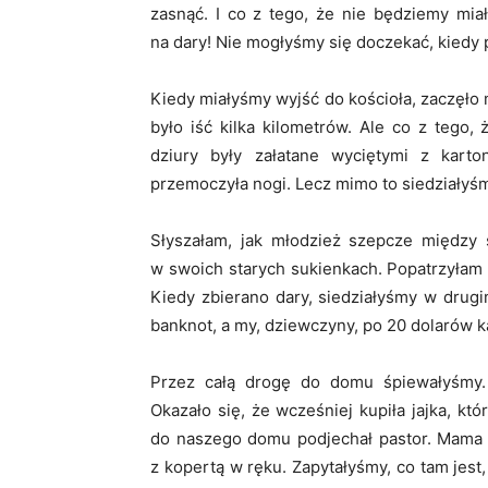
zasnąć. I co z tego, że nie będziemy mi
na dary! Nie mogłyśmy się doczekać, kiedy 
Kiedy miałyśmy wyjść do kościoła, zaczęło 
było iść kilka kilometrów. Ale co z tego
dziury były załatane wyciętymi z karto
przemoczyła nogi. Lecz mimo to siedziałyś
Słyszałam, jak młodzież szepcze między
w swoich starych sukienkach. Popatrzyłam n
Kiedy zbierano dary, siedziałyśmy w drug
banknot, a my, dziewczyny, po 20 dolarów k
Przez całą drogę do domu śpiewałyśmy.
Okazało się, że wcześniej kupiła jajka, 
do naszego domu podjechał pastor. Mama o
z kopertą w ręku. Zapytałyśmy, co tam jest