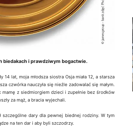
ch biedakach i prawdziwym bogactwie.
14 lat, moja młodsza siostra Osja miała 12, a starsza
asza czwórka nauczyła się nieźle zadowalać się małym.
jąc mamę z siedmiorgiem dzieci i zupełnie bez środków
szły za mąż, a bracia wyjechali.
ał szczególne dary dla pewnej biednej rodziny. W tym
ądze na ten dar i aby byli szczodrzy.