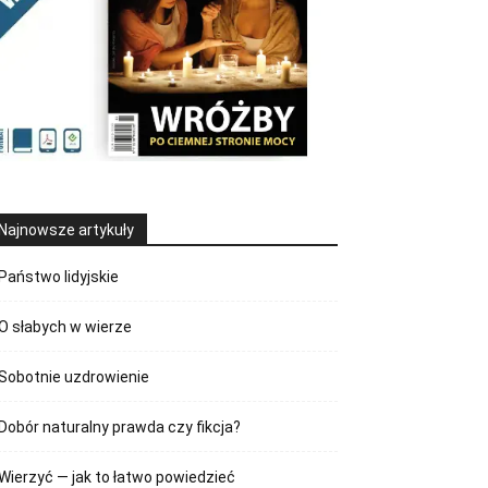
Najnowsze artykuły
Państwo lidyjskie
O słabych w wierze
Sobotnie uzdrowienie
Dobór naturalny prawda czy fikcja?
Wierzyć — jak to łatwo powiedzieć