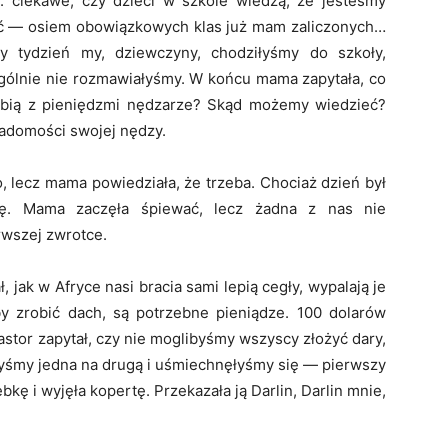
: ciekawe, czy dzieci w szkole wiedzą, że jesteśmy
ić — osiem obowiązkowych klas już mam zaliczonych…
ny tydzień my, dziewczyny, chodziłyśmy do szkoły,
gólnie nie rozmawiałyśmy. W końcu mama zapytała, co
robią z pieniędzmi nędzarze? Skąd możemy wiedzieć?
adomości swojej nędzy.
o, lecz mama powiedziała, że trzeba. Chociaż dzień był
ogę. Mama zaczęła śpiewać, lecz żadna z nas nie
rwszej zwrotce.
 jak w Afryce nasi bracia sami lepią cegły, wypalają je
by zrobić dach, są potrzebne pieniądze. 100 dolarów
Pastor zapytał, czy nie moglibyśmy wszyscy złożyć dary,
yśmy jedna na drugą i uśmiechnęłyśmy się — pierwszy
bkę i wyjęła kopertę. Przekazała ją Darlin, Darlin mnie,