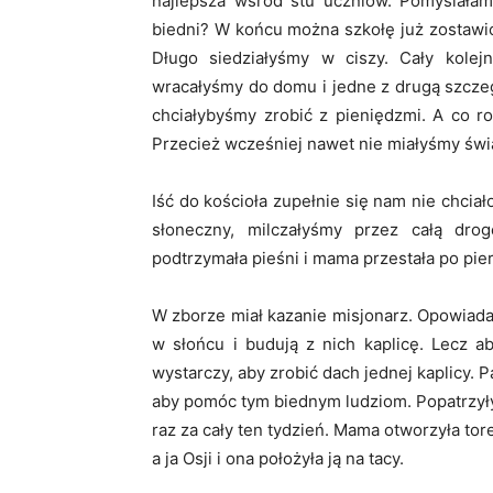
najlepsza wśród stu uczniów. Pomyślałam
biedni? W końcu można szkołę już zostaw
Długo siedziałyśmy w ciszy. Cały kolej
wracałyśmy do domu i jedne z drugą szcze
chciałybyśmy zrobić z pieniędzmi. A co 
Przecież wcześniej nawet nie miałyśmy świ
Iść do kościoła zupełnie się nam nie chciał
słoneczny, milczałyśmy przez całą dr
podtrzymała pieśni i mama przestała po pie
W zborze miał kazanie misjonarz. Opowiadał,
w słońcu i budują z nich kaplicę. Lecz a
wystarczy, aby zrobić dach jednej kaplicy. 
aby pomóc tym biednym ludziom. Popatrzył
raz za cały ten tydzień. Mama otworzyła tore
a ja Osji i ona położyła ją na tacy.