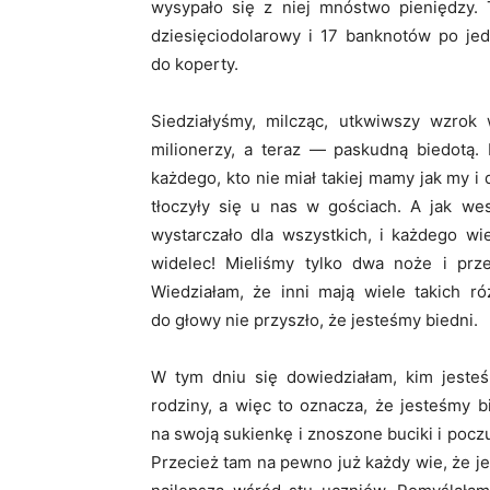
wysypało się z niej mnóstwo pieniędzy. 
dziesięciodolarowy i 17 banknotów po j
do koperty.
Siedziałyśmy, milcząc, utkwiwszy wzrok
milionerzy, a teraz — paskudną biedotą. 
każdego, kto nie miał takiej mamy jak my i d
tłoczyły się u nas w gościach. A jak wes
wystarczało dla wszystkich, i każdego wie
widelec! Mieliśmy tylko dwa noże i prz
Wiedziałam, że inni mają wiele takich r
do głowy nie przyszło, że jesteśmy biedni.
W tym dniu się dowiedziałam, kim jesteś
rodziny, a więc to oznacza, że jesteśmy b
na swoją sukienkę i znoszone buciki i poczu
Przecież tam na pewno już każdy wie, że je