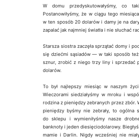
W domu przedyskutowałyśmy, co tak
Postanowiłyśmy, że w ciągu tego miesią
w ten sposób 20 dolarów i damy je na dary
zapalać jak najmniej światła i nie słuchać rad
Starsza siostra zaczęła sprzątać domy i p
się dziećmi sąsiadów — w taki sposób też
sznur, zrobić z niego trzy liny i sprzedać
dolarów.
To był najlepszy miesiąc w naszym życiu
Wieczorami siedziałyśmy w mroku i wspól
rodzina z pieniędzy zebranych przez zbór. 
pieniędzy byśmy nie zebrały, to ogólna
do sklepu i wymieniłyśmy nasze drobne
banknoty i jeden diesięciodolarowy. Biegłyś
mamie i Darlin. Nigdy wcześniej nie mia