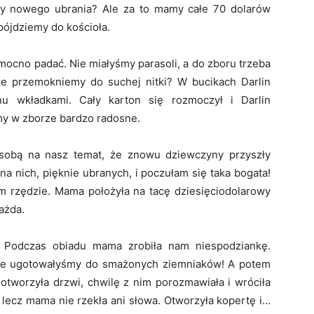
ały nowego ubrania? Ale za to mamy całe 70 dolarów
pójdziemy do kościoła.
mocno padać. Nie miałyśmy parasoli, a do zboru trzeba
, że przemokniemy do suchej nitki? W bucikach Darlin
nu wkładkami. Cały karton się rozmoczył i Darlin
my w zborze bardzo radosne.
 sobą na nasz temat, że znowu dziewczyny przyszły
a nich, pięknie ubranych, i poczułam się taka bogata!
im rzędzie. Mama położyła na tacę dziesięciodolarowy
ażda.
 Podczas obiadu mama zrobiła nam niespodziankę.
które ugotowałyśmy do smażonych ziemniaków! A potem
tworzyła drzwi, chwilę z nim porozmawiała i wróciła
, lecz mama nie rzekła ani słowa. Otworzyła kopertę i…