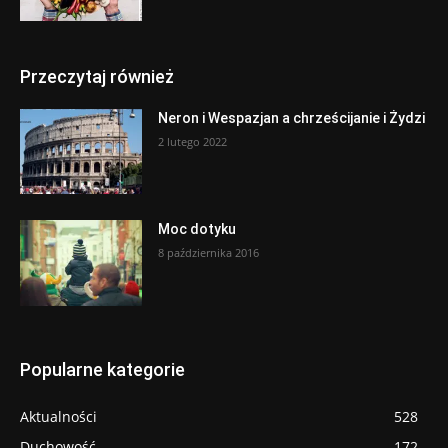
Przeczytaj również
Neron i Wespazjan a chrześcijanie i Żydzi
2 lutego 2022
Moc dotyku
8 października 2016
Popularne kategorie
Aktualności
528
Duchowość
172