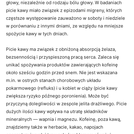
głowy, niezależnie od rodzaju bólu głowy. W badaniach
picie kawy miało związek z epizodami migreny, których
częstsze występowanie zauważono w soboty i niedziele
w porównaniu z innymi dniami, ze względu na mniejsze
spożycie kawy w tych dniach.
Picie kawy ma związek z obniżoną absorpcją żelaza,
bezsennością i przyspieszoną pracą serca. Zaleca się
unikać spożywania produktów zawierających kofeinę
około sześciu godzin przed snem. Nie jest wskazana
m.in. w ostrych stanach chorobowych układu
pokarmowego (refluks) i u kobiet w ciąży (picie kawy
zwiększa ryzyko późnego poronienia). Może być
przyczyną dolegliwości w zespole jelita drażliwego. Picie
dużych ilości kawy wpływa na utratę składników
mineralnych — wapnia i magnezu. Kofeinę, poza kawą,
znajdziemy także w herbacie, kakao, napojach