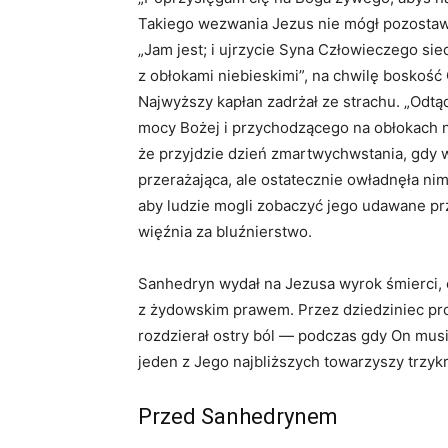
Takiego wezwania Jezus nie mógł pozostawi
„Jam jest; i ujrzycie Syna Człowieczego s
z obłokami niebieskimi”, na chwilę boskość
Najwyższy kapłan zadrżał ze strachu. „Odt
mocy Bożej i przychodzącego na obłokach n
że przyjdzie dzień zmartwychwstania, gdy 
przerażająca, ale ostatecznie owładnęła nim
aby ludzie mogli zobaczyć jego udawane prz
więźnia za bluźnierstwo.
Sanhedryn wydał na Jezusa wyrok śmierci, 
z żydowskim prawem. Przez dziedziniec pr
rozdzierał ostry ból — podczas gdy On musia
jeden z Jego najbliższych towarzyszy trzykr
Przed Sanhedrynem