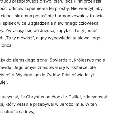
rudu przeprowadzić swój plan, lecz Piłat przejrzał
ści odmówił spełnienia tej prośby. Nie wierzył, aby
cicha i skromna postać nie harmonizowała z treścią
ał spisek w celu zgładzenia niewinnego człowieka,
. Zwracając się do Jezusa, zapytał: „To ty jesteś
: „To ty mówisz”, a gdy wypowiadał te słowa, jego
słońca.
ąży do ziemskiego tronu. Stwierdził: „Królestwo moje
 prawdę. Jego umysł znajdował się w rozterce, ale
istości. Wychodząc do Żydów, Piłat oświadczył
uję”.
 usłyszał, że Chrystus pochodzi z Galilei, zdecydował
ji, który właśnie przebywał w Jerozolimie. W ten
dzialność sądową.