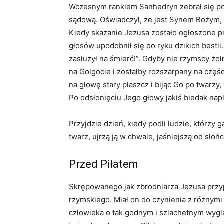
Wczesnym rankiem Sanhedryn zebrał się po
sądową. Oświadczył, że jest Synem Bożym, 
Kiedy skazanie Jezusa zostało ogłoszone pr
głosów upodobnił się do ryku dzikich bestii.
zasłużył na śmierć!”. Gdyby nie rzymscy żo
na Golgocie i zostałby rozszarpany na czę
na głowę stary płaszcz i bijąc Go po twarzy, 
Po odsłonięciu Jego głowy jakiś biedak nap
Przyjdzie dzień, kiedy podli ludzie, którzy 
twarz, ujrzą ją w chwale, jaśniejszą od słońc
Przed Piłatem
Skrępowanego jak zbrodniarza Jezusa przyp
rzymskiego. Miał on do czynienia z różnymi
człowieka o tak godnym i szlachetnym wygląd