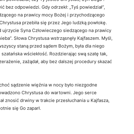
ć bez odpowiedzi. Gdy odrzekł: „Tyś powiedział”,
iedzącego na prawicy mocy Bożej i przychodzącego
 Chrystusa przebiła się przez Jego ludzką powłokę.
ąd ujrzycie Syna Człowieczego siedzącego na prawicy
ieba”. Słowa Chrystusa wstrząsnęły Kajfaszem. Myśl,
wszyscy staną przed sądem Bożym, była dla niego
 szatańska wściekłość. Rozdzierając swą szatę tak,
erażenie, zażądał, aby bez dalszej procedury skazać
choć sądzenie więźnia w nocy było niezgodne
owadzono Chrystusa do wartowni. Jego serce
ł znosić drwiny w trakcie przesłuchania u Kajfasza,
otnie się Go zaparł.