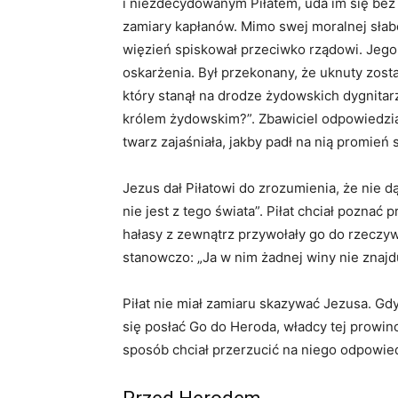
i niezdecydowanym Piłatem, uda im się bez t
zamiary kapłanów. Mimo swej moralnej słabo
więzień spiskował przeciwko rządowi. Jego 
oskarżenia. Był przekonany, że uknuty zost
który stanął na drodze żydowskich dygnitarzy
królem żydowskim?”. Zbawiciel odpowiedział
twarz zajaśniała, jakby padł na nią promień 
Jezus dał Piłatowi do zrozumienia, że nie d
nie jest z tego świata”. Piłat chciał poznać
hałasy z zewnątrz przywołały go do rzeczyw
stanowczo: „Ja w nim żadnej winy nie znajd
Piłat nie miał zamiaru skazywać Jezusa. Gdy
się posłać Go do Heroda, władcy tej prowinc
sposób chciał przerzucić na niego odpowie