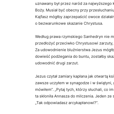
uznawany był przez naród za najwyższego k
Boży. Musiał być obecny przy przesłuchani
Kajfasz mógłby zaprzepaścić owoce działaln
o bezwarunkowe skazanie Chrystusa.
Według prawa rzymskiego Sanhedryn nie m
przedłożyć przeciwko Chrystusowi zarzuty, 
Za udowodnienie bluźnierstwa Jezus mógłby
dowieść podżegania do buntu, zostałby ska
udowodnić drugi zarzut.
Jezus czytał zamiary kapłana jak otwartą ks
zawsze uczyłem w synagodze i w świątyni, g
mówiłem”. „Pytaj tych, którzy słuchali, co
ta skłoniła Annasza do milczenia. Jeden ze
„Tak odpowiadasz arcykapłanowi?”.