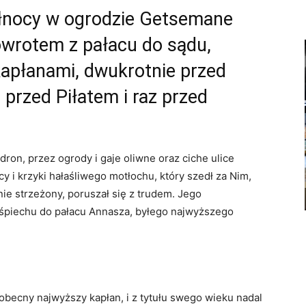
ółnocy w ogrodzie Getsemane
owrotem z pałacu do sądu,
kapłanami, dwukrotnie przed
przed Piłatem i raz przed
on, przez ogrody i gaje oliwne oraz ciche ulice
y i krzyki hałaśliwego motłochu, który szedł za Nim,
nie strzeżony, poruszał się z trudem. Jego
śpiechu do pałacu Annasza, byłego najwyższego
 obecny najwyższy kapłan, i z tytułu swego wieku nadal