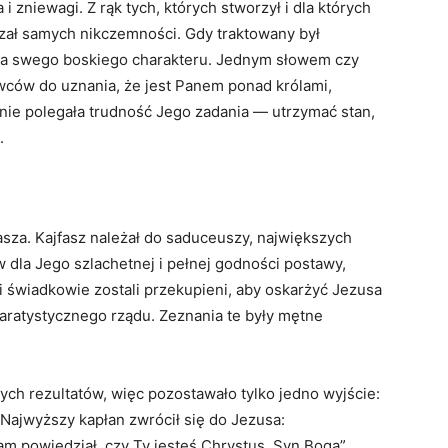
i zniewagi. Z rąk tych, których stworzył i dla których
czał samych nikczemności. Gdy traktowany był
nia swego boskiego charakteru. Jednym słowem czy
ców do uznania, że jest Panem ponad królami,
ie polegała trudność Jego zadania — utrzymać stan,
.
sza. Kajfasz należał do saduceuszy, największych
dla Jego szlachetnej i pełnej godności postawy,
i świadkowie zostali przekupieni, aby oskarżyć Jezusa
paratystycznego rządu. Zeznania te były mętne
ch rezultatów, więc pozostawało tylko jedno wyjście:
 Najwyższy kapłan zwrócił się do Jezusa:
m powiedział, czy Ty jesteś Chrystus, Syn Boga”.