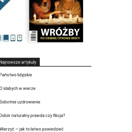
Najnowsze artykuły
Państwo lidyjskie
O słabych w wierze
Sobotnie uzdrowienie
Dobór naturalny prawda czy fikcja?
Wierzyć — jak to łatwo powiedzieć