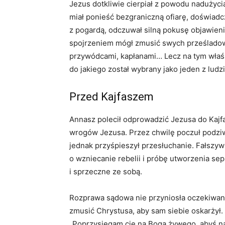
Jezus dotkliwie cierpiał z powodu nadużycia 
miał ponieść bezgraniczną ofiarę, doświad
z pogardą, odczuwał silną pokusę objawie
spojrzeniem mógł zmusić swych prześladow
przywódcami, kapłanami… Lecz na tym właśn
do jakiego został wybrany jako jeden z ludzi
Przed Kajfaszem
Annasz polecił odprowadzić Jezusa do Kajfa
wrogów Jezusa. Przez chwilę poczuł podziw 
jednak przyśpieszył przesłuchanie. Fałszyw
o wzniecanie rebelii i próbę utworzenia se
i sprzeczne ze sobą.
Rozprawa sądowa nie przyniosła oczekiwany
zmusić Chrystusa, aby sam siebie oskarżył.
„Poprzysięgam cię na Boga żywego, abyś na