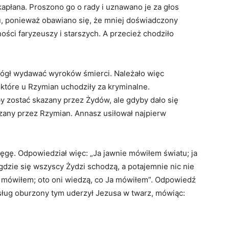
apłana. Proszono go o rady i uznawano je za głos
u, ponieważ obawiano się, że mniej doświadczony
ości faryzeuszy i starszych. A przecież chodziło
ógł wydawać wyroków śmierci. Należało więc
które u Rzymian uchodziły za kryminalne.
 zostać skazany przez Żydów, ale gdyby dało się
zany przez Rzymian. Annasz usiłował najpierw
ięgę. Odpowiedział więc: „Ja jawnie mówiłem światu; ja
dzie się wszyscy Żydzi schodzą, a potajemnie nic nie
 im mówiłem; oto oni wiedzą, co Ja mówiłem”. Odpowiedź
 sług oburzony tym uderzył Jezusa w twarz, mówiąc: