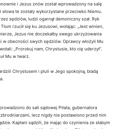
nownie i Jezus znów został wprowadzony na salę
i słowa te zostały wykorzystane przeciwko Niemu.
zez sędziów, ludzi ogarnął demoniczny szał. Ryk
 Tłum rzucił się ku Jezusowi, wołając: „Jest winien,
łnierze, Jezus nie doczekałby swego ukrzyżowania
ści w obecności swych sędziów. Oprawcy włożyli Mu
wołali: „Prorokuj nam, Chrystusie, kto cię uderzył”.
luł Mu w twarz.
gardzili Chrystusem i pluli w Jego spokojną, bladą
a.
rowadzono do sali sądowej Piłata, gubernatora
 zbrodniarzami, lecz nigdy nie postawiono przed nim
zie. Kapłani sądzili, że mając do czynienia ze słabym