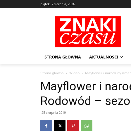
piątek, 7 sierpnia, 2026
STRONA GŁÓWNA
AKTUALNOŚCI
Strona główna
Wideo
Mayflower i narodziny Amery
Mayflower i naro
Rodowód – sezon 
25 sierpnia 2019