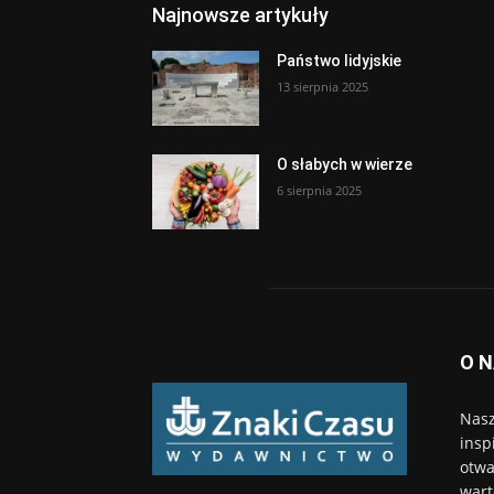
Najnowsze artykuły
Państwo lidyjskie
13 sierpnia 2025
O słabych w wierze
6 sierpnia 2025
O 
Nasz
insp
otwa
wart