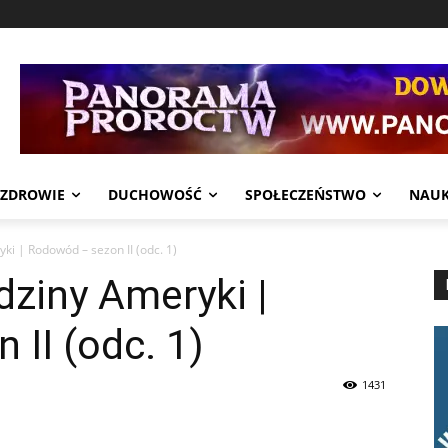
ZDROWIE
DUCHOWOŚĆ
SPOŁECZEŃSTWO
NAU
ki | Rodowód – sezon II (odc. 1)
dziny Ameryki |
II (odc. 1)
1431