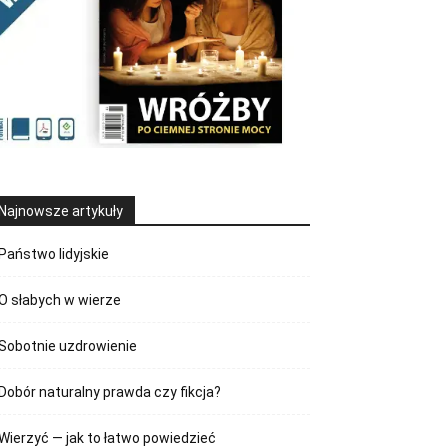
Najnowsze artykuły
Państwo lidyjskie
O słabych w wierze
Sobotnie uzdrowienie
Dobór naturalny prawda czy fikcja?
Wierzyć — jak to łatwo powiedzieć