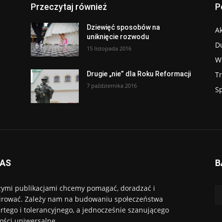
Przeczytaj również
P
Dziewięć sposobów na
Ak
uniknięcie rozwodu
D
15 listopada 2016
W
T
Drugie „nie” dla Roku Reformacji
7 października 2016
S
NAS
B
ymi publikacjami chcemy pomagać, doradzać i
irować. Zależy nam na budowaniu społeczeństwa
rtego i tolerancyjnego, a jednocześnie szanującego
ości uniwersalne.