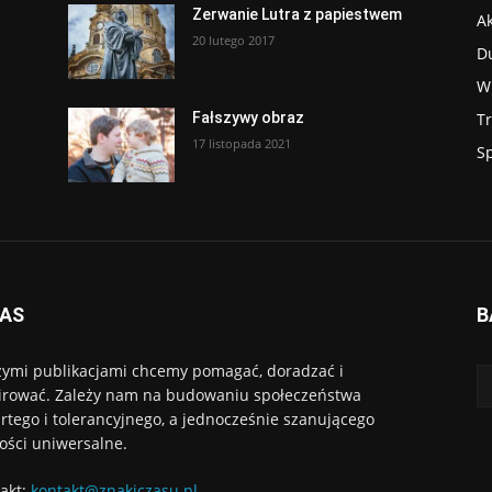
Zerwanie Lutra z papiestwem
Ak
20 lutego 2017
D
W
T
Fałszywy obraz
17 listopada 2021
S
NAS
B
ymi publikacjami chcemy pomagać, doradzać i
irować. Zależy nam na budowaniu społeczeństwa
rtego i tolerancyjnego, a jednocześnie szanującego
ości uniwersalne.
akt:
kontakt@znakiczasu.pl