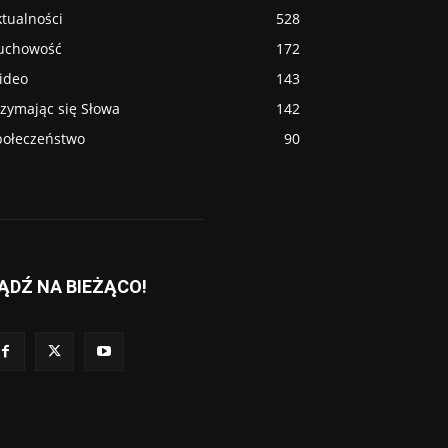
tualności
528
uchowość
172
ideo
143
rzymając się Słowa
142
połeczeństwo
90
ĄDŹ NA BIEŻĄCO!