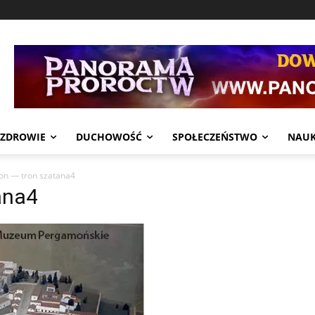
ZDROWIE
DUCHOWOŚĆ
SPOŁECZEŃSTWO
NAU
n — tron szatana4
ana4