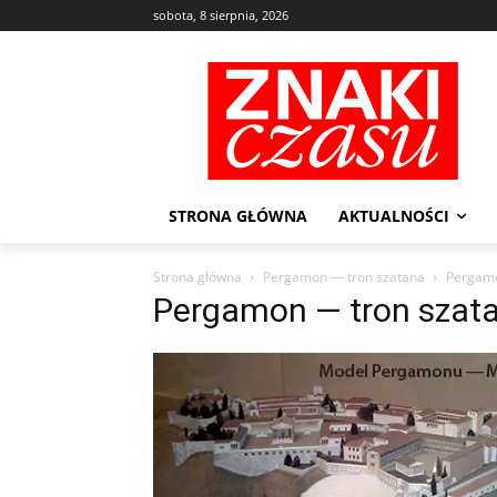
sobota, 8 sierpnia, 2026
STRONA GŁÓWNA
AKTUALNOŚCI
Strona główna
Pergamon — tron szatana
Pergamo
Pergamon — tron szat