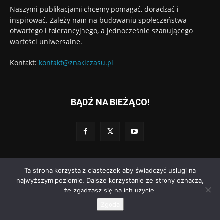
Naszymi publikacjami chcemy pomagać, doradzać i
inspirować. Zależy nam na budowaniu społeczeństwa
otwartego i tolerancyjnego, a jednocześnie szanującego
wartości uniwersalne.
Kontakt:
kontakt@znakiczasu.pl
BĄDŹ NA BIEŻĄCO!
Ta strona korzysta z ciasteczek aby świadczyć usługi na
© Wydawnictwo Znaki Czasu. Wdrożenie:
Go3.pl
najwyższym poziomie. Dalsze korzystanie ze strony oznacza,
że zgadzasz się na ich użycie.
Polityka prywatności
Regulamin dodawania komentarzy
O nas
Zgoda
Kontakt