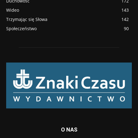
Duchowość
172
Wideo
143
Trzymając się Słowa
142
Społeczeństwo
90
O NAS