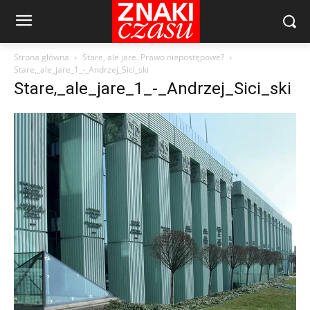
Strona główna
Stare, ale jare. Prawo niepostępowe?
Stare,_ale_jare_1_-_Andrzej_Sici_ski
Stare,_ale_jare_1_-_Andrzej_Sici_ski