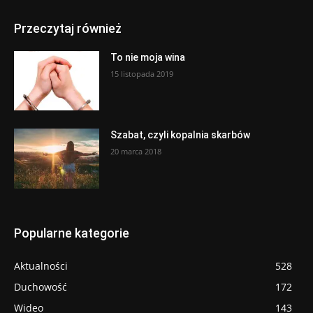
Przeczytaj również
To nie moja wina
15 listopada 2019
Szabat, czyli kopalnia skarbów
20 marca 2018
Popularne kategorie
Aktualności
528
Duchowość
172
Wideo
143