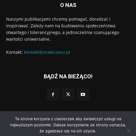
O NAS
Naszymi publikacjami chcemy pomagać, doradzać i
inspirować. Zależy nam na budowaniu społeczeństwa
otwartego i tolerancyjnego, a jednocześnie szanującego
wartości uniwersalne.
Kontakt:
kontakt@znakiczasu.pl
BĄDŹ NA BIEŻĄCO!
Ta strona korzysta z ciasteczek aby świadczyć usługi na
© Wydawnictwo Znaki Czasu. Wdrożenie:
Go3.pl
najwyższym poziomie. Dalsze korzystanie ze strony oznacza,
że zgadzasz się na ich użycie.
Polityka prywatności
Regulamin dodawania komentarzy
O nas