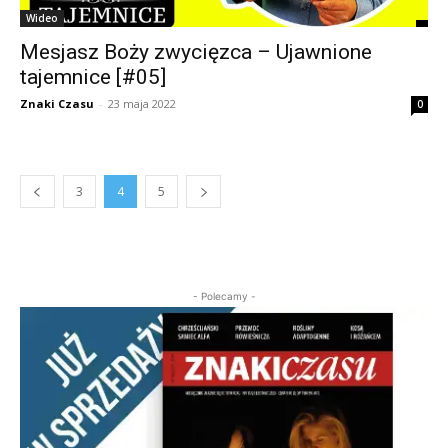
Wideo
Mesjasz Boży zwycięzca – Ujawnione
tajemnice [#05]
Znaki Czasu
-
23 maja 2022
0
3
4
5
- Polecamy -