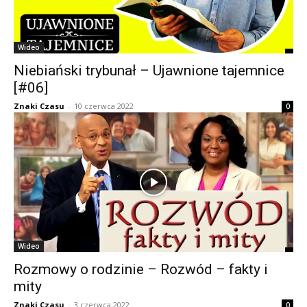
Wideo
Niebiański trybunał – Ujawnione tajemnice
[#06]
Znaki Czasu
-
10 czerwca 2022
0
Wideo
Rozmowy o rodzinie – Rozwód – fakty i
mity
Znaki Czasu
-
3 czerwca 2022
0