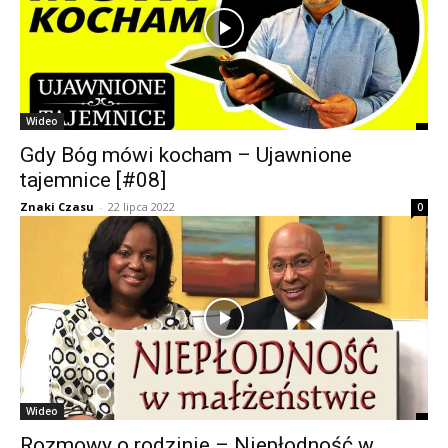
Wideo
Gdy Bóg mówi kocham – Ujawnione
tajemnice [#08]
Znaki Czasu
-
22 lipca 2022
0
Wideo
Rozmowy o rodzinie – Niepłodność w