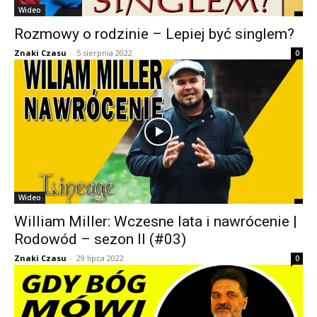
Wideo
Rozmowy o rodzinie – Lepiej być singlem?
Znaki Czasu
-
5 sierpnia 2022
0
Wideo
William Miller: Wczesne lata i nawrócenie |
Rodowód – sezon II (#03)
Znaki Czasu
-
29 lipca 2022
0