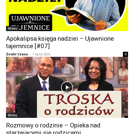
Wideo
Apokalipsa księga nadziei – Ujawnione
tajemnice [#07]
Znaki Czasu
-
1 lipca 2022
0
Wideo
Rozmowy o rodzinie – Opieka nad
starzejącymi się rodzicami