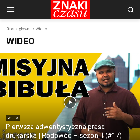
Strona główna
Wideo
WIDEO
WIDEO
Pierwsza adwentystyczna prasa
drukarska | Rodowód – sezon II (#17)