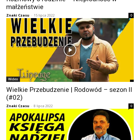
małżeństwie
Znaki Czasu
-
15 lipca 2022
0
Wideo
Wielkie Przebudzenie | Rodowód – sezon II
(#02)
Znaki Czasu
-
8 lipca 2022
0