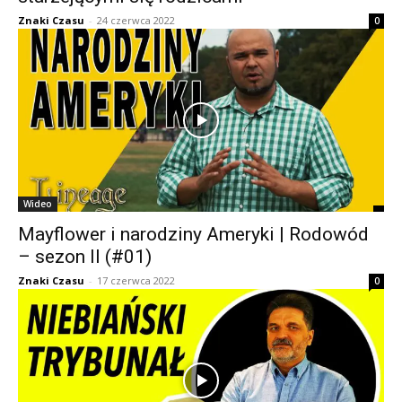
Znaki Czasu
-
24 czerwca 2022
0
Wideo
Mayflower i narodziny Ameryki | Rodowód
– sezon II (#01)
Znaki Czasu
-
17 czerwca 2022
0