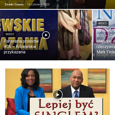
Znaki Czasu
-
16 czerwca 2023
WIDEO
Na nowo z
WIDEO
#05 – „Gd
Panorama proroctw
staje się
#06 – Królewskie
rzeczywis
przykazania
Mark Finl