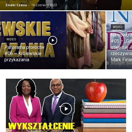
Znaki Czasu
-
16 czerwca 2023
WIDEO
Na nowo z
WIDEO
#05 – „Gd
Panorama proroctw
staje się
#06 – Królewskie
rzeczywis
przykazania
Mark Finl