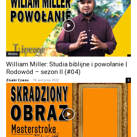
Wideo
William Miller: Studia biblijne i powołanie |
Rodowód – sezon II (#04)
Znaki Czasu
-
19 sierpnia 2022
0