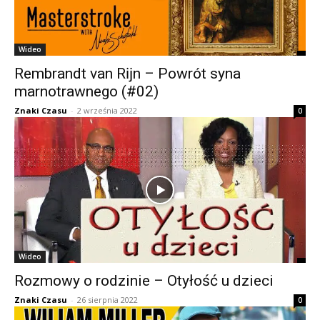
Wideo
Rembrandt van Rĳn – Powrót syna
marnotrawnego (#02)
Znaki Czasu
-
2 września 2022
0
Wideo
Rozmowy o rodzinie – Otyłość u dzieci
Znaki Czasu
-
26 sierpnia 2022
0