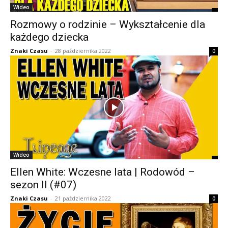
Wideo
Rozmowy o rodzinie – Wykształcenie dla
każdego dziecka
Znaki Czasu
-
28 października 2022
0
Wideo
Ellen White: Wczesne lata | Rodowód –
sezon II (#07)
Znaki Czasu
-
21 października 2022
0