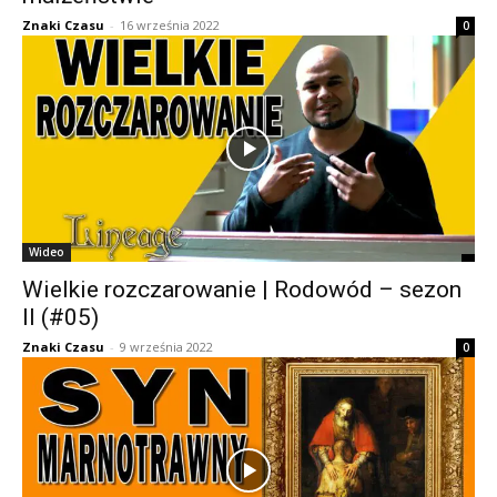
Znaki Czasu
-
16 września 2022
0
Wideo
Wielkie rozczarowanie | Rodowód – sezon
II (#05)
Znaki Czasu
-
9 września 2022
0