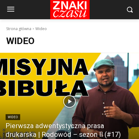
Strona główna
Wideo
WIDEO
WIDEO
Pierwsza adwentystyczna prasa
drukarska | Rodowód – sezon II (#17)