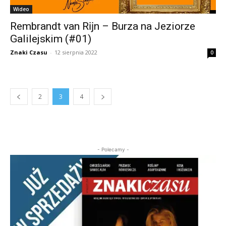
Wideo
Rembrandt van Rĳn – Burza na Jeziorze
Galilejskim (#01)
Znaki Czasu
-
12 sierpnia 2022
0
2
3
4
- Polecamy -