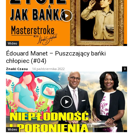
Wideo
Édouard Manet – Puszczający bańki
chłopiec (#04)
Znaki Czasu
-
14 października 2022
0
Wideo