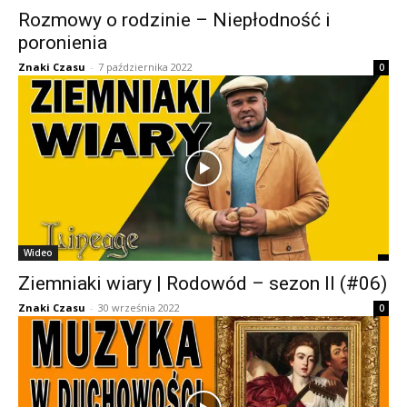
Rozmowy o rodzinie – Niepłodność i
poronienia
Znaki Czasu
-
7 października 2022
0
Wideo
Ziemniaki wiary | Rodowód – sezon II (#06)
Znaki Czasu
-
30 września 2022
0