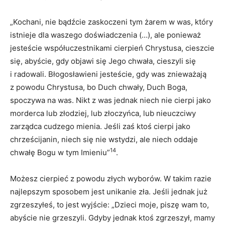
„Kochani, nie bądźcie zaskoczeni tym żarem w was, który
istnieje dla waszego doświadczenia (…), ale ponieważ
jesteście współuczestnikami cierpień Chrystusa, cieszcie
się, abyście, gdy objawi się Jego chwała, cieszyli się
i radowali. Błogosławieni jesteście, gdy was znieważają
z powodu Chrystusa, bo Duch chwały, Duch Boga,
spoczywa na was. Nikt z was jednak niech nie cierpi jako
morderca lub złodziej, lub złoczyńca, lub nieuczciwy
zarządca cudzego mienia. Jeśli zaś ktoś cierpi jako
chrześcijanin, niech się nie wstydzi, ale niech oddaje
14
chwałę Bogu w tym Imieniu”
.
Możesz cierpieć z powodu złych wyborów. W takim razie
najlepszym sposobem jest unikanie zła. Jeśli jednak już
zgrzeszyłeś, to jest wyjście: „Dzieci moje, piszę wam to,
abyście nie grzeszyli. Gdyby jednak ktoś zgrzeszył, mamy