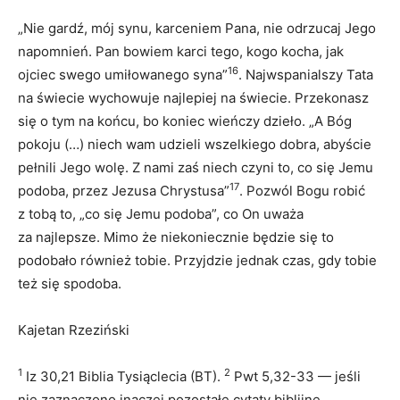
„Nie gardź, mój synu, karceniem Pana, nie odrzucaj Jego
napomnień. Pan bowiem karci tego, kogo kocha, jak
16
ojciec swego umiłowanego syna”
. Najwspanialszy Tata
na świecie wychowuje najlepiej na świecie. Przekonasz
się o tym na końcu, bo koniec wieńczy dzieło. „A Bóg
pokoju (…) niech wam udzieli wszelkiego dobra, abyście
pełnili Jego wolę. Z nami zaś niech czyni to, co się Jemu
17
podoba, przez Jezusa Chrystusa”
. Pozwól Bogu robić
z tobą to, „co się Jemu podoba”, co On uważa
za najlepsze. Mimo że niekoniecznie będzie się to
podobało również tobie. Przyjdzie jednak czas, gdy tobie
też się spodoba.
Kajetan Rzeziński
1
2
Iz 30,21 Biblia Tysiąclecia (BT).
Pwt 5,32-33 — jeśli
nie zaznaczono inaczej pozostałe cytaty biblijne