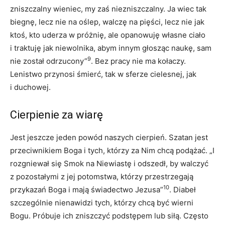
zniszczalny wieniec, my zaś niezniszczalny. Ja wiec tak
biegnę, lecz nie na oślep, walczę na pięści, lecz nie jak
ktoś, kto uderza w próżnię, ale opanowuję własne ciało
i traktuję jak niewolnika, abym innym głosząc naukę, sam
9
nie został odrzucony”
. Bez pracy nie ma kołaczy.
Lenistwo przynosi śmierć, tak w sferze cielesnej, jak
i duchowej.
Cierpienie za wiarę
Jest jeszcze jeden powód naszych cierpień. Szatan jest
przeciwnikiem Boga i tych, którzy za Nim chcą podążać. „I
rozgniewał się Smok na Niewiastę i odszedł, by walczyć
z pozostałymi z jej potomstwa, którzy przestrzegają
10
przykazań Boga i mają świadectwo Jezusa”
. Diabeł
szczególnie nienawidzi tych, którzy chcą być wierni
Bogu. Próbuje ich zniszczyć podstępem lub siłą. Często