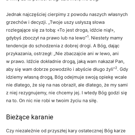
Jednak najczęściej cierpimy z powodu naszych własnych
grzechów i decyzji. „Twoje uszy usłyszą słowa
rozlegające się za tobą: «To jest droga, idźcie nią!»,
1
gdybyś zboczył na prawo lub na lewo”
. Niestety mamy
tendencje do schodzenia z dobrej drogi. A Bóg, dając
przykazania, ostrzegł: „Nie zbaczajcie ani w lewo, ani
w prawo. Idźcie dokładnie drogą, jaką wam nakazał Pan,
2
aby się wam dobrze powodziło i abyście długo żyli”
. Gdy
idziemy własną drogą, Bóg odejmuje swoją opiekę wcale
nie dlatego, że się na nas obraził, ale dlatego, że my sami
z niej rezygnujemy, nie chcemy jej. I wtedy Bóg godzi się
na to. On nic nie robi w twoim życiu na siłę.
Bieżące karanie
Czy niezależnie od przyszłej kary ostatecznej Bóg karze