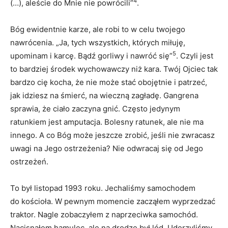
4
(…), aleście do Mnie nie powrócili”
.
Bóg ewidentnie karze, ale robi to w celu twojego
nawrócenia. „Ja, tych wszystkich, których miłuję,
5
upominam i karcę. Bądź gorliwy i nawróć się”
. Czyli jest
to bardziej środek wychowawczy niż kara. Twój Ojciec tak
bardzo cię kocha, że nie może stać obojętnie i patrzeć,
jak idziesz na śmierć, na wieczną zagładę. Gangrena
sprawia, że ciało zaczyna gnić. Często jedynym
ratunkiem jest amputacja. Bolesny ratunek, ale nie ma
innego. A co Bóg może jeszcze zrobić, jeśli nie zwracasz
uwagi na Jego ostrzeżenia? Nie odwracaj się od Jego
ostrzeżeń.
To był listopad 1993 roku. Jechaliśmy samochodem
do kościoła. W pewnym momencie zacząłem wyprzedzać
traktor. Nagle zobaczyłem z naprzeciwka samochód.
Nacisnąłem hamulec, ale na drodze był lód. Uderzyliśmy