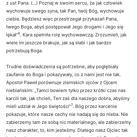
z ust Pana. (…) Poznaj w swoim sercu, że jak człowiek
wychowuje swego syna, tak Pan, twój Bóg, wychowuje
ciebie. Będziesz więc przestrzegał przykazań Pana,
twego Boga, abyś postępował Jego drogami i Jego się
6
lękał”
. Kara spełniła rolę wychowawczą. Zrozumieli, jak
wiele im jeszcze brakuje, jak są słabi i jak bardzo
potrzebują Boga.
Trudne doświadczenia są potrzebne, aby pogłębiały
zaufanie do Boga i pokazywały, co z nami jest nie tak.
Apostoł Paweł porównuje ziemskich ojców z Ojcem
niebiańskim: „Tamci bowiem tylko przez krótki czas nas
karcili tak, jak chcieli, Ten zaś dla naszego dobra, abyśmy
7
mieli udział w Jego świętości”
. Bóg przez karcenie
pokazuje, które nasze cechy nie nadają się do nieba. Nie
zabierzemy tam ze sobą nic materialnego, ale zabierzemy
nasz charakter, to, kim jesteśmy. Dlatego nasz Ojciec tak