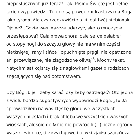
nieposłusznych już teraz? Tak. Pismo Święte jest pełne
takich wypowiedzi. To one są powodem traktowania Boga
jako tyrana. Ale czy rzeczywiście taki jest twój niebiański
Ojciec? „Gdzie was jeszcze uderzyć, skoro mnożycie
przestępstwa? Cała głowa chora, całe serce osłabłe;
od stopy nogi do szczytu głowy nie ma w nim części
nietkniętej: rany i sińce i opuchnięte pręgi, nie opatrzone
3
ani przewiązane, nie złagodzone oliwą”
. Mocny tekst.
Natychmiast kojarzy się z nagłówkami gazet o rodzicach
znęcających się nad potomstwem.
Czy Bóg „bije”, żeby karać, czy żeby ostrzegać? Oto jedna
z wielu bardzo sugestywnych wypowiedzi Boga: „To Ja
sprowadziłem na was klęskę głodu we wszystkich
waszych miastach i brak chleba we wszystkich waszych
wioskach, aleście do Mnie nie powrócili (…) liczne ogrody
wasze i winnice, drzewa figowe i oliwki zjadła szarańcza