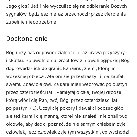
Jego głos? Jeśli nie wyczulisz się na odbieranie Bożych
sygnałów, będziesz nieraz przechodził przez cierpienia
zupełnie niepotrzebnie.
Doskonalenie
Bóg uczy nas odpowiedzialności oraz prawa przyczyny
i skutku. Po uwolnieniu Izraelitów z niewoli egipskiej Bóg
doprowadził ich do granic Kanaanu, ziemi, którą im
wcześniej obiecał. Ale oni się przestraszyli i nie zaufali
swemu Zbawicielowi. Za karę mieli wędrować po pustyni
przez czterdzieści lat. „Pamiętaj o całej twojej drodze,
którą wiódł cię Pan, twój Bóg, przez czterdzieści lat
po pustyni (…). Uczył cię pokory i dawał ci odczuć głód,
ale też karmił cię manną, której nie znałeś i nie znali twoi
ojcowie, aby dać ci poznać, że nie samym chlebem żyje
człowiek, lecz człowiek żyje tym wszystkim, co wychodzi