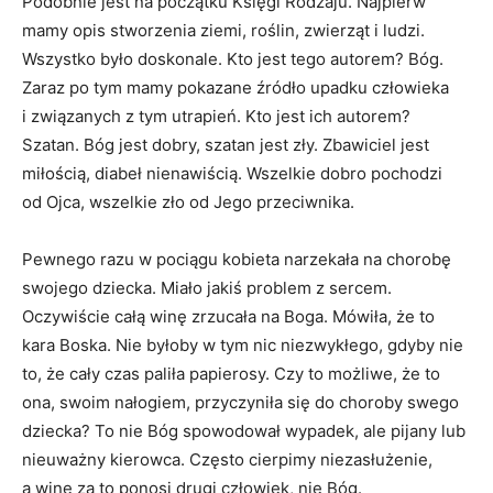
Podobnie jest na początku Księgi Rodzaju. Najpierw
mamy opis stworzenia ziemi, roślin, zwierząt i ludzi.
Wszystko było doskonale. Kto jest tego autorem? Bóg.
Zaraz po tym mamy pokazane źródło upadku człowieka
i związanych z tym utrapień. Kto jest ich autorem?
Szatan. Bóg jest dobry, szatan jest zły. Zbawiciel jest
miłością, diabeł nienawiścią. Wszelkie dobro pochodzi
od Ojca, wszelkie zło od Jego przeciwnika.
Pewnego razu w pociągu kobieta narzekała na chorobę
swojego dziecka. Miało jakiś problem z sercem.
Oczywiście całą winę zrzucała na Boga. Mówiła, że to
kara Boska. Nie byłoby w tym nic niezwykłego, gdyby nie
to, że cały czas paliła papierosy. Czy to możliwe, że to
ona, swoim nałogiem, przyczyniła się do choroby swego
dziecka? To nie Bóg spowodował wypadek, ale pijany lub
nieuważny kierowca. Często cierpimy niezasłużenie,
a winę za to ponosi drugi człowiek, nie Bóg.