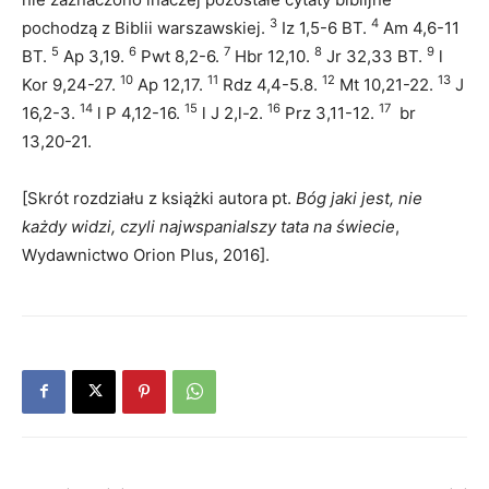
3
4
pochodzą z Biblii warszawskiej.
Iz 1,5-6 BT.
Am 4,6-11
5
6
7
8
9
BT.
Ap 3,19.
Pwt 8,2-6.
Hbr 12,10.
Jr 32,33 BT.
l
10
11
12
13
Kor 9,24-27.
Ap 12,17.
Rdz 4,4-5.8.
Mt 10,21-22.
J
14
15
16
17
16,2-3.
l P 4,12-16.
l J 2,l-2.
Prz 3,11-12.
br
13,20-21.
[Skrót rozdziału z książki autora pt.
Bóg jaki jest, nie
każdy widzi, czyli najwspanialszy tata na świecie
,
Wydawnictwo Orion Plus, 2016].