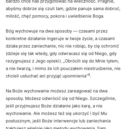
bardzo chce nas przygotować na wieczność. Pragnie,
abyśmy dobrze się czuli tam, gdzie panuje sama dobroć,
miłość, chęć pomocy, pokora i uwielbienie Boga.
Bóg wychowuje na dwa sposoby — czasami przez
konkretne działanie ingeruje w twoje życie, a czasami
działa przez zaniechanie, nic nie robiąc, by cię ochronić
(dzieje się tak wtedy, gdy odwracasz się od Niego, gdy
rezygnujesz z Jego opieki). „Obrócili się do Mnie tyłem,
a nie twarzą, i mimo że ich pouczałem niestrudzenie, nie
8
chcieli usłuchać ani przyjąć upomnienia”
.
Na Boże wychowanie możesz zareagować na dwa
sposoby. Możesz odwrócić się od Niego. Szczególnie,
jeśli przyjmujesz Boże działanie jako karę, a nie
wychowanie. Ale możesz też się ukorzyć i być Mu
posłusznym, jeśli Boże interwencje lub zaniechania
traktujesz właśnie jako metody wychowania. Sam