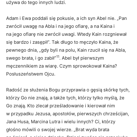
używa do tego innych ludzi.
Adam i Ewa poddali się pokusie, a ich syn Abel nie. „Pan
zwrócił uwagę na Abla i na jego ofiarę, a na Kaina i
na jego ofiarę nie zwrócił uwagi. Wtedy Kain rozgniewał
się bardzo i zasępił”. Tak długo to męczyło Kaina, że
pewnego dnia, „gdy byli na polu, Kain rzucił się na Abla,
11
swego brata, i go zabił”
. Abel był pierwszym
męczennikiem za wiarę. Czym sprowokował Kaina?
Posłuszeństwem Ojcu.
Radość ze służenia Bogu przyprawia o gęsią skórkę tych,
którzy Go nie znają, a także tych, którzy tylko myślą, że
Go znają. Kto zlecał prześladowanie i kierował nim
w przypadku Jezusa, apostołów, pierwszych chrześcijan,
Jana Husa, Marcina Lutra i wielu innych? Ci, którzy
głośno mówili o swojej wierze. „Brat wyda brata