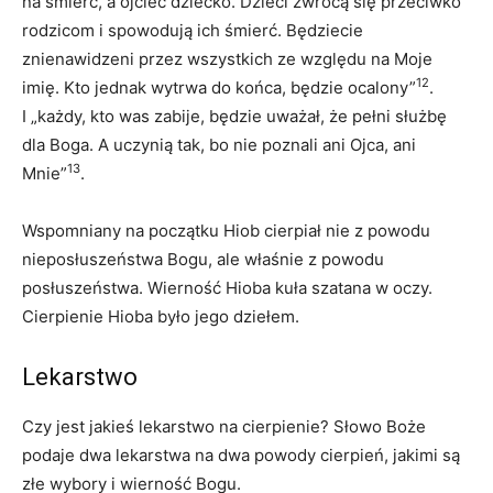
na śmierć, a ojciec dziecko. Dzieci zwrócą się przeciwko
rodzicom i spowodują ich śmierć. Będziecie
znienawidzeni przez wszystkich ze względu na Moje
12
imię. Kto jednak wytrwa do końca, będzie ocalony”
.
I „każdy, kto was zabije, będzie uważał, że pełni służbę
dla Boga. A uczynią tak, bo nie poznali ani Ojca, ani
13
Mnie”
.
Wspomniany na początku Hiob cierpiał nie z powodu
nieposłuszeństwa Bogu, ale właśnie z powodu
posłuszeństwa. Wierność Hioba kuła szatana w oczy.
Cierpienie Hioba było jego dziełem.
Lekarstwo
Czy jest jakieś lekarstwo na cierpienie? Słowo Boże
podaje dwa lekarstwa na dwa powody cierpień, jakimi są
złe wybory i wierność Bogu.