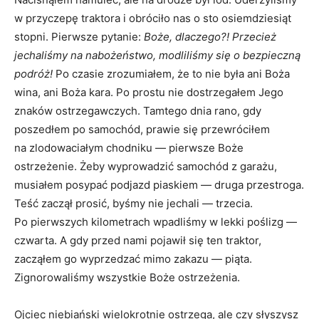
w przyczepę traktora i obróciło nas o sto osiemdziesiąt
stopni. Pierwsze pytanie:
Boże, dlaczego?! Przecież
jechaliśmy na nabożeństwo, modliliśmy się o bezpieczną
podróż!
Po czasie zrozumiałem, że to nie była ani Boża
wina, ani Boża kara. Po prostu nie dostrzegałem Jego
znaków ostrzegawczych. Tamtego dnia rano, gdy
poszedłem po samochód, prawie się przewróciłem
na zlodowaciałym chodniku — pierwsze Boże
ostrzeżenie. Żeby wyprowadzić samochód z garażu,
musiałem posypać podjazd piaskiem — druga przestroga.
Teść zaczął prosić, byśmy nie jechali — trzecia.
Po pierwszych kilometrach wpadliśmy w lekki poślizg —
czwarta. A gdy przed nami pojawił się ten traktor,
zacząłem go wyprzedzać mimo zakazu — piąta.
Zignorowaliśmy wszystkie Boże ostrzeżenia.
Ojciec niebiański wielokrotnie ostrzega, ale czy słyszysz