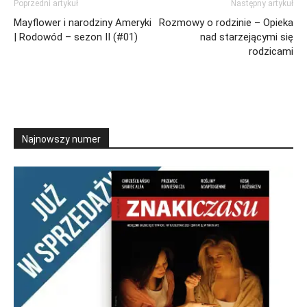
Poprzedni artykuł
Następny artykuł
Mayflower i narodziny Ameryki
Rozmowy o rodzinie – Opieka
| Rodowód – sezon II (#01)
nad starzejącymi się
rodzicami
Najnowszy numer