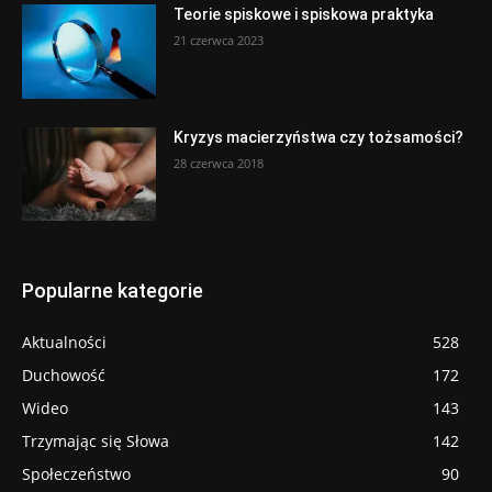
Teorie spiskowe i spiskowa praktyka
21 czerwca 2023
Kryzys macierzyństwa czy tożsamości?
28 czerwca 2018
Popularne kategorie
Aktualności
528
Duchowość
172
Wideo
143
Trzymając się Słowa
142
Społeczeństwo
90