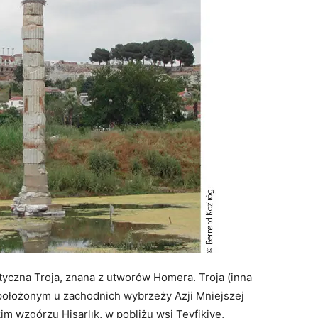
ntyczna Troja, znana z utworów Homera. Troja (inna
 położonym u zachodnich wybrzeży Azji Mniejszej
im wzgórzu Hisarlık, w pobliżu wsi Tevfikiye,