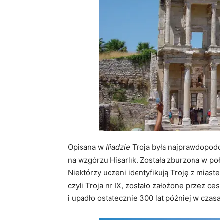
Opisana w
Iliadzie
Troja była najprawdopod
na wzgórzu Hisarlık. Została zburzona w poło
Niektórzy uczeni identyfikują Troję z mias
czyli Troja nr IX, zostało założone przez c
i upadło ostatecznie 300 lat później w czas