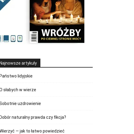
Najnowsze artykuły
Państwo lidyjskie
O słabych w wierze
Sobotnie uzdrowienie
Dobór naturalny prawda czy fikcja?
Wierzyć — jak to łatwo powiedzieć