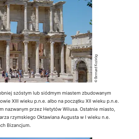
obniej szóstym lub siódmym miastem zbudowanym
wie XIII wieku p.n.e. albo na początku XII wieku p.n.e.
tem nazwanym przez Hetytów Wilusa. Ostatnie miasto,
esarza rzymskiego Oktawiana Augusta w I wieku n.e.
ach Bizancjum.