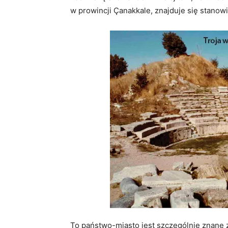
w prowincji Çanakkale, znajduje się stanow
To państwo-miasto jest szczególnie znane 