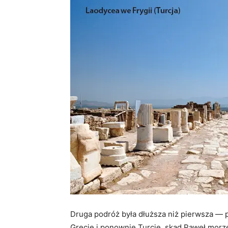
Druga podróż była dłuższa niż pierwsza — pr
Grecję i ponownie Turcję, skąd Paweł morze