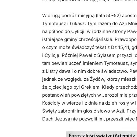
W drugą podróż misyjną (lata 50-52) apostoł
Tymoteusz i Łukasz. Tym razem do Azji Mniej
na północ do Cylicji, w rodzinne strony Pawł
istniejące gminy chrześcijańskie. Prawdopod
o czym może świadczyć tekst z Dz 15,41, gd
i Cylicję. Później Paweł z Sylasem przyszli 
tam pewien uczeń imieniem Tymoteusz, syn Ż
z Listry dawali o nim dobre świadectwo. Pa
jednak ze względu za Żydów, którzy mieszk
że ojciec jego był Grekiem. Kiedy przechodz
postanowień powziętych w Jerozolimie przez
Kościoły w wierze i z dnia na dzień rosły w 
Święty zabronił im głosić słowo w Azji. Przy
Duch Jezusa nie pozwolił im, przeszli więc 