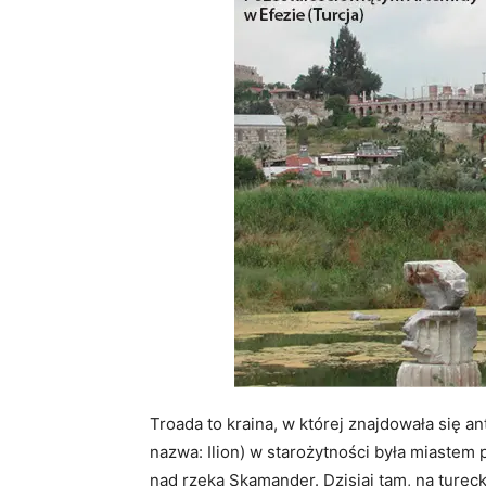
Troada to kraina, w której znajdowała się a
nazwa: Ilion) w starożytności była miastem
nad rzeką Skamander. Dzisiaj tam, na tureck