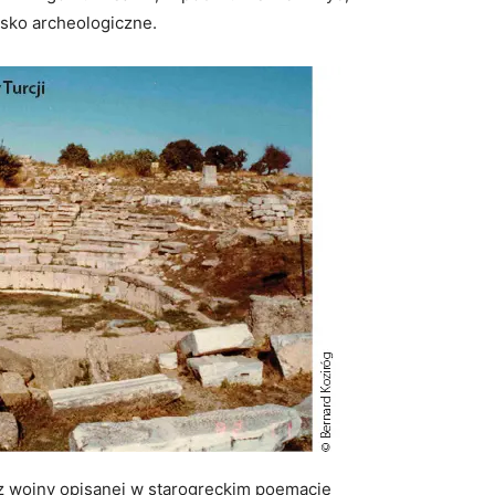
isko archeologiczne.
z wojny opisanej w starogreckim poemacie