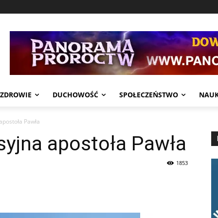
ZDROWIE
DUCHOWOŚĆ
SPOŁECZEŃSTWO
NAU
apostoła Pawła
syjna apostoła Pawła
1853