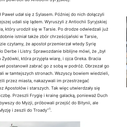
 Paweł udał się z Sylasem. Później do nich dołączyli
szej udali się lądem. Wyruszyli z Antiochii Syryjskiej
a, który urodził się w Tarsie. Po drodze odwiedzali już
obnie istniał także zbór chrześcijański w Tarsie,
zie czytamy, że apostoł przemierzał wtedy Syrię
do Derbe i Listry. Sprawozdanie biblijne mówi, że „był
ydówki, która przyjęła wiarę, i ojca Greka. Bracia
weł postanowił zabrać go z sobą w podróż. Obrzezał go
ali w tamtejszych stronach. Wszyscy bowiem wiedzieli,
ili przez miasta, nakazywali im przestrzegać
 Apostołów i starszych. Tak więc utwierdzały się
liczbę. Przeszli Frygię i krainę galacką, ponieważ Duch
bywszy do Myzji, próbowali przejść do Bitynii, ale
1
Myzję i zeszli do Troady”
.