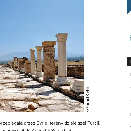
zebiegała przez Syrię, tereny dzisiejszej Turcji,
m powrócił do Antiochii Syryjskiej.