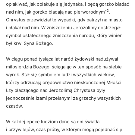
opłakiwać, jak opłakuje się jedynaka, i będą gorzko biadać
2
nad nim, jak gorzko biadają nad pierworodnym”
.
Chrystus przewidział te wypadki, gdy patrzył na miasto
i płakał nad nim. W zniszczeniu Jerozolimy dostrzegał
symbol ostatecznego zniszczenia narodu, który winien
był krwi Syna Bożego.
W ciągu ponad tysiąca lat naród żydowski nadużywał
miłosierdzia Bożego, ściągając w ten sposób na siebie
wyrok. Stał się symbolem ludzi wszystkich wieków,
którzy odrzucają orędownictwo nieskończonej Miłości.
Łzy płaczącego nad Jerozolimą Chrystusa były
jednocześnie łzami przelanymi za grzechy wszystkich
czasów.
W każdej epoce ludziom dane są dni światła
i przywilejów, czas próby, w którym mogą pojednać się