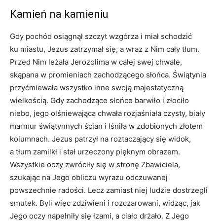
Kamień na kamieniu
Gdy pochód osiągnął szczyt wzgórza i miał schodzić
ku miastu, Jezus zatrzymał się, a wraz z Nim cały tłum.
Przed Nim leżała Jerozolima w całej swej chwale,
skąpana w promieniach zachodzącego słońca. Świątynia
przyćmiewała wszystko inne swoją majestatyczną
wielkością. Gdy zachodzące słońce barwiło i złociło
niebo, jego olśniewająca chwała rozjaśniała czysty, biały
marmur świątynnych ścian i lśniła w zdobionych złotem
kolumnach. Jezus patrzył na roztaczający się widok,
a tłum zamilkł i stał urzeczony pięknym obrazem.
Wszystkie oczy zwróciły się w stronę Zbawiciela,
szukając na Jego obliczu wyrazu odczuwanej
powszechnie radości. Lecz zamiast niej ludzie dostrzegli
smutek. Byli więc zdziwieni i rozczarowani, widząc, jak
Jego oczy napełniły się łzami, a ciało drżało. Z Jego