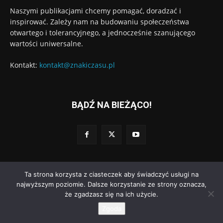
Naszymi publikacjami chcemy pomagać, doradzać i
inspirować. Zależy nam na budowaniu społeczeństwa
otwartego i tolerancyjnego, a jednocześnie szanującego
wartości uniwersalne.
Kontakt:
kontakt@znakiczasu.pl
BĄDŹ NA BIEŻĄCO!
Ta strona korzysta z ciasteczek aby świadczyć usługi na
© Wydawnictwo Znaki Czasu. Wdrożenie:
Go3.pl
najwyższym poziomie. Dalsze korzystanie ze strony oznacza,
że zgadzasz się na ich użycie.
Polityka prywatności
Regulamin dodawania komentarzy
O nas
Zgoda
Kontakt