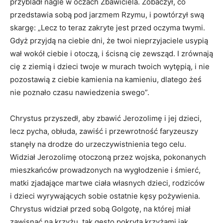
przybladł nagle w oczach Zbawiciela. Zobaczył, co
przedstawia sobą pod jarzmem Rzymu, i powtórzył swą
skargę: „Lecz to teraz zakryte jest przed oczyma twymi.
Gdyż przyjdą na ciebie dni, że twoi nieprzyjaciele usypią
wał wokół ciebie i otoczą, i ścisną cię zewsząd. I zrównają
cię z ziemią i dzieci twoje w murach twoich wytępią, i nie
pozostawią z ciebie kamienia na kamieniu, dlatego żeś
nie poznało czasu nawiedzenia swego”.
Chrystus przyszedł, aby zbawić Jerozolimę i jej dzieci,
lecz pycha, obłuda, zawiść i przewrotność faryzeuszy
stanęły na drodze do urzeczywistnienia tego celu.
Widział Jerozolimę otoczoną przez wojska, pokonanych
mieszkańców prowadzonych na wygłodzenie i śmierć,
matki zjadające martwe ciała własnych dzieci, rodziców
i dzieci wyrywających sobie ostatnie kęsy pożywienia.
Chrystus widział przed sobą Golgotę, na której miał
zawisnąć na krzyżu, tak gęsto pokrytą krzyżami jak