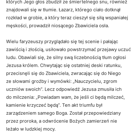
których Jego głos zbudził ze śmiertelnego snu, również
znajdowali się w tłumie. Łazarz, którego ciało dotknął
rozkład w grobie, a który teraz cieszył się siłą wspaniałej
męskości, prowadził niosącego Zbawiciela osła.
Wielu faryzeuszy przyglądało się tej scenie i pałając
zawiścią i złością, usiłowało powstrzymać przejawy uczuć
ludu. Obawiali się, że silny swą liczebnością tłum ogłosi
Jezusa królem. Chwytając się ostatniej deski ratunku,
przecisnęli się do Zbawiciela, zwracając się do Niego
ze słowami groźby i wymówki: „Nauczycielu, zgrom
uczniów swoich”. Lecz odpowiedź Jezusa zmusiła ich
do milczenia: „Powiadam wam, że jeśli ci będą milczeć,
kamienie krzyczeć będą”. Ten akt triumfu był
zarządzeniem samego Boga. Został przepowiedziany
przez proroka, a odwrócenie Bożych zamierzeń nie
leżało w ludzkiej mocy.