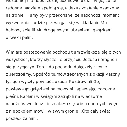
wcześniej nie dopuszczał; uczniowie uznali więc, że ich
radosne nadzieje spełnią się, a Jezus zostanie osadzony
na tronie. Tłumy były przekonane, że nadchodzi moment
wyzwolenia. Ludzie prześcigali się w składaniu Mu
hołdów, ścielili Mu drogę swymi ubraniami, gałązkami
oliwek i palm.
W miarę postępowania pochodu tłum zwiększał się o tych
wszystkich, którzy słyszeli o przyjściu Jezusa i pragnęli
się przyłączyć. Teraz do pochodu dołączyły rzesze
z Jerozolimy. Spośród tłumów zebranych z okazji Paschy
tysiące wyszły powitać Jezusa. Pozdrawiali Go,
powiewając gałęziami palmowymi i śpiewając pobożne
pieśni. Kapłani w świątyni zatrąbili na wieczorne
nabożeństwo, lecz nie znalazło się wielu chętnych, więc
z niepokojem mówili w swym gronie: „Oto cały świat
poszedł za nim”.