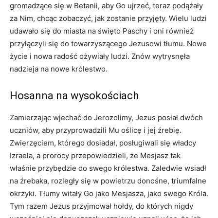
gromadzące się w Betanii, aby Go ujrzeć, teraz podążały
za Nim, chcąc zobaczyć, jak zostanie przyjęty. Wielu ludzi
udawało się do miasta na święto Paschy i oni również
przyłączyli się do towarzyszącego Jezusowi tłumu. Nowe
życie i nowa radość ożywiały ludzi. Znów wytrysnęła
nadzieja na nowe królestwo.
Hosanna na wysokościach
Zamierzając wjechać do Jerozolimy, Jezus posłał dwóch
uczniów, aby przyprowadzili Mu oślicę i jej źrebię.
Zwierzęciem, którego dosiadał, posługiwali się władcy
Izraela, a prorocy przepowiedzieli, że Mesjasz tak
właśnie przybędzie do swego królestwa. Zaledwie wsiadł
na źrebaka, rozległy się w powietrzu donośne, triumfalne
okrzyki. Tłumy witały Go jako Mesjasza, jako swego Króla.
Tym razem Jezus przyjmował hołdy, do których nigdy