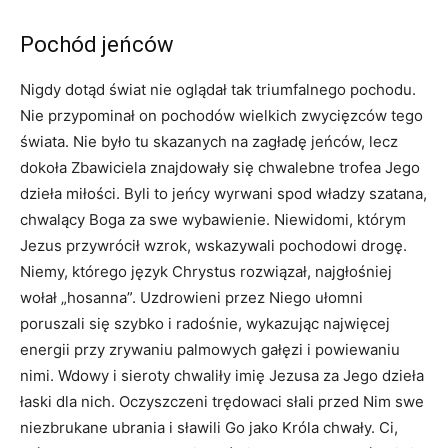
Pochód jeńców
Nigdy dotąd świat nie oglądał tak triumfalnego pochodu.
Nie przypominał on pochodów wielkich zwycięzców tego
świata. Nie było tu skazanych na zagładę jeńców, lecz
dokoła Zbawiciela znajdowały się chwalebne trofea Jego
dzieła miłości. Byli to jeńcy wyrwani spod władzy szatana,
chwalący Boga za swe wybawienie. Niewidomi, którym
Jezus przywrócił wzrok, wskazywali pochodowi drogę.
Niemy, którego język Chrystus rozwiązał, najgłośniej
wołał „hosanna”. Uzdrowieni przez Niego ułomni
poruszali się szybko i radośnie, wykazując najwięcej
energii przy zrywaniu palmowych gałęzi i powiewaniu
nimi. Wdowy i sieroty chwaliły imię Jezusa za Jego dzieła
łaski dla nich. Oczyszczeni trędowaci słali przed Nim swe
niezbrukane ubrania i sławili Go jako Króla chwały. Ci,