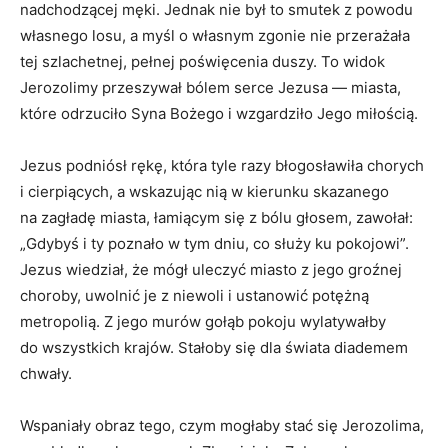
nadchodzącej męki. Jednak nie był to smutek z powodu
własnego losu, a myśl o własnym zgonie nie przerażała
tej szlachetnej, pełnej poświęcenia duszy. To widok
Jerozolimy przeszywał bólem serce Jezusa — miasta,
które odrzuciło Syna Bożego i wzgardziło Jego miłością.
Jezus podniósł rękę, która tyle razy błogosławiła chorych
i cierpiących, a wskazując nią w kierunku skazanego
na zagładę miasta, łamiącym się z bólu głosem, zawołał:
„Gdybyś i ty poznało w tym dniu, co służy ku pokojowi”.
Jezus wiedział, że mógł uleczyć miasto z jego groźnej
choroby, uwolnić je z niewoli i ustanowić potężną
metropolią. Z jego murów gołąb pokoju wylatywałby
do wszystkich krajów. Stałoby się dla świata diademem
chwały.
Wspaniały obraz tego, czym mogłaby stać się Jerozolima,