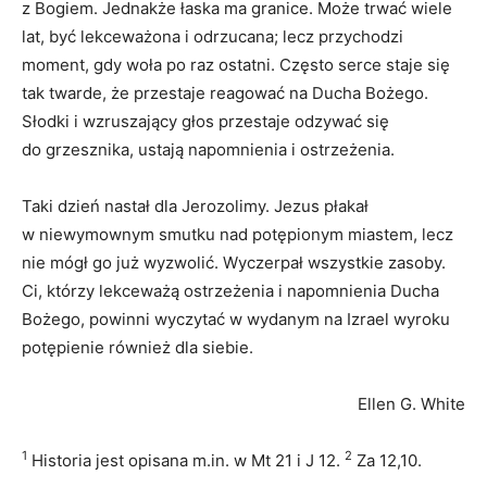
z Bogiem. Jednakże łaska ma granice. Może trwać wiele
lat, być lekceważona i odrzucana; lecz przychodzi
moment, gdy woła po raz ostatni. Często serce staje się
tak twarde, że przestaje reagować na Ducha Bożego.
Słodki i wzruszający głos przestaje odzywać się
do grzesznika, ustają napomnienia i ostrzeżenia.
Taki dzień nastał dla Jerozolimy. Jezus płakał
w niewymownym smutku nad potępionym miastem, lecz
nie mógł go już wyzwolić. Wyczerpał wszystkie zasoby.
Ci, którzy lekceważą ostrzeżenia i napomnienia Ducha
Bożego, powinni wyczytać w wydanym na Izrael wyroku
potępienie również dla siebie.
Ellen G. White
1
2
Historia jest opisana m.in. w Mt 21 i J 12.
Za 12,10.