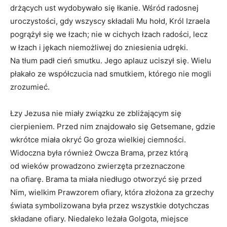
drżących ust wydobywało się łkanie. Wśród radosnej
uroczystości, gdy wszyscy składali Mu hołd, Król Izraela
pogrążył się we łzach; nie w cichych łzach radości, lecz
w łzach i jękach niemożliwej do zniesienia udręki.
Na tłum padł cień smutku. Jego aplauz uciszył się. Wielu
płakało ze współczucia nad smutkiem, którego nie mogli
zrozumieć.
Łzy Jezusa nie miały związku ze zbliżającym się
cierpieniem. Przed nim znajdowało się Getsemane, gdzie
wkrótce miała okryć Go groza wielkiej ciemności.
Widoczna była również Owcza Brama, przez którą
od wieków prowadzono zwierzęta przeznaczone
na ofiarę. Brama ta miała niedługo otworzyć się przed
Nim, wielkim Prawzorem ofiary, która złożona za grzechy
świata symbolizowana była przez wszystkie dotychczas
składane ofiary. Niedaleko leżała Golgota, miejsce