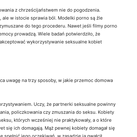
howania z chrześcijaństwem nie do pogodzenia.
ale w istocie sprawia ból. Modelki porno są źle
zymuszane do tego procederu. Nawet jeśli filmy porno
zemocy prowadzą. Wiele badań potwierdziło, że
ni akceptować wykorzystywanie seksualne kobiet
raca uwagę na trzy sposoby, w jakie przemoc domowa
korzystywaniem. Uczy, że partnerki seksualne powinny
ania, policzkowania czy zmuszania do seksu. Kobiety
ksu, których wcześniej nie praktykowały, a o które
et się ich domagają. Mąż pewnej kobiety domagał się
e spełnić jego oczekiwań, w zasadzie ją gwałcił.