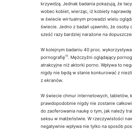
krzywdzą. Jednak badania pokazują, że tacy
wobec kobiet, wierząc, iż kobiety naprawdę
w świecie wirtualnym prowadzi wielu ogląd
świecie. Jedno z badań ujawniło, że osoby
sześć razy bardziej narażone na dopuszczeni
W kolejnym badaniu 40 proc. wykorzystywany
11
pornografię
. Mężczyźni oglądający pornog
atrakcyjne niż aktorki porno. Wpływa to ne
nigdy nie będą w stanie konkurować z niezl
z ekranów.
W świecie chmur internetowych, tabletów, 
prawdopodobnie nigdy nie zostanie całkowi
do zaoferowania naukę o tym, jak należy tra
seksu w małżeństwie. W rzeczywistości naw
negatywnie wpływa nie tylko na sposób postr