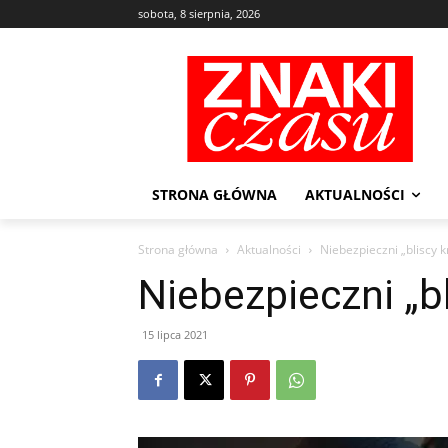
sobota, 8 sierpnia, 2026
STRONA GŁÓWNA
AKTUALNOŚCI
Strona główna
Aktualności
Niebezpieczni „bliscy k
Niebezpieczni „b
15 lipca 2021