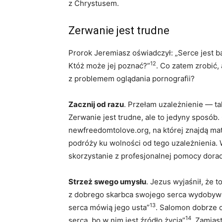
z Chrystusem.
Zerwanie jest trudne
Prorok Jeremiasz oświadczył: „Serce jest ba
12
Któż może jej poznać?”
. Co zatem zrobić
z problemem oglądania pornografii?
Zacznij od razu
. Przełam uzależnienie — tak
Zerwanie jest trudne, ale to jedyny sposób
newfreedomtolove.org, na której znajdą mat
podróży ku wolności od tego uzależnienia.
skorzystanie z profesjonalnej pomocy dorad
Strzeż swego umysłu
. Jezus wyjaśnił, że 
z dobrego skarbca swojego serca wydobywa 
13
serca mówią jego usta”
. Salomon dobrze o
14
serca, bo w nim jest źródło życia”
. Zamias