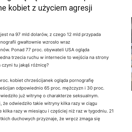
e kobiet z użyciem agresji
jest na 97 mld dolarów, z czego 12 mld przypada
rnografii gwałtownie wzrosło wraz
onów. Ponad 77 proc. obywateli USA ogląda
Jedna trzecia ruchu w internecie to wejścia na strony
 czyni tu jakąś różnicę?
roc. kobiet chrześcijanek ogląda pornografię
eścijan odpowiednio 65 proc. mężczyzn i 30 proc.
dwiedziło już witrynę o charakterze seksualnym.
że odwiedziło takie witryny kilka razy w ciągu
 kilka razy w miesiącu i częściej niż raz w tygodniu. 21
tkich duchowych przyznaje, że wręcz zmaga się