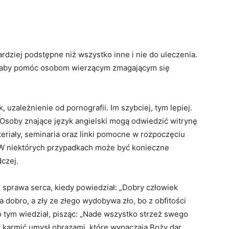
rdziej podstępne niż wszystko inne i nie do uleczenia.
, aby pomóc osobom wierzącym zmagającym się
, uzależnienie od pornografii. Im szybciej, tym lepiej.
. Osoby znające język angielski mogą odwiedzić witrynę
eriały, seminaria oraz linki pomocne w rozpoczęciu
 W niektórych przypadkach może być konieczne
czej.
to sprawa serca, kiedy powiedział: „Dobry człowiek
dobro, a zły ze złego wydobywa zło, bo z obfitości
 tym wiedział, pisząc: „Nade wszystko strzeż swego
t karmić umysł obrazami, które wypaczają Boży dar