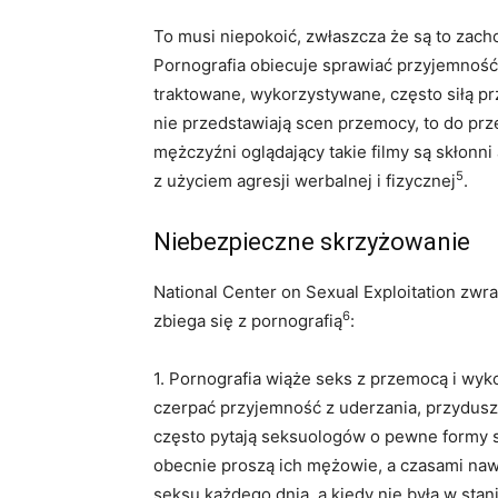
To musi niepokoić, zwłaszcza że są to zac
Pornografia obiecuje sprawiać przyjemność, 
traktowane, wykorzystywane, często siłą pr
nie przedstawiają scen przemocy, to do pr
mężczyźni oglądający takie filmy są skłon
5
z użyciem agresji werbalnej i fizycznej
.
Niebezpieczne skrzyżowanie
National Center on Sexual Exploitation zw
6
zbiega się z pornografią
:
1. Pornografia wiąże seks z przemocą i wy
czerpać przyjemność z uderzania, przydusz
często pytają seksuologów o pewne formy se
obecnie proszą ich mężowie, a czasami naw
seksu każdego dnia, a kiedy nie była w stani