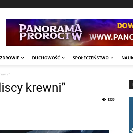
ZDROWIE
DUCHOWOŚĆ
SPOŁECZEŃSTWO
NAU
rewni”
liscy krewni”
1333