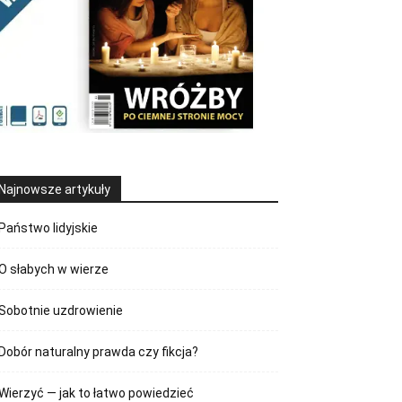
Najnowsze artykuły
Państwo lidyjskie
O słabych w wierze
Sobotnie uzdrowienie
Dobór naturalny prawda czy fikcja?
Wierzyć — jak to łatwo powiedzieć