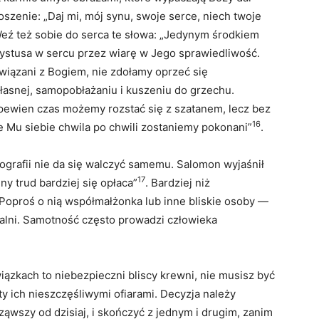
roszenie: „Daj mi, mój synu, swoje serce, niech twoje
Weź też sobie do serca te słowa: „Jedynym środkiem
ystusa w sercu przez wiarę w Jego sprawiedliwość.
iązani z Bogiem, nie zdołamy oprzeć się
asnej, samopobłażaniu i kuszeniu do grzechu.
pewien czas możemy rozstać się z szatanem, lecz bez
16
 Mu siebie chwila po chwili zostaniemy pokonani”
.
ografii nie da się walczyć samemu. Salomon wyjaśnił
17
y trud bardziej się opłaca”
. Bardziej niż
Poproś o nią współmałżonka lub inne bliskie osoby —
ialni. Samotność często prowadzi człowieka
ązkach to niebezpieczni bliscy krewni, nie musisz być
ty ich nieszczęśliwymi ofiarami. Decyzja należy
ząwszy od dzisiaj, i skończyć z jednym i drugim, zanim