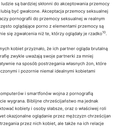
 ludzie są bardziej skłonni do akceptowania przemocy
 lubią być gwałcone. Akceptacja przemocy seksualnej
aczy pornografii do przemocy seksualnej w realnym
 często oglądające porno z elementami przemocy są
10
e się zgwałcenia niż te, którzy oglądały je rzadko
.
ch kobiet przyznało, że ich partner ogląda brutalną
rafię zwykle uważają swoje partnerki za mniej
gatywnie na sposób postrzegania własnych żon, które
iczonymi i pozornie niemal idealnymi kobietami
komputerów i smartfonów wojna z pornografią
cie wygrana. Biblijne chrześcijaństwo ma jednak
ktować kobiety i osoby słabsze, oraz o właściwej roli
et okazjonalne oglądanie przez mężczyzn chrześcijan
zegania przez nich kobiet, ale także na ich relacje