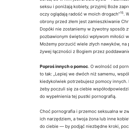
seksu i poniżają kobiety, przyjmij Boże zap
15
oczy oglądają radość w moich drogach”
. 
obrony przed złem jest zamieszkiwanie Chr
Dopóki nie zostaniemy w żywotny sposób zw
pozbawionym świętości wpływom miłości wł
Możemy porzucić wiele złych nawyków, na 
żywej łączności z Bogiem przez poddawanie
Poproś innych o pomoc
. O wolność od porn
to tak: „Lepiej we dwóch niż samemu, wspóln
kiedykolwiek potrzebujesz pomocy innych. 
żeby poczuli się za ciebie współodpowiedz
do wypełnienia tej pustki pornografią.
Choć pornografia i przemoc seksualna w zwi
ich narzędziem, a twoja żona lub inne kobie
do ciebie — by podjąć niezbędne kroki, poc