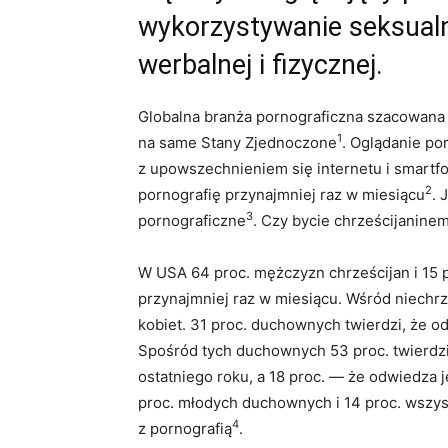
wykorzystywanie seksualn
werbalnej i fizycznej.
Globalna branża pornograficzna szacowana 
1
na same Stany Zjednoczone
. Oglądanie po
z upowszechnieniem się internetu i smartf
2
pornografię przynajmniej raz w miesiącu
. 
3
pornograficzne
. Czy bycie chrześcijaninem
W USA 64 proc. mężczyzn chrześcijan i 15 p
przynajmniej raz w miesiącu. Wśród niechrz
kobiet. 31 proc. duchownych twierdzi, że o
Spośród tych duchownych 53 proc. twierdzi, 
ostatniego roku, a 18 proc. — że odwiedza je
proc. młodych duchownych i 14 proc. wszys
4
z pornografią
.