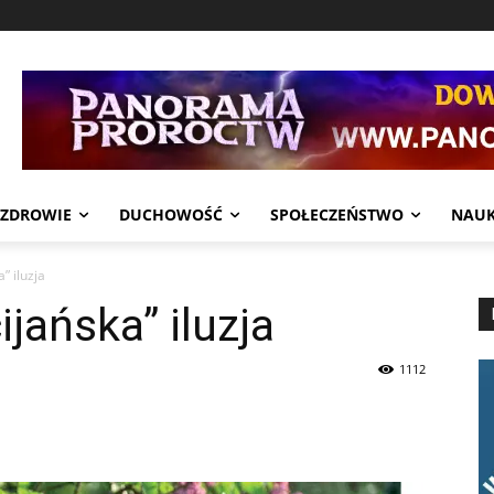
ZDROWIE
DUCHOWOŚĆ
SPOŁECZEŃSTWO
NAU
” iluzja
jańska” iluzja
1112