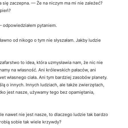
a się zaczepna. — Że na niczym ma mi nie zależeć?
 pień?
 — odpowiedziałem pytaniem.
dawno od nikogo o tym nie słyszałam. Jakby ludzie
afarstwo to idea, która uzmysławia nam, że nic nie
mamy na własność. Ani królewskich pałaców, ani
awet własnego ciała. Ani tym bardziej zasobów planety.
 o innych. Innych ludziach, ale także zwierzętach,
stko jest nasze, używamy tego bez opamiętania,
le nawet nie jest nasze, to dlaczego ludzie tak bardzo
robią sobie tak wiele krzywdy?