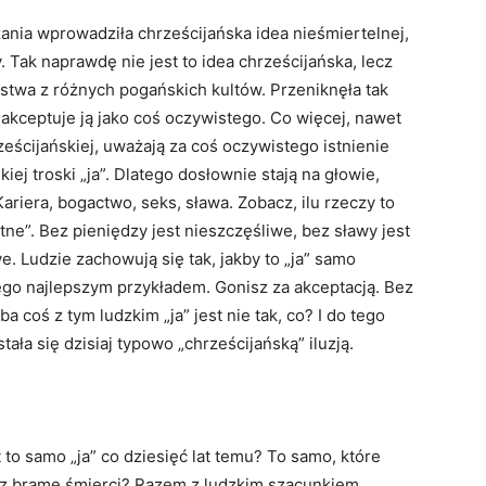
ania wprowadziła chrześcijańska idea nieśmiertelnej,
. Tak naprawdę nie jest to idea chrześcijańska, lecz
ństwa z różnych pogańskich kultów. Przeniknęła tak
akceptuje ją jako coś oczywistego. Co więcej, nawet
ześcijańskiej, uważają za coś oczywistego istnienie
j troski „ja”. Dlatego dosłownie stają na głowie,
ariera, bogactwo, seks, sława. Zobacz, ilu rzeczy to
tne”. Bez pieniędzy jest nieszczęśliwe, bez sławy jest
e. Ludzie zachowują się tak, jakby to „ja” samo
tego najlepszym przykładem. Gonisz za akceptacją. Bez
 coś z tym ludzkim „ja” jest nie tak, co? I do tego
ała się dzisiaj typowo „chrześcijańską” iluzją.
o samo „ja” co dziesięć lat temu? To samo, które
zez bramę śmierci? Razem z ludzkim szacunkiem,