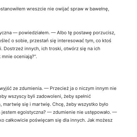
postanowiłem wreszcie nie owijać spraw w bawełnę,
styczna — powiedziałem. — Albo tę postawę porzucisz,
śleć o sobie, przestań się interesować tym, co ktoś
. Dostrzeż innych, ich troski, otwórz się na ich
k mnie oceniają?”.
wyjść ze zdumienia. — Przecież ja o niczym innym nie
żeby wszyscy byli zadowoleni, żeby spełnić
, martwię się i martwię. Chcę, żeby wszystko było
Ja jestem egoistyczna? — zdumienie nie ustępowało. —
ylko całkowicie poświęcam się dla innych. Jak możesz