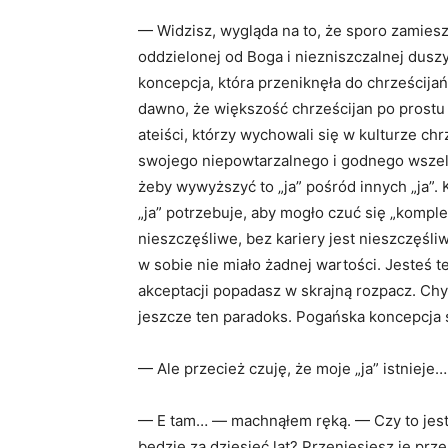
— Widzisz, wygląda na to, że sporo zamiesz
oddzielonej od Boga i niezniszczalnej duszy
koncepcja, która przeniknęła do chrześcija
dawno, że większość chrześcijan po prostu 
ateiści, którzy wychowali się w kulturze chr
swojego niepowtarzalnego i godnego wszelkie
żeby wywyższyć to „ja” pośród innych „ja”. K
„ja” potrzebuje, aby mogło czuć się „komple
nieszczęśliwe, bez kariery jest nieszczęśliw
w sobie nie miało żadnej wartości. Jesteś 
akceptacji popadasz w skrajną rozpacz. Chyba
jeszcze ten paradoks. Pogańska koncepcja st
— Ale przecież czuję, że moje „ja” istnieje…
— E tam… — machnąłem ręką. — Czy to jest t
będzie za dziesięć lat? Przeniesiesz je pr