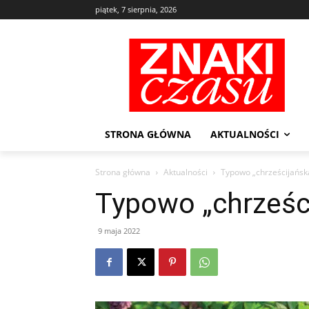
piątek, 7 sierpnia, 2026
STRONA GŁÓWNA
AKTUALNOŚCI
Strona główna
Aktualności
Typowo „chrześcijańska
Typowo „chrześci
9 maja 2022