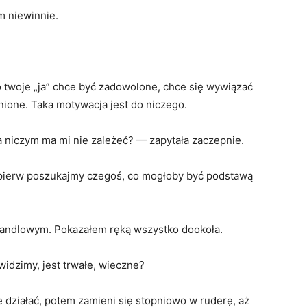
m niewinnie.
To twoje „ja” chce być zadowolone, chce się wywiązać
ione. Taka motywacja jest do niczego.
a niczym ma mi nie zależeć? — zapytała zaczepnie.
jpierw poszukajmy czegoś, co mogłoby być podstawą
handlowym. Pokazałem ręką wszystko dookoła.
widzimy, jest trwałe, wieczne?
e działać, potem zamieni się stopniowo w ruderę, aż