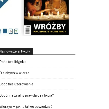
Najnowsze artykuły
Państwo lidyjskie
O słabych w wierze
Sobotnie uzdrowienie
Dobór naturalny prawda czy fikcja?
Wierzyć — jak to łatwo powiedzieć