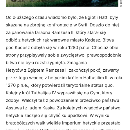
Od dłuższego czasu wiadomo było, że Egipt i Hatti były
skazane na zbrojną konfrontację w Syrii. Doszło do niej
za panowania faraona Ramzesa II, który starał się
odbić z hetyckich rąk warowne miasto Kadesz. Bitwa
pod Kadesz odbyła się w roku 1280 p.n.e. Chociaż obie
strony przypisywały sobie zwycięstwo, prawdopodobnie
bitwa nie była rozstrzygnięta. Zmagania
Hetytów z Egiptem Ramzesa II zakończył pokój zawarty
przez tego władcę z hetyckim królem Hattusilim III w roku
1270 p.n.e., który potwierdził terytorialne status quo.
Kolejny król Tuthalijas IV wyprawił się na Cypr, który
zdobył. Walczył też z powodzeniem przeciwko państwu
Assuwa i z ludem Kaska. Za kolejnych władców państwo
hetyckie zaczęło się chylić ku upadkowi. W wyniku
bratobójczych walk wielkie imperium hetyckie przestało