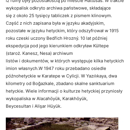
iż ruiny były pozostałością po mieście Hattusas. W trakcie
wykopalisk odkryto archiwa państwowe, składające
się z około 25 tysięcy tabliczek z pismem klinowym.
Część z nich zapisana była w języku akadyjskim,
pozostałe w języku hetyckim, który odszyfrował w 1915
roku czeski uczony Bedřich Hrozný. 10 lat później
ekspedycja pod jego kierunkiem odkryław Kültepe
(staroż. Kanesz, Nesa) archiwum
listów i dokumentów, w których występuje kilka hetyckich
imion własnych.W 1947 roku przebadano osiedle
późnohetyckie w Karatepe w Cylicji. W Yazılıkaya, dwa
kilometry od Boğazkale, zbadano skalne sanktuarium
hetyckie. Wiele informacji o kulturze hetyckiej przyniosły
wykopaliska w Alacahöyük, Karakhöyük,
Beycesultan i Alişar Hüyük.