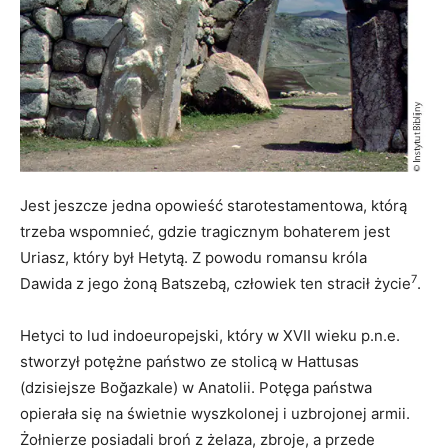
Jest jeszcze jedna opowieść starotestamentowa, którą
trzeba wspomnieć, gdzie tragicznym bohaterem jest
Uriasz, który był Hetytą. Z powodu romansu króla
7
Dawida z jego żoną Batszebą, człowiek ten stracił życie
.
Hetyci to lud indoeuropejski, który w XVII wieku p.n.e.
stworzył potężne państwo ze stolicą w Hattusas
(dzisiejsze Boğazkale) w Anatolii. Potęga państwa
opierała się na świetnie wyszkolonej i uzbrojonej armii.
Żołnierze posiadali broń z żelaza, zbroje, a przede