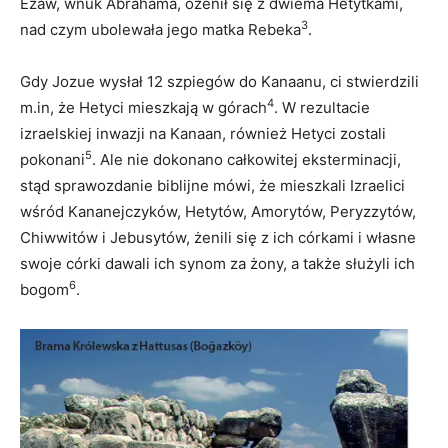
Ezaw, wnuk Abrahama, ożenił się z dwiema Hetytkami,
3
nad czym ubolewała jego matka Rebeka
.
Gdy Jozue wysłał 12 szpiegów do Kanaanu, ci stwierdzili
4
m.in, że Hetyci mieszkają w górach
. W rezultacie
izraelskiej inwazji na Kanaan, również Hetyci zostali
5
pokonani
. Ale nie dokonano całkowitej eksterminacji,
stąd sprawozdanie biblijne mówi, że mieszkali Izraelici
wśród Kananejczyków, Hetytów, Amorytów, Peryzzytów,
Chiwwitów i Jebusytów, żenili się z ich córkami i własne
swoje córki dawali ich synom za żony, a także służyli ich
6
bogom
.