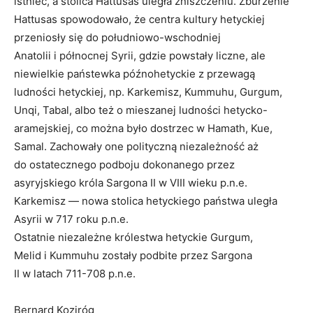
istnieć, a stolica Hattusas uległa zniszczeniu. Zburzenie
Hattusas spowodowało, że centra kultury hetyckiej
przeniosły się do południowo-wschodniej
Anatolii i północnej Syrii, gdzie powstały liczne, ale
niewielkie państewka późnohetyckie z przewagą
ludności hetyckiej, np. Karkemisz, Kummuhu, Gurgum,
Unqi, Tabal, albo też o mieszanej ludności hetycko-
aramejskiej, co można było dostrzec w Hamath, Kue,
Samal. Zachowały one polityczną niezależność aż
do ostatecznego podboju dokonanego przez
asyryjskiego króla Sargona II w VIII wieku p.n.e.
Karkemisz — nowa stolica hetyckiego państwa uległa
Asyrii w 717 roku p.n.e.
Ostatnie niezależne królestwa hetyckie Gurgum,
Melid i Kummuhu zostały podbite przez Sargona
II w latach 711-708 p.n.e.
Bernard Koziróg