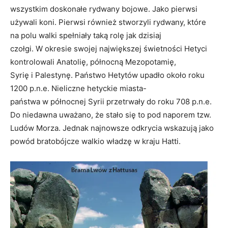
wszystkim doskonałe rydwany bojowe. Jako pierwsi
używali koni. Pierwsi również stworzyli rydwany, które
na polu walki spełniały taką rolę jak dzisiaj
czołgi. W okresie swojej największej świetności Hetyci
kontrolowali Anatolię, północną Mezopotamię,
Syrię i Palestynę. Państwo Hetytów upadło około roku
1200 p.n.e. Nieliczne hetyckie miasta-
państwa w północnej Syrii przetrwały do roku 708 p.n.e.
Do niedawna uważano, że stało się to pod naporem tzw.
Ludów Morza. Jednak najnowsze odkrycia wskazują jako
powód bratobójcze walkio władzę w kraju Hatti.