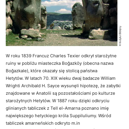
W roku 1839 Francuz Charles Texier odkrył starożytne
ruiny w pobliżu miasteczka Boğazköy (obecna nazwa
Boğazkale), które okazały się stolicą państwa
Hetytów. W latach 70. XIX wieku dwaj badacze William
Wrighti Archibald H. Sayce wysunęli hipotezę, że zabytki
znajdowane w Anatolii są pozostałościami po kulturze
starożytnych Hetytów. W 1887 roku dzięki odkryciu
glinianych tabliczek z Tell el-Amarna poznano imię
największego hetyckiego króla Suppiluliumy. Wśród
tabliczek amarneńskich odkryto m.in