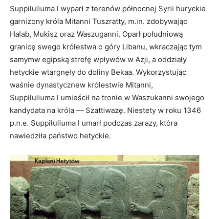
Suppiluliuma I wyparł z terenów północnej Syrii huryckie
garnizony króla Mitanni Tuszratty, m.in. zdobywając
Halab, Mukisz oraz Waszuganni. Oparł południową
granicę swego królestwa o góry Libanu, wkraczając tym
samymw egipską strefę wpływów w Azji, a oddziały
hetyckie wtargnęły do doliny Bekaa. Wykorzystując
waśnie dynastycznew królestwie Mitanni,
Suppiluliuma I umieścił na tronie w Waszukanni swojego
kandydata na króla — Szattiwazę. Niestety w roku 1346
p.n.e. Suppiluliuma I umarł podczas zarazy, która
nawiedziła państwo hetyckie.