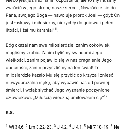
Niebo jest już nad nami rozpostarte, ale to my musimy
zwrócić w jego stronę nasze serce. „Nawróćcie się do
Pana, swojego Boga — nawołuje prorok Joel — gdyż On
jest łaskawy i miłosierny, nierychły do gniewu i pełen
11
litości, i żal mu karania!”
.
Bóg okazał nam swe miłosierdzie, zanim cokolwiek
mogliśmy zrobić. Zanim byliśmy świadomi Jego
wielkości, zanim pojawiło się w nas pragnienie Jego
obecności, zanim przyszliśmy na ten świat! To
miłosierdzie kazało Mu się przybić do krzyża i znieść
niewyobrażalną mękę, aby wybawić nas od pewnej
śmierci. I wciąż słychać Jego wyznanie poczynione
12
człowiekowi: „Miłością wieczną umiłowałem cię”
.
K.S.
1
2
3
4
5
6
Wj 34,6.
Lm 3,22-23.
J 4,2.
J 4,1.
Mi 7,18-19.
Ne