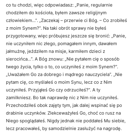
co tu chodzi, więc odpowiadasz: „Panie, regularnie
chodziłem do kościoła, byłem zawsze religijnym
człowiekiem…”. „Zaczekaj – przerwie ci Bóg. – Co zrobiłeś
z moim Synem?”. Na taki obrót sprawy nie byłeś
przygotowany, więc próbujesz jeszcze się bronić: „Panie,
nie uczyniłem nic złego, pomagałem innym, dawałem
jałmużnę, jeździłem na misje, karmiłem dzieci z
sierocińca…”. A Bóg znowu: „Nie pytałem cię o sposób
twego życia, tylko o to, co uczyniłeś z moim Synem?”.
„Uważałem Go za dobrego i mądrego nauczyciela”. „Nie
pytam cię, co myślałeś o moim Synu, lecz co z Nim
uczyniłeś. Przyjąłeś Go czy odrzuciłeś?”. A ty
zamilkniesz. Bo tak naprawdę nic z Nim nie uczyniłeś.
Przechodziłeś obok zajęty tym, jak dalej wspinać się po
drabinie uczynków. Zlekceważyłeś Go, choć co rusz na
Niego spoglądałeś. Nigdy jednak nie poddałeś Mu siebie,
lecz pracowałeś, by samodzielnie zasłużyć na nagrodę.