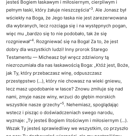
jesteś Bogiem łaskawym i miłosiernym, cierpliwym i
3
pełnym łaski, który żałuje nieszczęścia”
. Ale Jonasz był
wściekły na Boga, że Jego łaska nie jest zarezerwowana
dla wybranych, lecz rozciąga się i na występnych pogan,
więc mu „bardzo się to nie podobało, tak że się
4
rozgniewał”
. Rozgniewać się na Boga! Za to, że jest
dobry dla wszystkich ludzi! Inny prorok Starego
Testamentu — Micheasz był wręcz zdziwiony tą
niezrozumiała dla nas łaskawością Boga: „Któż jest, Boże,
jak Ty, który przebaczasz winę, odpuszczasz
przestępstwo (…), który nie chowasz na wieki gniewu,
lecz masz upodobanie w łasce? Znowu zmiłuje się nad
nami, zmyje nasze winy, wrzuci do głębin morskich
5
wszystkie nasze grzechy”
. Nehemiasz, spoglądając
wstecz i pisząc o doświadczeniach swego narodu,
wyznaje: „Ty jesteś Bogiem litościwym i miłosiernym (…).
Wszak Ty jesteś sprawiedliwy we wszystkim, co przyszło