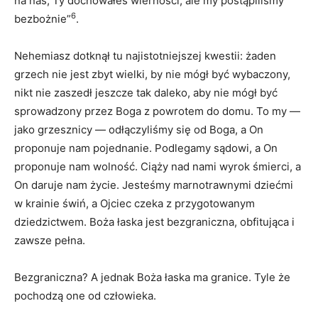
na nas; Ty dochowałeś wierności, ale my postąpiliśmy
6
bezbożnie”
.
Nehemiasz dotknął tu najistotniejszej kwestii: żaden
grzech nie jest zbyt wielki, by nie mógł być wybaczony,
nikt nie zaszedł jeszcze tak daleko, aby nie mógł być
sprowadzony przez Boga z powrotem do domu. To my —
jako grzesznicy — odłączyliśmy się od Boga, a On
proponuje nam pojednanie. Podlegamy sądowi, a On
proponuje nam wolność. Ciąży nad nami wyrok śmierci, a
On daruje nam życie. Jesteśmy marnotrawnymi dziećmi
w krainie świń, a Ojciec czeka z przygotowanym
dziedzictwem. Boża łaska jest bezgraniczna, obfitująca i
zawsze pełna.
Bezgraniczna? A jednak Boża łaska ma granice. Tyle że
pochodzą one od człowieka.