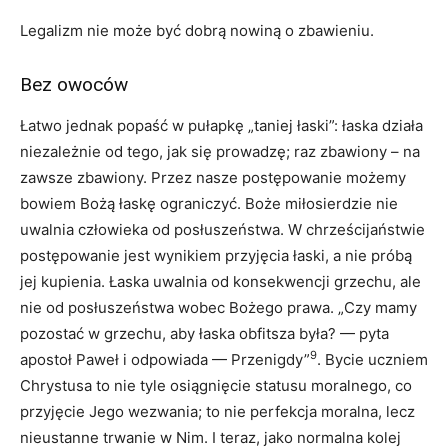
Legalizm nie może być dobrą nowiną o zbawieniu.
Bez owoców
Łatwo jednak popaść w pułapkę „taniej łaski”: łaska działa
niezależnie od tego, jak się prowadzę; raz zbawiony – na
zawsze zbawiony. Przez nasze postępowanie możemy
bowiem Bożą łaskę ograniczyć. Boże miłosierdzie nie
uwalnia człowieka od posłuszeństwa. W chrześcijaństwie
postępowanie jest wynikiem przyjęcia łaski, a nie próbą
jej kupienia. Łaska uwalnia od konsekwencji grzechu, ale
nie od posłuszeństwa wobec Bożego prawa. „Czy mamy
pozostać w grzechu, aby łaska obfitsza była? — pyta
9
apostoł Paweł i odpowiada — Przenigdy”
. Bycie uczniem
Chrystusa to nie tyle osiągnięcie statusu moralnego, co
przyjęcie Jego wezwania; to nie perfekcja moralna, lecz
nieustanne trwanie w Nim. I teraz, jako normalna kolej