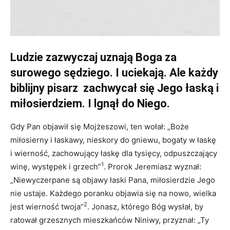
Ludzie zazwyczaj uznają Boga za
surowego sędziego. I uciekają. Ale każdy
biblijny pisarz zachwycał się Jego łaską i
miłosierdziem. I lgnął do Niego.
Gdy Pan objawił się Mojżeszowi, ten wołał: „Boże
miłosierny i łaskawy, nieskory do gniewu, bogaty w łaskę
i wierność, zachowujący łaskę dla tysięcy, odpuszczający
1
winę, występek i grzech”
. Prorok Jeremiasz wyznał:
„Niewyczerpane są objawy łaski Pana, miłosierdzie Jego
nie ustaje. Każdego poranku objawia się na nowo, wielka
2
jest wierność twoja”
. Jonasz, którego Bóg wysłał, by
ratował grzesznych mieszkańców Niniwy, przyznał: „Ty