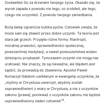
Zostawiłeś Go za drzwiami twojego życia. Okazało się, że
wyrok zapada z powodu nie tego, co zrobiłeś, ale tego,
czego nie uczyniłeś. Z powodu twojego zaniedbania.
Bożą łaskę ogranicza ludzka pycha. Człowiek uważa, że
może sam się zbawić przez dobre uczynki. Ta teoria jest
stara jak grzech. Przyjęła różne formy: filantropii,
moralnej prawości, sprawiedliwości społecznej,
powszechnej medytacji, a nawet posłuszeństwa wobec
dziesięciu przykazań. Tymczasem uczynki nie mogą nas
uratować. Nie znaczy, że są nieważne, ale błędem jest
sądzić, że prowadzą do zbawienia. Apostoł Paweł
tłumaczył Galatom uwikłanym w ewangelię uczynków, że
„myśmy w Chrystusa uwierzyli, abyśmy zostali
usprawiedliwieni z wiary w Chrystusa, a nie z uczynków
zakonu [prawa], ponieważ z uczynków zakonu nie będzie
8
usprawiedliwiony żaden człowiek”
.