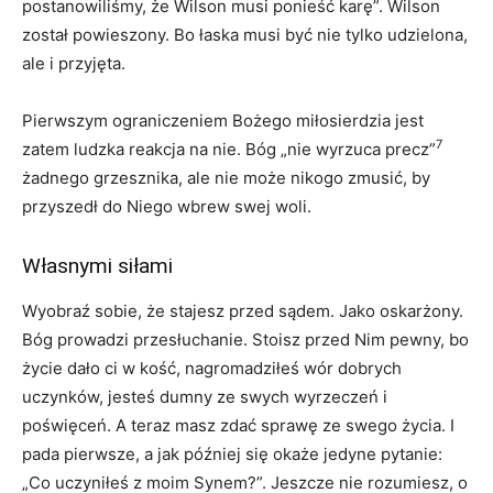
postanowiliśmy, że Wilson musi ponieść karę”. Wilson
został powieszony. Bo łaska musi być nie tylko udzielona,
ale i przyjęta.
Pierwszym ograniczeniem Bożego miłosierdzia jest
7
zatem ludzka reakcja na nie. Bóg „nie wyrzuca precz”
żadnego grzesznika, ale nie może nikogo zmusić, by
przyszedł do Niego wbrew swej woli.
Własnymi siłami
Wyobraź sobie, że stajesz przed sądem. Jako oskarżony.
Bóg prowadzi przesłuchanie. Stoisz przed Nim pewny, bo
życie dało ci w kość, nagromadziłeś wór dobrych
uczynków, jesteś dumny ze swych wyrzeczeń i
poświęceń. A teraz masz zdać sprawę ze swego życia. I
pada pierwsze, a jak później się okaże jedyne pytanie:
„Co uczyniłeś z moim Synem?”. Jeszcze nie rozumiesz, o