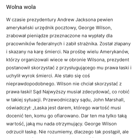
Wolna wola
W czasie prezydentury Andrew Jacksona pewien
amerykański urzędnik pocztowy, George Wilson,
zrabował pieniądze przeznaczone na wypłaty dla
pracowników federalnych i zabił strażnika. Został złapany
i skazany na karę śmierci. Na prośbę wielu Amerykanów,
którzy organizowali wiece w obronie Wilsona, prezydent
postanowił skorzystać z przysługującego mu prawa łaski i
uchylił wyrok śmierci. Ale stało się coś
nieprawdopodobnego. Wilson nie chciał skorzystać z
prawa łaski! Sąd Najwyższy musiał zdecydować, co robić
w takiej sytuacji. Przewodniczący sądu, John Marshall,
oświadczył: „Łaska jest darem, którego wartość musi
docenić ten, komu go ofiarowano. Dar ten ma tylko taką
wartość, jaką mu nada otrzymujący. George Wilson
odrzucił łaskę. Nie rozumiemy, dlaczego tak postąpił, ale