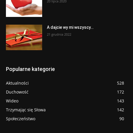
20 lipca 2020
A dajcie wy mi wszyscy…
21 grudnia 2022
Popularne kategorie
Aktualności
528
Duchowość
172
Wideo
143
Trzymając się Słowa
142
Społeczeństwo
90