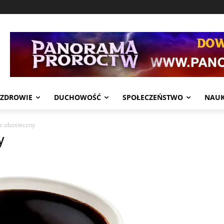
ZDROWIE
DUCHOWOŚĆ
SPOŁECZEŃSTWO
NAU
z obosieczny
y