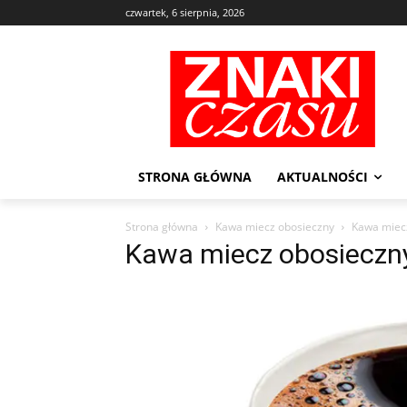
czwartek, 6 sierpnia, 2026
STRONA GŁÓWNA
AKTUALNOŚCI
Strona główna
Kawa miecz obosieczny
Kawa miec
Kawa miecz obosieczn