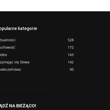
opularne kategorie
tualności
528
uchowość
172
ideo
143
rzymając się Słowa
142
połeczeństwo
90
ĄDŹ NA BIEŻĄCO!