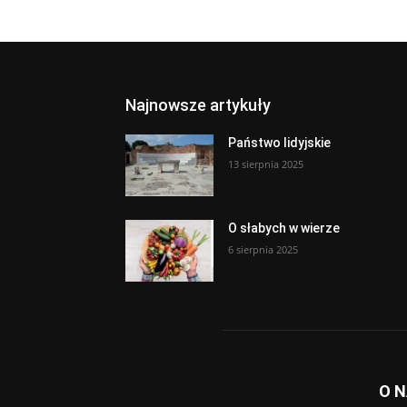
Najnowsze artykuły
Państwo lidyjskie
13 sierpnia 2025
O słabych w wierze
6 sierpnia 2025
O 