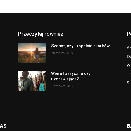
Przeczytaj również
P
Szabat, czyli kopalnia skarbów
Ak
20 marca 2018
D
W
T
Wiara toksyczna czy
uzdrawiająca?
S
1 czerwca 2017
NAS
B