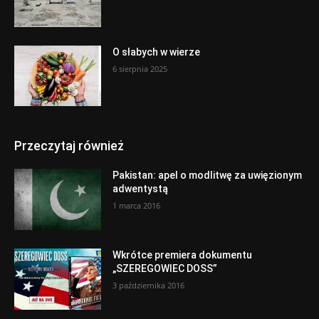
O słabych w wierze
6 sierpnia 2025
Przeczytaj również
Pakistan: apel o modlitwę za uwięzionym
adwentystą
1 marca 2016
Wkrótce premiera dokumentu
„SZEREGOWIEC DOSS”
3 października 2016