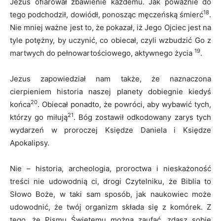
Jezus ofiarował zbawienie każdemu. Jak poważnie do
18
tego podchodził, dowiódł, ponosząc męczeńską śmierć
.
Nie mniej ważne jest to, że pokazał, iż Jego Ojciec jest na
tyle potężny, by uczynić, co obiecał, czyli wzbudzić Go z
19
martwych do pełnowartościowego, aktywnego życia
.
Jezus zapowiedział nam także, że naznaczona
cierpieniem historia naszej planety dobiegnie kiedyś
20
końca
. Obiecał ponadto, że powróci, aby wybawić tych,
21
którzy go miłują
. Bóg zostawił odkodowany zarys tych
wydarzeń w proroczej Księdze Daniela i Księdze
Apokalipsy.
Nie – historia, archeologia, proroctwa i nieskażoność
treści nie udowodnią ci, drogi Czytelniku, że Biblia to
Słowo Boże, w taki sam sposób, jak naukowiec może
udowodnić, że twój organizm składa się z komórek. Z
tego, że Pismu Świętemu można zaufać, zdasz sobie