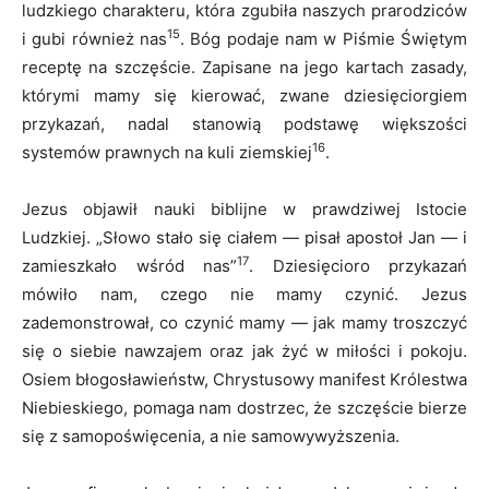
ludzkiego charakteru, która zgubiła naszych prarodziców
15
i gubi również nas
. Bóg podaje nam w Piśmie Świętym
receptę na szczęście. Zapisane na jego kartach zasady,
którymi mamy się kierować, zwane dziesięciorgiem
przykazań, nadal stanowią podstawę większości
16
systemów prawnych na kuli ziemskiej
.
Jezus objawił nauki biblijne w prawdziwej Istocie
Ludzkiej. „Słowo stało się ciałem — pisał apostoł Jan — i
17
zamieszkało wśród nas”
. Dziesięcioro przykazań
mówiło nam, czego nie mamy czynić. Jezus
zademonstrował, co czynić mamy — jak mamy troszczyć
się o siebie nawzajem oraz jak żyć w miłości i pokoju.
Osiem błogosławieństw, Chrystusowy manifest Królestwa
Niebieskiego, pomaga nam dostrzec, że szczęście bierze
się z samopoświęcenia, a nie samowywyższenia.