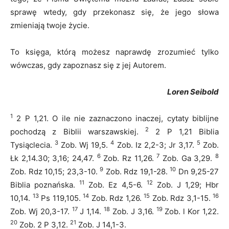
sprawę wtedy, gdy przekonasz się, że jego słowa
zmieniają twoje życie.
To księga, którą możesz naprawdę zrozumieć tylko
wówczas, gdy zapoznasz się z jej Autorem.
Loren Seibold
1
2 P 1,21. O ile nie zaznaczono inaczej, cytaty biblijne
2
pochodzą z Biblii warszawskiej.
2 P 1,21 Biblia
3
4
5
Tysiąclecia.
Zob. Wj 19,5.
Zob. Iz 2,2-3; Jr 3,17.
Zob.
6
7
8
Łk 2,14.30; 3,16; 24,47.
Zob. Rz 11,26.
Zob. Ga 3,29.
9
10
Zob. Rdz 10,15; 23,3-10.
Zob. Rdz 19,1-28.
Dn 9,25-27
11
12
Biblia poznańska.
Zob. Ez 4,5-6.
Zob. J 1,29; Hbr
13
14
15
16
10,14.
Ps 119,105.
Zob. Rdz 1,26.
Zob. Rdz 3,1-15.
17
18
19
Zob. Wj 20,3-17.
J 1,14.
Zob. J 3,16.
Zob. l Kor 1,22.
20
21
Zob. 2 P 3,12.
Zob. J 14,1-3.