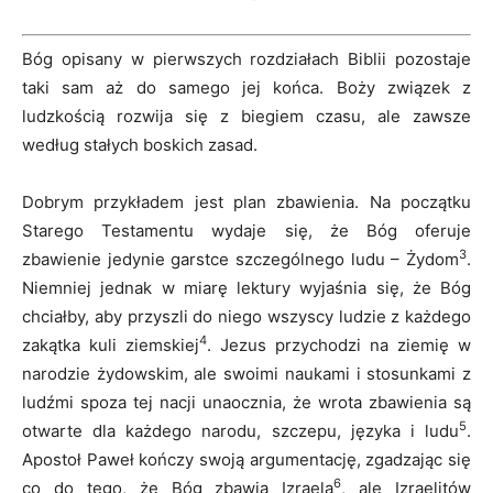
Bóg opisany w pierwszych rozdziałach Biblii pozostaje
taki sam aż do samego jej końca. Boży związek z
ludzkością rozwija się z biegiem czasu, ale zawsze
według stałych boskich zasad.
Dobrym przykładem jest plan zbawienia. Na początku
Starego Testamentu wydaje się, że Bóg oferuje
3
zbawienie jedynie garstce szczególnego ludu – Żydom
.
Niemniej jednak w miarę lektury wyjaśnia się, że Bóg
chciałby, aby przyszli do niego wszyscy ludzie z każdego
4
zakątka kuli ziemskiej
. Jezus przychodzi na ziemię w
narodzie żydowskim, ale swoimi naukami i stosunkami z
ludźmi spoza tej nacji unaocznia, że wrota zbawienia są
5
otwarte dla każdego narodu, szczepu, języka i ludu
.
Apostoł Paweł kończy swoją argumentację, zgadzając się
6
co do tego, że Bóg zbawia Izraela
, ale Izraelitów