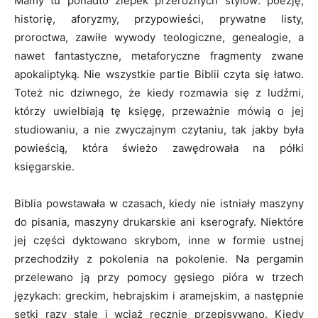
Mamy tu ponadto zlepek przeróżnych stylów: poezję,
historię, aforyzmy, przypowieści, prywatne listy,
proroctwa, zawiłe wywody teologiczne, genealogie, a
nawet fantastyczne, metaforyczne fragmenty zwane
apokaliptyką. Nie wszystkie partie Biblii czyta się łatwo.
Toteż nic dziwnego, że kiedy rozmawia się z ludźmi,
którzy uwielbiają tę księgę, przeważnie mówią o jej
studiowaniu, a nie zwyczajnym czytaniu, tak jakby była
powieścią, która świeżo zawędrowała na półki
księgarskie.
Biblia powstawała w czasach, kiedy nie istniały maszyny
do pisania, maszyny drukarskie ani kserografy. Niektóre
jej części dyktowano skrybom, inne w formie ustnej
przechodziły z pokolenia na pokolenie. Na pergamin
przelewano ją przy pomocy gęsiego pióra w trzech
językach: greckim, hebrajskim i aramejskim, a następnie
setki razy stale i wciąż ręcznie przepisywano. Kiedy