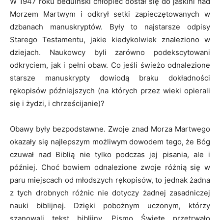
W 1947 roku beduiński chłopiec dostał się do jaskini nad
Morzem Martwym i odkrył setki zapieczętowanych w
dzbanach manuskryptów. Były to najstarsze odpisy
Starego Testamentu, jakie kiedykolwiek znaleziono w
dziejach. Naukowcy byli zarówno podekscytowani
odkryciem, jak i pełni obaw. Co jeśli świeżo odnalezione
starsze manuskrypty dowiodą braku dokładności
rękopisów późniejszych (na których przez wieki opierali
się i żydzi, i chrześcijanie)?
Obawy były bezpodstawne. Zwoje znad Morza Martwego
okazały się najlepszym możliwym dowodem tego, że Bóg
czuwał nad Biblią nie tylko podczas jej pisania, ale i
później. Choć bowiem odnalezione zwoje różnią się w
paru miejscach od młodszych rękopisów, to jednak żadna
z tych drobnych różnic nie dotyczy żadnej zasadniczej
nauki biblijnej. Dzięki pobożnym uczonym, którzy
szanowali tekst biblijny. Pismo Święte przetrwało