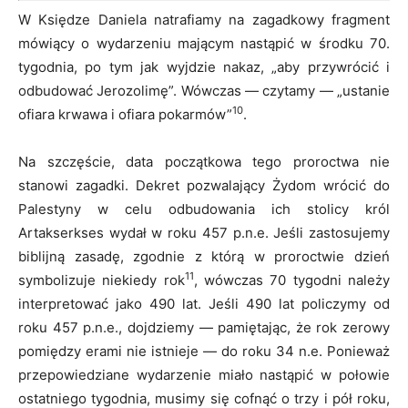
W Księdze Daniela natrafiamy na zagadkowy fragment
mówiący o wydarzeniu mającym nastąpić w środku 70.
tygodnia, po tym jak wyjdzie nakaz, „aby przywrócić i
odbudować Jerozolimę”. Wówczas — czytamy — „ustanie
10
ofiara krwawa i ofiara pokarmów”
.
Na szczęście, data początkowa tego proroctwa nie
stanowi zagadki. Dekret pozwalający Żydom wrócić do
Palestyny w celu odbudowania ich stolicy król
Artakserkses wydał w roku 457 p.n.e. Jeśli zastosujemy
biblijną zasadę, zgodnie z którą w proroctwie dzień
11
symbolizuje niekiedy rok
, wówczas 70 tygodni należy
interpretować jako 490 lat. Jeśli 490 lat policzymy od
roku 457 p.n.e., dojdziemy — pamiętając, że rok zerowy
pomiędzy erami nie istnieje — do roku 34 n.e. Ponieważ
przepowiedziane wydarzenie miało nastąpić w połowie
ostatniego tygodnia, musimy się cofnąć o trzy i pół roku,