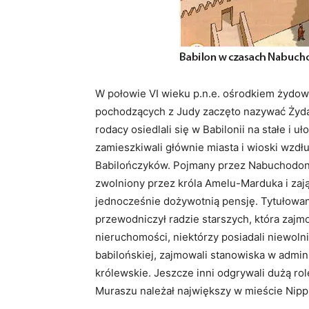
W połowie VI wieku p.n.e. ośrodkiem żydowsk
pochodzących z Judy zaczęto nazywać Żyda
rodacy osiedlali się w Babilonii na stałe i uło
zamieszkiwali głównie miasta i wioski wzdłu
Babilończyków. Pojmany przez Nabuchodonoz
zwolniony przez króla Amelu-Marduka i zają
jednocześnie dożywotnią pensję. Tytułowan
przewodniczył radzie starszych, która zaj
nieruchomości, niektórzy posiadali niewolnik
babilońskiej, zajmowali stanowiska w admini
królewskie. Jeszcze inni odgrywali dużą rol
Muraszu należał największy w mieście Nip