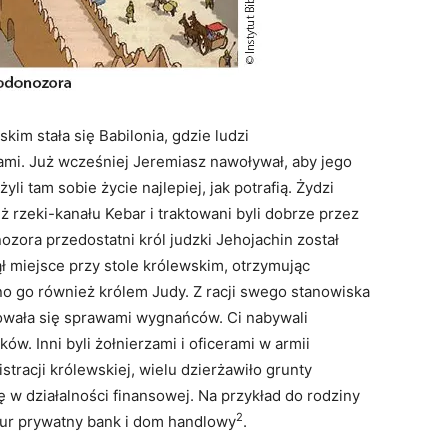
im stała się Babilonia, gdzie ludzi
mi. Już wcześniej Jeremiasz nawoływał, aby jego
żyli tam sobie życie najlepiej, jak potrafią. Żydzi
ż rzeki-kanału Kebar i traktowani byli dobrze przez
ora przedostatni król judzki Jehojachin został
ł miejsce przy stole królewskim, otrzymując
o go również królem Judy. Z racji swego stanowiska
mowała się sprawami wygnańców. Ci nabywali
ów. Inni byli żołnierzami i oficerami w armii
stracji królewskiej, wielu dzierżawiło grunty
ę w działalności finansowej. Na przykład do rodziny
2
pur prywatny bank i dom handlowy
.