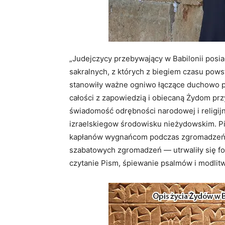
„Judejczycy przebywający w Babilonii posia
sakralnych, z których z biegiem czasu pows
stanowiły ważne ogniwo łączące duchowo p
całości z zapowiedzią i obiecaną Żydom pr
świadomość odrębności narodowej i religijn
izraelskiegow środowisku nieżydowskim. Pi
kapłanów wygnańcom podczas zgromadzeń s
szabatowych zgromadzeń — utrwaliły się 
czytanie Pism, śpiewanie psalmów i modli