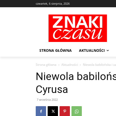
czwartek, 6 sierpnia, 2026
STRONA GŁÓWNA
AKTUALNOŚCI
Strona główna
Aktualności
Niewola babilońska i u
Niewola babilońs
Cyrusa
7 września 2022