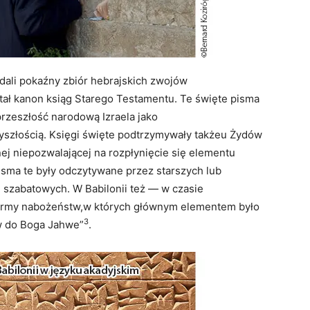
dali pokaźny zbiór hebrajskich zwojów
tał kanon ksiąg Starego Testamentu. Te święte pisma
rzeszłość narodową Izraela jako
zyszłością. Księgi święte podtrzymywały takżeu Żydów
ej niepozwalającej na rozpłynięcie się elementu
sma te były odczytywane przez starszych lub
zabatowych. W Babilonii też — w czasie
formy nabożeństw,w których głównym elementem było
3
tw do Boga Jahwe”
.