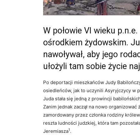
W połowie VI wieku p.n.e.
ośrodkiem żydowskim. Ju
nawoływał, aby jego roda
ułożyli tam sobie życie najl
Po deportacji mieszkańców Judy Babilończy
osiedleńców, jak to uczynili Asyryjczycy w 
Juda stała się jedną z prowincji babiloński
Zanim jednak zaczął na nowo organizować ż
zamordowany przez członka rodziny królews
reszta ludności judzkiej, która tam pozosta
1
Jeremiasza
.