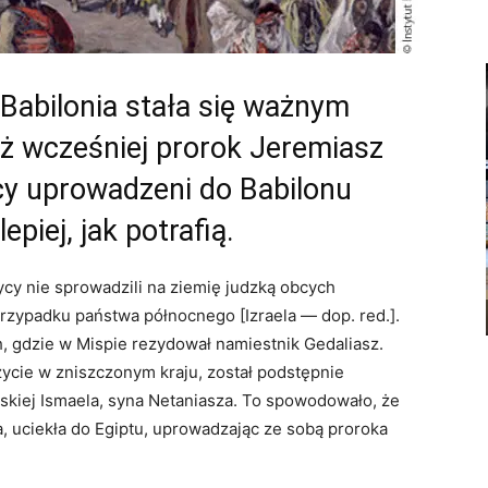
 Babilonia stała się ważnym
ż wcześniej prorok Jeremiasz
cy uprowadzeni do Babilonu
epiej, jak potrafią.
cy nie sprowadzili na ziemię judzką obcych
przypadku państwa północnego [Izraela — dop. red.].
ch, gdzie w Mispie rezydował namiestnik Gedaliasz.
ycie w zniszczonym kraju, został podstępnie
kiej Ismaela, syna Netaniasza. To spowodowało, że
ła, uciekła do Egiptu, uprowadzając ze sobą proroka