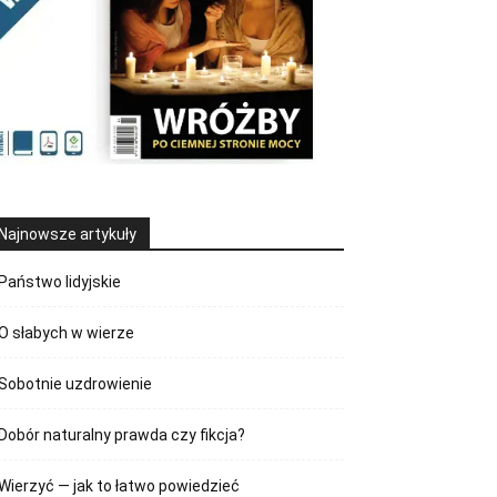
Najnowsze artykuły
Państwo lidyjskie
O słabych w wierze
Sobotnie uzdrowienie
Dobór naturalny prawda czy fikcja?
Wierzyć — jak to łatwo powiedzieć