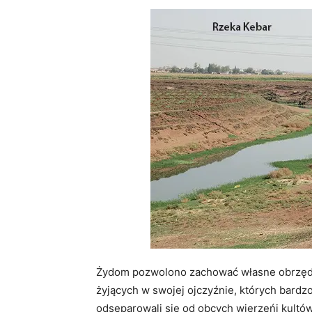
Żydom pozwolono zachować własne obrzędy 
żyjących w swojej ojczyźnie, których bardzo
odseparowali się od obcych wierzeńi kultów