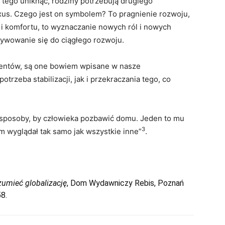
y tego uniknąć, rodziny potrzebują drugiego
us. Czego jest on symbolem? To pragnienie rozwoju,
 i komfortu, to wyznaczanie nowych ról i nowych
ywowanie się do ciągłego rozwoju.
nentów, są one bowiem wpisane w nasze
rzeba stabilizacji, jak i przekraczania tego, co
 sposoby, by człowieka pozbawić domu. Jeden to mu
3
om wyglądał tak samo jak wszystkie inne”
.
zumieć globalizację
, Dom Wydawniczy Rebis, Poznań
8.