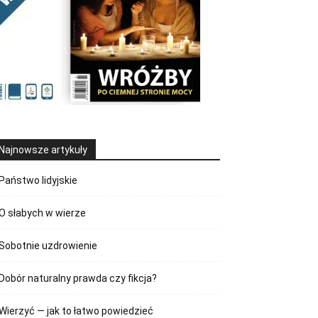
Najnowsze artykuły
Państwo lidyjskie
O słabych w wierze
Sobotnie uzdrowienie
Dobór naturalny prawda czy fikcja?
Wierzyć — jak to łatwo powiedzieć