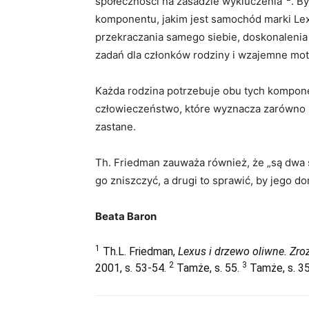
społeczności na zasadzie wykluczenia”
. B
komponentu, jakim jest samochód marki Lex
przekraczania samego siebie, doskonalenia
zadań dla członków rodziny i wzajemne mot
Każda rodzina potrzebuje obu tych kompo
człowieczeństwo, które wyznacza zarówno pot
zastane.
Th. Friedman zauważa również, że „są dwa
go zniszczyć, a drugi to sprawić, by jego d
Beata Baron
1
Th.L. Friedman,
Lexus i drzewo oliwne.
Zro
2
3
2001, s. 53-54.
Tamże, s. 55.
Tamże, s. 35