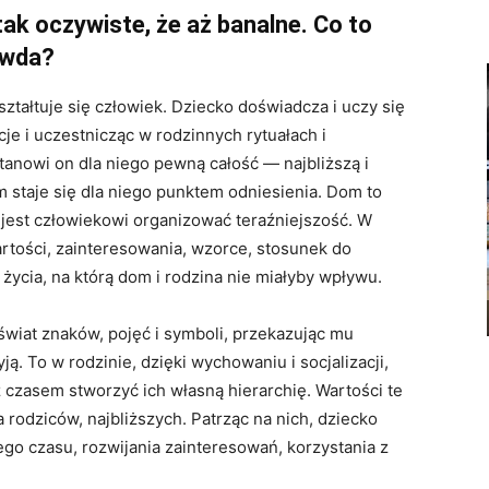
tak oczywiste, że aż banalne. Co to
awda?
ształtuje się człowiek. Dziecko doświadcza i uczy się
cje i uczestnicząc w rodzinnych rytuałach i
tanowi on dla niego pewną całość — najbliższą i
m staje się dla niego punktem odniesienia. Dom to
ej jest człowiekowi organizować teraźniejszość. W
artości, zainteresowania, wzorce, stosunek do
 życia, na którą dom i rodzina nie miałyby wpływu.
wiat znaków, pojęć i symboli, przekazując mu
ą. To w rodzinie, dzięki wychowaniu i socjalizacji,
czasem stworzyć ich własną hierarchię. Wartości te
odziców, najbliższych. Patrząc na nich, dziecko
go czasu, rozwijania zainteresowań, korzystania z