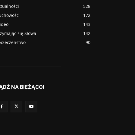
tualności
528
uchowość
172
ideo
143
rzymając się Słowa
142
połeczeństwo
90
ĄDŹ NA BIEŻĄCO!