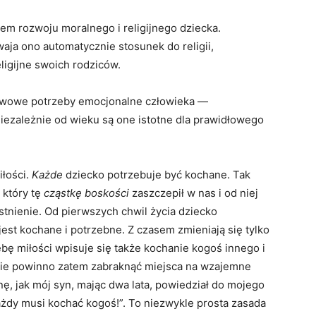
em rozwoju moralnego i religijnego dziecka.
waja ono automatycznie stosunek do religii,
ligijne swoich rodziców.
tawowe potrzeby emocjonalne człowieka —
Niezależnie od wieku są one istotne dla prawidłowego
iłości.
Każde
dziecko potrzebuje być kochane. Tak
 który tę
cząstkę boskości
zaszczepił w nas i od niej
stnienie. Od pierwszych chwil życia dziecko
est kochane i potrzebne. Z czasem zmieniają się tylko
ę miłości wpisuje się także kochanie kogoś innego i
 nie powinno zatem zabraknąć miejsca na wzajemne
ę, jak mój syn, mając dwa lata, powiedział do mojego
Każdy musi kochać kogoś!”. To niezwykle prosta zasada