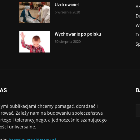
Uzdrowiciel
Ak
6 września 2020
D
W
T
Wychowanie po polsku
30 sierpnia 2020
S
NAS
B
ymi publikacjami chcemy pomagać, doradzać i
irować. Zależy nam na budowaniu społeczeństwa
rtego i tolerancyjnego, a jednocześnie szanującego
ości uniwersalne.