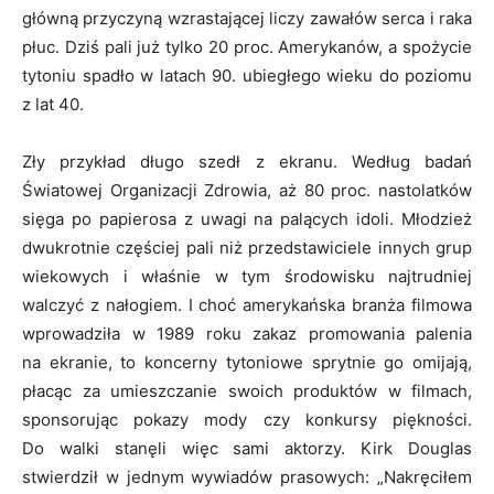
główną przyczyną wzrastającej liczy zawałów serca i raka
płuc. Dziś pali już tylko 20 proc. Amerykanów, a spożycie
tytoniu spadło w latach 90. ubiegłego wieku do poziomu
z lat 40.
Zły przykład długo szedł z ekranu. Według badań
Światowej Organizacji Zdrowia, aż 80 proc. nastolatków
sięga po papierosa z uwagi na palących idoli. Młodzież
dwukrotnie częściej pali niż przedstawiciele innych grup
wiekowych i właśnie w tym środowisku najtrudniej
walczyć z nałogiem. I choć amerykańska branża filmowa
wprowadziła w 1989 roku zakaz promowania palenia
na ekranie, to koncerny tytoniowe sprytnie go omijają,
płacąc za umieszczanie swoich produktów w filmach,
sponsorując pokazy mody czy konkursy piękności.
Do walki stanęli więc sami aktorzy. Kirk Douglas
stwierdził w jednym wywiadów prasowych: „Nakręciłem