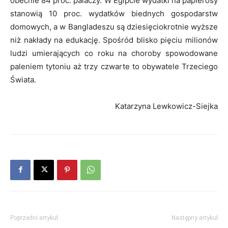
obecnie 84 proc. palaczy. W Egipcie wydatki na papierosy
stanowią 10 proc. wydatków biednych gospodarstw
domowych, a w Bangladeszu są dziesięciokrotnie wyższe
niż nakłady na edukację. Spośród blisko pięciu milionów
ludzi umierających co roku na choroby spowodowane
paleniem tytoniu aż trzy czwarte to obywatele Trzeciego
Świata.
Katarzyna Lewkowicz-Siejka
Poprzedni artykuł
Następny artykuł