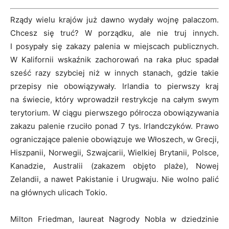
Rządy wielu krajów już dawno wydały wojnę palaczom.
Chcesz się truć? W porządku, ale nie truj innych.
I posypały się zakazy palenia w miejscach publicznych.
W Kalifornii wskaźnik zachorowań na raka płuc spadał
sześć razy szybciej niż w innych stanach, gdzie takie
przepisy nie obowiązywały. Irlandia to pierwszy kraj
na świecie, który wprowadził restrykcje na całym swym
terytorium. W ciągu pierwszego półrocza obowiązywania
zakazu palenie rzuciło ponad 7 tys. Irlandczyków. Prawo
ograniczające palenie obowiązuje we Włoszech, w Grecji,
Hiszpanii, Norwegii, Szwajcarii, Wielkiej Brytanii, Polsce,
Kanadzie, Australii (zakazem objęto plaże), Nowej
Zelandii, a nawet Pakistanie i Urugwaju. Nie wolno palić
na głównych ulicach Tokio.
Milton Friedman, laureat Nagrody Nobla w dziedzinie