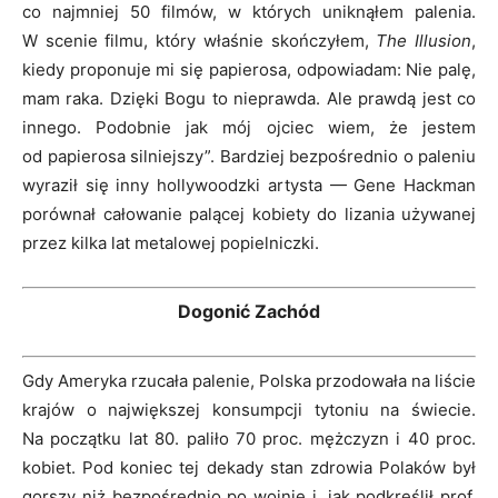
co najmniej 50 filmów, w których uniknąłem palenia.
W scenie filmu, który właśnie skończyłem,
The Illusion
,
kiedy proponuje mi się papierosa, odpowiadam: Nie palę,
mam raka. Dzięki Bogu to nieprawda. Ale prawdą jest co
innego. Podobnie jak mój ojciec wiem, że jestem
od papierosa silniejszy”. Bardziej bezpośrednio o paleniu
wyraził się inny hollywoodzki artysta — Gene Hackman
porównał całowanie palącej kobiety do lizania używanej
przez kilka lat metalowej popielniczki.
Dogonić Zachód
Gdy Ameryka rzucała palenie, Polska przodowała na liście
krajów o największej konsumpcji tytoniu na świecie.
Na początku lat 80. paliło 70 proc. mężczyzn i 40 proc.
kobiet. Pod koniec tej dekady stan zdrowia Polaków był
gorszy niż bezpośrednio po wojnie i, jak podkreślił prof.