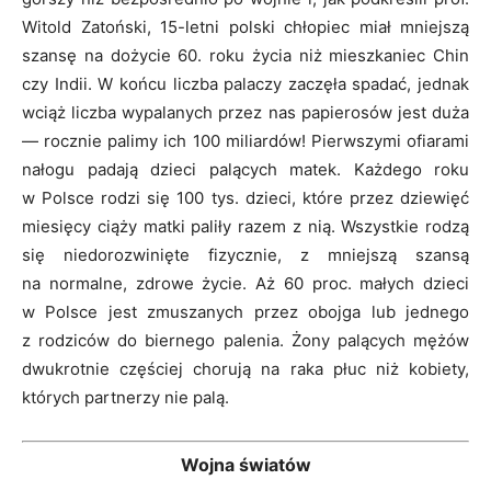
Witold Zatoński, 15-letni polski chłopiec miał mniejszą
szansę na dożycie 60. roku życia niż mieszkaniec Chin
czy Indii. W końcu liczba palaczy zaczęła spadać, jednak
wciąż liczba wypalanych przez nas papierosów jest duża
— rocznie palimy ich 100 miliardów! Pierwszymi ofiarami
nałogu padają dzieci palących matek. Każdego roku
w Polsce rodzi się 100 tys. dzieci, które przez dziewięć
miesięcy ciąży matki paliły razem z nią. Wszystkie rodzą
się niedorozwinięte fizycznie, z mniejszą szansą
na normalne, zdrowe życie. Aż 60 proc. małych dzieci
w Polsce jest zmuszanych przez obojga lub jednego
z rodziców do biernego palenia. Żony palących mężów
dwukrotnie częściej chorują na raka płuc niż kobiety,
których partnerzy nie palą.
Wojna światów