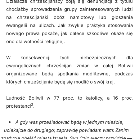
Działacze chrześcijańscy boją się denuncjacji z tytułu
chociażby sprowadzenia grupy zainteresowanych ludzi
na chrześcijański obóz namiotowy lub głoszenia
ewangelii na ulicach. Jak zwykle praktyka stosowania
nowego prawa pokaże, jak dalece szkodliwe okaże się
ono dla wolności religijnej.
W konsekwencji tych niebezpiecznych dla
ewangelicznych chrześcijan zmian w całej Boliwii
organizowane będą spotkania modlitewne, podczas
których chrześcijanie będą się modlić o swój kraj.
Ludność Boliwii w 77 proc. to katolicy, a 16 proc.
2
protestanci
.
A gdy was prześladować będą w jednym mieście,
uciekajcie do drugiego; zaprawdę powiadam wam: Zanim
zdążycie obejść miasta Izraela, Syn Człowieczy przyjdzie
—