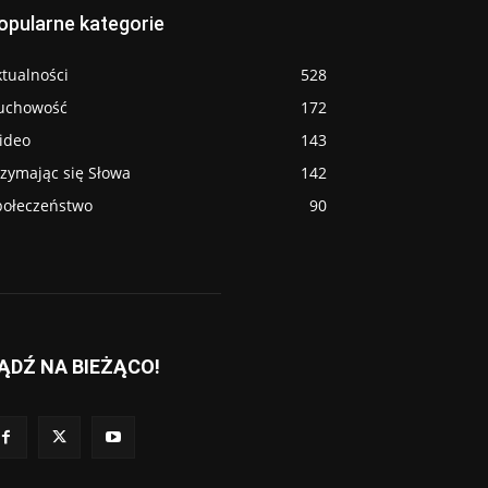
opularne kategorie
tualności
528
uchowość
172
ideo
143
rzymając się Słowa
142
połeczeństwo
90
ĄDŹ NA BIEŻĄCO!