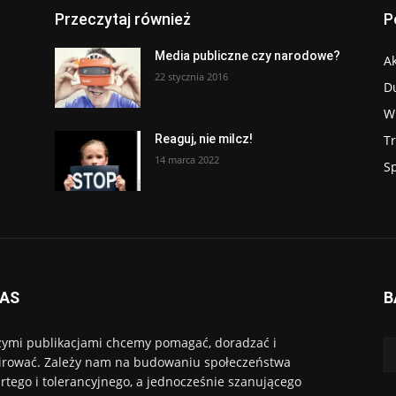
Przeczytaj również
P
Media publiczne czy narodowe?
Ak
22 stycznia 2016
D
W
T
Reaguj, nie milcz!
14 marca 2022
S
NAS
B
ymi publikacjami chcemy pomagać, doradzać i
irować. Zależy nam na budowaniu społeczeństwa
rtego i tolerancyjnego, a jednocześnie szanującego