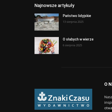
Najnowsze artykuły
Państwo lidyjskie
13 sierpnia 2025
O słabych w wierze
6 sierpnia 2025
O 
Nasz
insp
otwa