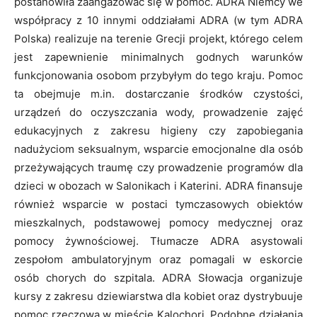
postanowiła zaangażować się w pomoc. ADRA Niemcy we
współpracy z 10 innymi oddziałami ADRA (w tym ADRA
Polska) realizuje na terenie Grecji projekt, którego celem
jest zapewnienie minimalnych godnych warunków
funkcjonowania osobom przybyłym do tego kraju. Pomoc
ta obejmuje m.in. dostarczanie środków czystości,
urządzeń do oczyszczania wody, prowadzenie zajęć
edukacyjnych z zakresu higieny czy zapobiegania
nadużyciom seksualnym, wsparcie emocjonalne dla osób
przeżywających traumę czy prowadzenie programów dla
dzieci w obozach w Salonikach i Katerini. ADRA finansuje
również wsparcie w postaci tymczasowych obiektów
mieszkalnych, podstawowej pomocy medycznej oraz
pomocy żywnościowej. Tłumacze ADRA asystowali
zespołom ambulatoryjnym oraz pomagali w eskorcie
osób chorych do szpitala. ADRA Słowacja organizuje
kursy z zakresu dziewiarstwa dla kobiet oraz dystrybuuje
pomoc rzeczową w mieście Kalochori. Podobne działania