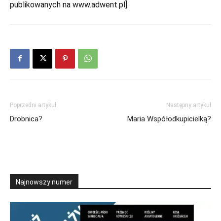
publikowanych na www.adwent.pl].
Poprzedni artykuł
Następny artykuł
Drobnica?
Maria Współodkupicielką?
Najnowszy numer