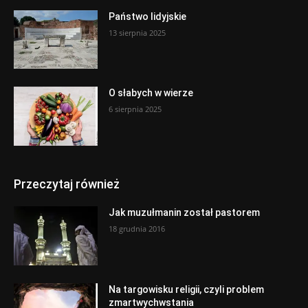
Państwo lidyjskie
13 sierpnia 2025
O słabych w wierze
6 sierpnia 2025
Przeczytaj również
Jak muzułmanin został pastorem
18 grudnia 2016
Na targowisku religii, czyli problem
zmartwychwstania