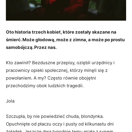
Oto historia trzech kobiet, które zostały skazane na
śmierć. Może głodową, może z zimna, a może po prostu
samobójczą. Przez nas.
Kto zawinił? Bezduszne przepisy, oziębli urzędnicy i
pracownicy opieki społecznej, którzy minęli się z
powołaniem. A my? Często równie obojętni
przechodzimy obok ludzkich tragedii.
Jola
Szczupła, by nie powiedzieć chuda, blondynka.
Opuchnięte od płaczu oczy i pusty od kilkunastu dni
żołądek. Jeszcze dwa tygodnie temu miała z synem