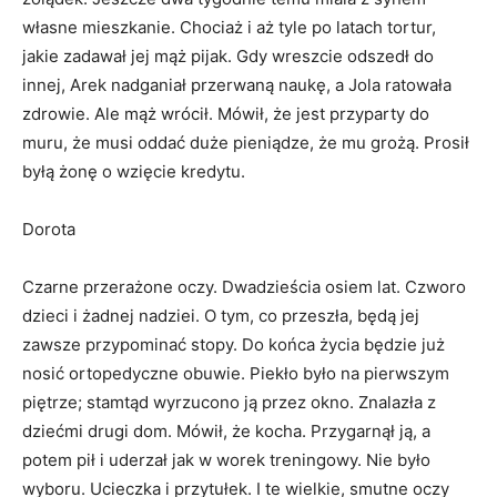
własne mieszkanie. Chociaż i aż tyle po latach tortur,
jakie zadawał jej mąż pijak. Gdy wreszcie odszedł do
innej, Arek nadganiał przerwaną naukę, a Jola ratowała
zdrowie. Ale mąż wrócił. Mówił, że jest przyparty do
muru, że musi oddać duże pieniądze, że mu grożą. Prosił
byłą żonę o wzięcie kredytu.
Dorota
Czarne przerażone oczy. Dwadzieścia osiem lat. Czworo
dzieci i żadnej nadziei. O tym, co przeszła, będą jej
zawsze przypominać stopy. Do końca życia będzie już
nosić ortopedyczne obuwie. Piekło było na pierwszym
piętrze; stamtąd wyrzucono ją przez okno. Znalazła z
dziećmi drugi dom. Mówił, że kocha. Przygarnął ją, a
potem pił i uderzał jak w worek treningowy. Nie było
wyboru. Ucieczka i przytułek. I te wielkie, smutne oczy