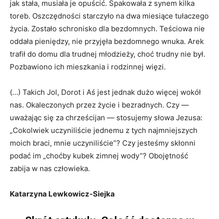
jak stała, musiała je opuścić. Spakowała z synem kilka
toreb. Oszczędności starczyło na dwa miesiące tułaczego
życia. Zostało schronisko dla bezdomnych. Teściowa nie
oddała pieniędzy, nie przyjęła bezdomnego wnuka. Arek
trafił do domu dla trudnej młodzieży, choć trudny nie był.
Pozbawiono ich mieszkania i rodzinnej więzi.
(…) Takich Jol, Dorot i Aś jest jednak dużo więcej wokół
nas. Okaleczonych przez życie i bezradnych. Czy —
uważając się za chrześcijan — stosujemy słowa Jezusa:
„Cokolwiek uczyniliście jednemu z tych najmniejszych
moich braci, mnie uczyniliście”? Czy jesteśmy skłonni
podać im „choćby kubek zimnej wody”? Obojętność
zabija w nas człowieka.
Katarzyna Lewkowicz-Siejka