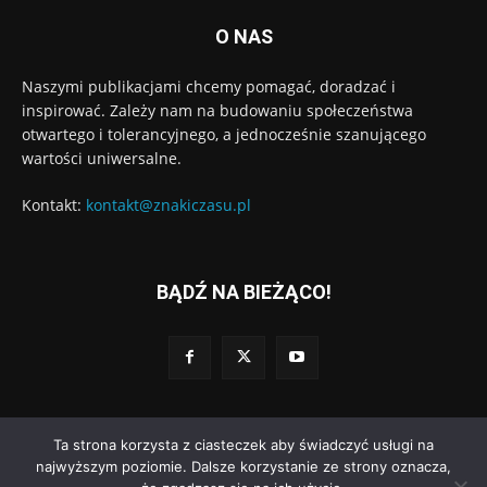
O NAS
Naszymi publikacjami chcemy pomagać, doradzać i
inspirować. Zależy nam na budowaniu społeczeństwa
otwartego i tolerancyjnego, a jednocześnie szanującego
wartości uniwersalne.
Kontakt:
kontakt@znakiczasu.pl
BĄDŹ NA BIEŻĄCO!
Ta strona korzysta z ciasteczek aby świadczyć usługi na
© Wydawnictwo Znaki Czasu. Wdrożenie:
Go3.pl
najwyższym poziomie. Dalsze korzystanie ze strony oznacza,