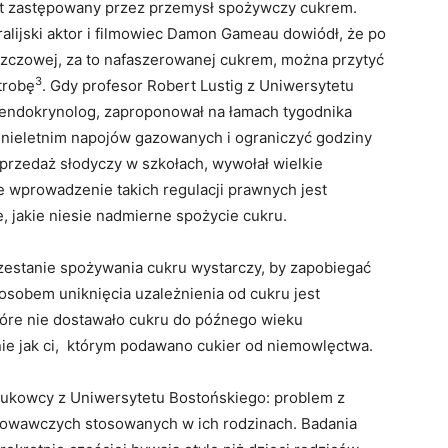
st zastępowany przez przemysł spożywczy cukrem.
ralijski aktor i filmowiec Damon Gameau dowiódł, że po
szczowej, za to nafaszerowanej cukrem, można przytyć
3
trobę
. Gdy profesor Robert Lustig z Uniwersytetu
 i endokrynolog, zaproponował na łamach tygodnika
 nieletnim napojów gazowanych i ograniczyć godziny
sprzedaż słodyczy w szkołach, wywołał wielkie
e wprowadzenie takich regulacji prawnych jest
 jakie niesie nadmierne spożycie cukru.
zestanie spożywania cukru wystarczy, by zapobiegać
posobem uniknięcia uzależnienia od cukru jest
tóre nie dostawało cukru do późnego wieku
lnie jak ci, którym podawano cukier od niemowlęctwa.
aukowcy z Uniwersytetu Bostońskiego: problem z
chowawczych stosowanych w ich rodzinach. Badania