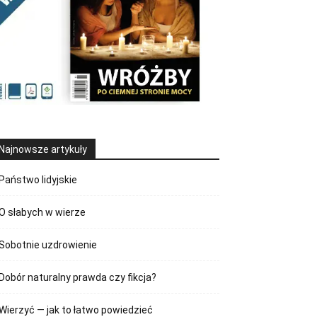
Najnowsze artykuły
Państwo lidyjskie
O słabych w wierze
Sobotnie uzdrowienie
Dobór naturalny prawda czy fikcja?
Wierzyć — jak to łatwo powiedzieć