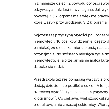
niż mniejsze dzieci. Z powodu otyłości sw
odżywczych, niż jest to wymagane. Jak wyk
powyżej 3,6 kilograma mają większe prawdo
które ważyły przy urodzeniu 3,2 kilograma i
Najczęstszą przyczyną otyłości po urodzeni
niemowlęciu 10 posiłków dziennie, często d
pamiętać, że dzieci karmione piersią rzadzie
przynajmniej do szóstego miesiąca życia d
niemowlęctwie, a przekarmianie malca butel
dziecko się rodzi.
Przedszkola też nie pomagają walczyć z pro
dodają dzieciom do posiłków cukier. A ten 
dziecięcą otyłość. Tymczasem statystyczny
2
kilogramów!
. Co ciekawe, większość cukr
produktów, a nie z naszej cukiernicy. Wierzy