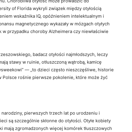
nu. Chorobliwa otyłość może prowadzić do
rsity of Florida wykryli związek między otyłością
eniem wskaźnika IQ, opóźnieniem intelektualnym i
onansu magnetycznego wykazały w mózgach otyłych
jak w przypadku choroby Alzheimera czy niewłaściwie
 Rzeszowskiego, badacz otyłości najmłodszych, leczy
mają stawy w ruinie, otłuszczoną wątrobą, kamicę
sweekowi” — „to dzieci często nieszczęśliwe, historie
e w Polsce rośnie pierwsze pokolenie, które może żyć
narodziny, pierwszych trzech lat po urodzeniu i
eci są szczególnie skłonne do otyłości. Otyłe kobiety
odki mają zgromadzonych więcej komórek tłuszczowych