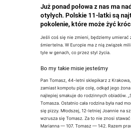
Już ponad połowa z nas ma nad
otyłych. Polskie 11-latki są na
pokolenie, które może żyć króc
Jeśli coś się nie zmieni, będziemy umierać z
śmiertelna. W Europie ma z nią związek mil
tyle w genach, co przez styl życia.
Bo my takie misie jesteśmy
Pan Tomasz, 44-letni sklepikarz z Krakow
zamiast kompotu pije colę, odkąd jego żona 
najlepiej smakuje do rodzinnych obiadów. „S
Tomasza. Ostatnio cała rodzina była nad mo
się pizzy. Młodszej, 12-letniej Joannie na s
wzrusza się Tomasz. Za to nie znosi stawać 
Marianna — 107. Tomasz — 142. Razem praw