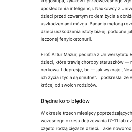
kręgosłupa, żylaków i przedwczesnego zgo
upośledzenia inteligencji. Naukowcy z Unive
dzieci przed czwartym rokiem życia a obniż
uszkodzeniami mózgu. Badania metodą rez
dzieci uszkodzenia istoty białej, podobne 
leczonej fenyloketonurii.
Prof. Artur Mazur, pediatra z Uniwersytetu
dzieci, które trawią choroby staruszków — 
nerkową. I depresję, bo — jak wyznaje „New
ich życia i tycia są smutne”. I podkreśla, ż
krócej od swoich rodziców.
Błędne koło błędów
W okresie trzech miesięcy poprzedzających 
wczesnego okresu dojrzewania (7-11 lat) dzi
często rodzą cięższe dzieci. Takie nowor