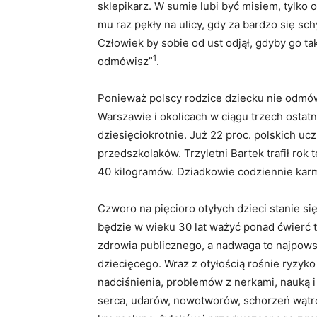
sklepikarz. W sumie lubi być misiem, tylko 
mu raz pękły na ulicy, gdy za bardzo się sc
Człowiek by sobie od ust odjął, gdyby go tak
1
odmówisz”
.
Ponieważ polscy rodzice dziecku nie odmówią
Warszawie i okolicach w ciągu trzech ostatn
dziesięciokrotnie. Już 22 proc. polskich u
przedszkolaków. Trzyletni Bartek trafił rok 
40 kilogramów. Dziadkowie codziennie karm
Czworo na pięcioro otyłych dzieci stanie si
będzie w wieku 30 lat ważyć ponad ćwierć 
zdrowia publicznego, a nadwaga to najpow
dziecięcego. Wraz z otyłością rośnie ryzyko
nadciśnienia, problemów z nerkami, nauką
serca, udarów, nowotworów, schorzeń wątr