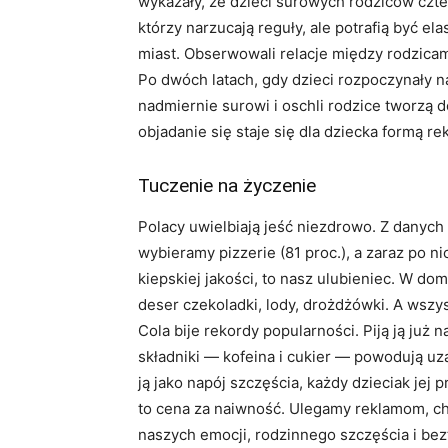
wykazały, że dzieci surowych rodziców czter
którzy narzucają reguły, ale potrafią być el
miast. Obserwowali relacje między rodzicam
Po dwóch latach, gdy dzieci rozpoczynały n
nadmiernie surowi i oschli rodzice tworzą 
objadanie się staje się dla dziecka formą r
Tuczenie na życzenie
Polacy uwielbiają jeść niezdrowo. Z danych
wybieramy pizzerie (81 proc.), a zaraz po ni
kiepskiej jakości, to nasz ulubieniec. W doma
deser czekoladki, lody, drożdżówki. A wszy
Cola bije rekordy popularności. Piją ją ju
składniki — kofeina i cukier — powodują uz
ją jako napój szczęścia, każdy dzieciak jej 
to cena za naiwność. Ulegamy reklamom, ch
naszych emocji, rodzinnego szczęścia i bezt