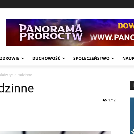
ZDROWIE
DUCHOWOŚĆ
SPOŁECZEŃSTWO
NAU
aków tycie rodzinne
dzinne
1712