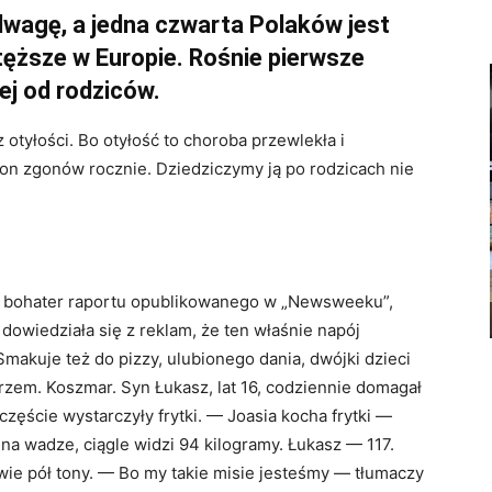
wagę, a jedna czwarta Polaków jest
jtęższe w Europie. Rośnie pierwsze
ej od rodziców.
 otyłości. Bo otyłość to choroba przewlekła i
ion zgonów rocznie. Dziedziczymy ją po rodzicach nie
a, bohater raportu opublikowanego w „Newsweeku”,
dowiedziała się z reklam, że ten właśnie napój
makuje też do pizzy, ulubionego dania, dwójki dzieci
rzem. Koszmar. Syn Łukasz, lat 16, codziennie domagał
zczęście wystarczyły frytki. — Joasia kocha frytki —
na wadze, ciągle widzi 94 kilogramy. Łukasz — 117.
ie pół tony. — Bo my takie misie jesteśmy — tłumaczy