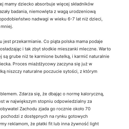
ojej mamy dziecko absorbuje więcej składników
azały badania, niemowlęta z wagą urodzeniową
podobieństwo nadwagi w wieku 6-7 lat niż dzieci,
 mniej.
u jest przekarmianie. Co piąta polska mama podaje
osładzając i tak zbyt słodkie mieszanki mleczne. Warto
j są grube niż te karmione butelką, i karmić naturalnie
ziecka. Proces miażdżycowy zaczyna się już w
ką niszczy naturalne poczucie sytości, z którym
blemem. Zdarza się, że dbając o normę kaloryczną,
jest w największym stopniu odpowiedzialny za
 obywatel Zachodu zjada go rocznie około 70
u pochodzi z dostępnych na rynku gotowych
my reklamom, że płatki fit lub inna żywność light