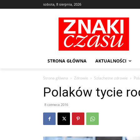
sobota, 8 sierpnia, 2026
STRONA GŁÓWNA
AKTUALNOŚCI
Strona główna
Zdrowie
Szlachetne zdrowie
Pol
Polaków tycie ro
8 czerwca 2016