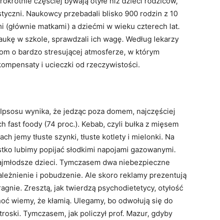
okrotnie częściej bywają otyłe niż dzieci rodziców,
astyczni. Naukowcy przebadali blisko 900 rodzin z 10
i (głównie matkami) a dziećmi w wieku czterech lat.
aukę w szkole, sprawdzali ich wagę. Według lekarzy
dom o bardzo stresującej atmosferze, w którym
ekompensaty i ucieczki od rzeczywistości.
 Ipsosu wynika, że jedząc poza domem, najczęściej
ch fast foody (74 proc.). Kebab, czyli bułka z mięsem
ch jemy tłuste szynki, tłuste kotlety i mielonki. Na
stko lubimy popijać słodkimi napojami gazowanymi.
ż najmłodsze dzieci. Tymczasem dwa niebezpieczne
ależnienie i pobudzenie. Ale skoro reklamy prezentują
pragnie. Zresztą, jak twierdzą psychodietetycy, otyłość
oć wiemy, że kłamią. Ulegamy, bo odwołują się do
roski. Tymczasem, jak policzył prof. Mazur, gdyby