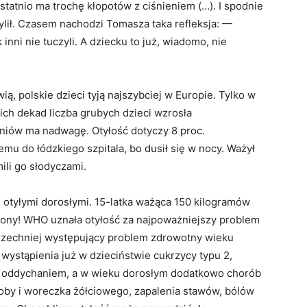
ostatnio ma trochę kłopotów z ciśnieniem (…). I spodnie
hylił. Czasem nachodzi Tomasza taka refleksja: —
 inni nie tuczyli. A dziecku to już, wiadomo, nie
, polskie dzieci tyją najszybciej w Europie. Tylko w
ich dekad liczba grubych dzieci wzrosła
czniów ma nadwagę. Otyłość dotyczy 8 proc.
temu do łódzkiego szpitala, bo dusił się w nocy. Ważył
ili go słodyczami.
ę otyłymi dorosłymi. 15-latka ważąca 150 kilogramów
tony! WHO uznała otyłość za najpoważniejszy problem
szechniej występujący problem zdrowotny wieku
 wystąpienia już w dzieciństwie cukrzycy typu 2,
 i oddychaniem, a w wieku dorosłym dodatkowo chorób
oby i woreczka żółciowego, zapalenia stawów, bólów