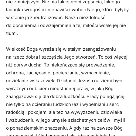
nie zmniejszyło. Nie ma takiej głębi zepsucia, takiego
ładunku wrogości i nienawiści wobec Niego, które byłyby
w stanie ją zneutralizować. Nasza niezdolność
do docenienia i odwzajemnienia tej miłości wcale jej nie
tłumi.
Wielkość Boga wyraża się w stałym zaangażowaniu
na rzecz dobra i szczęścia Jego stworzeń. To coś więcej
niż poryw ducha. To niekończące się prowadzenie,
ochrona, zachęcanie, pocieszanie, wzmacnianie,
udzielanie wskazówek. Działanie Jezusa na ziemi było
wyraźnym odbiciem nieustannej pracy, w jaką Bóg
zaangażował się dla dobra ludzkości. Pracy polegającej
nie tylko na ocieraniu ludzkich łez i wypełnianiu serc
radością i pokojem, ale też na wywyższeniu człowieka
i wzbudzeniu w jego umyśle szlachetnych celów i myśli
o ponadziemskim znaczeniu. A gdy raz na zawsze Bóg
zetrze wszelki ślad grzechu i zła, otrze ostatnie łzy