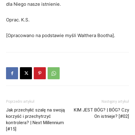
dla Niego nasze istnienie.
Oprac. K.S.
[Opracowano na podstawie myśli Walthera Bootha].
Poprzedni artykuł
Następny artykuł
Jak przechylić szalę na swoją
KIM JEST BÓG? | BÓG? Czy
korzyść i przechytrzyć
On istnieje? [#02]
kontrolera? | Next Millennium
[#15]