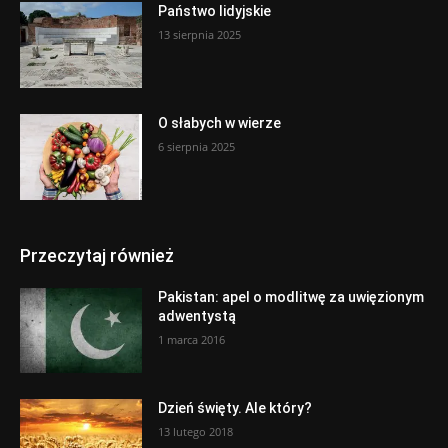
Państwo lidyjskie
13 sierpnia 2025
O słabych w wierze
6 sierpnia 2025
Przeczytaj również
Pakistan: apel o modlitwę za uwięzionym
adwentystą
1 marca 2016
Dzień święty. Ale który?
13 lutego 2018