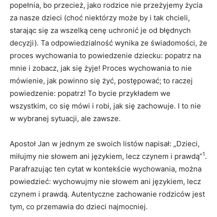
popełnia, bo przecież, jako rodzice nie przeżyjemy życia
za nasze dzieci (choć niektórzy może by i tak chcieli,
starając się za wszelką cenę uchronić je od błędnych
decyzji). Ta odpowiedzialność wynika ze świadomości, że
proces wychowania to powiedzenie dziecku: popatrz na
mnie i zobacz, jak się żyje! Proces wychowania to nie
mówienie, jak powinno się żyć, postępować; to raczej
powiedzenie: popatrz! To bycie przykładem we
wszystkim, co się mówi i robi, jak się zachowuje. I to nie
w wybranej sytuacji, ale zawsze.
Apostoł Jan w jednym ze swoich listów napisał: „Dzieci,
1
miłujmy nie słowem ani językiem, lecz czynem i prawdą”
.
Parafrazując ten cytat w kontekście wychowania, można
powiedzieć: wychowujmy nie słowem ani językiem, lecz
czynem i prawdą. Autentyczne zachowanie rodziców jest
tym, co przemawia do dzieci najmocniej.