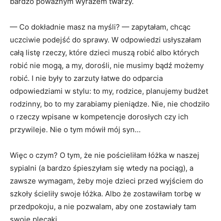
bardzo poważnym wyrazem twarzy.
— Co dokładnie masz na myśli? — zapytałam, chcąc
uczciwie podejść do sprawy. W odpowiedzi usłyszałam
całą listę rzeczy, które dzieci muszą robić albo których
robić nie mogą, a my, dorośli, nie musimy bądź możemy
robić. I nie były to zarzuty łatwe do odparcia
odpowiedziami w stylu: to my, rodzice, planujemy budżet
rodzinny, bo to my zarabiamy pieniądze. Nie, nie chodziło
o rzeczy wpisane w kompetencje dorosłych czy ich
przywileje. Nie o tym mówił mój syn…
Więc o czym? O tym, że nie pościeliłam łóżka w naszej
sypialni (a bardzo śpieszyłam się wtedy na pociąg), a
zawsze wymagam, żeby moje dzieci przed wyjściem do
szkoły ścieliły swoje łóżka. Albo że zostawiłam torbę w
przedpokoju, a nie pozwalam, aby one zostawiały tam
swoje plecaki.