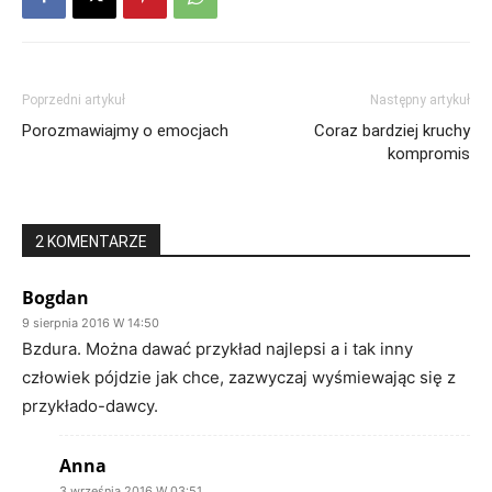
Poprzedni artykuł
Następny artykuł
Porozmawiajmy o emocjach
Coraz bardziej kruchy
kompromis
2 KOMENTARZE
Bogdan
9 sierpnia 2016 W 14:50
Bzdura. Można dawać przykład najlepsi a i tak inny
człowiek pójdzie jak chce, zazwyczaj wyśmiewając się z
przykłado-dawcy.
Anna
3 września 2016 W 03:51