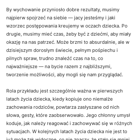
By wychowanie przyniosło dobre rezultaty, musimy
najpierw spojrzeć na siebie — jacy jesteśmy i jaki
wzorzec postępowania kreujemy w oczach dziecka. Po
drugie, musimy mieć czas, żeby być z dziećmi, aby miały
okazję na nas patrzeć. Może brzmi to absurdalnie, ale w
dzisiejszym dorosłym świecie, pełnym pośpiechu i
pilnych spraw, trudno znaleźć czas na to, co
najważniejsze — na bycie razem z najbliższymi,
tworzenie możliwości, aby mogli się nam przyglądać.
Rola przykładu jest szczególnie ważna w pierwszych
latach życia dziecka, kiedy kopiuje ono niemalże
zachowania rodziców, powtarza zasłyszane od nich
słowa, gesty, które zaobserwowało. Jego chłonny umysł
koduje, jak należy reagować i zachowywać się w różnych
sytuacjach. W kolejnych latach życia dziecka nie jest to
już może tak widoczne, co nie znaczy, że stało się mniej