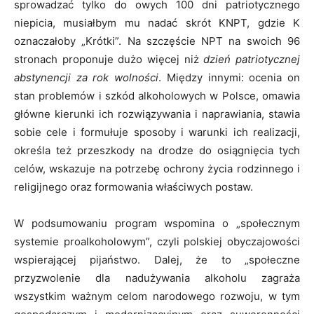
sprowadzać tylko do owych 100 dni patriotycznego
niepicia, musiałbym mu nadać skrót KNPT, gdzie K
oznaczałoby „Krótki”. Na szczęście NPT na swoich 96
stronach proponuje dużo więcej niż
dzień patriotycznej
abstynencji za rok wolności
. Między innymi: ocenia on
stan problemów i szkód alkoholowych w Polsce, omawia
główne kierunki ich rozwiązywania i naprawiania, stawia
sobie cele i formułuje sposoby i warunki ich realizacji,
określa też przeszkody na drodze do osiągnięcia tych
celów, wskazuje na potrzebę ochrony życia rodzinnego i
religijnego oraz formowania właściwych postaw.
W podsumowaniu program wspomina o „społecznym
systemie proalkoholowym”, czyli polskiej obyczajowości
wspierającej pijaństwo. Dalej, że to „społeczne
przyzwolenie dla nadużywania alkoholu zagraża
wszystkim ważnym celom narodowego rozwoju, w tym