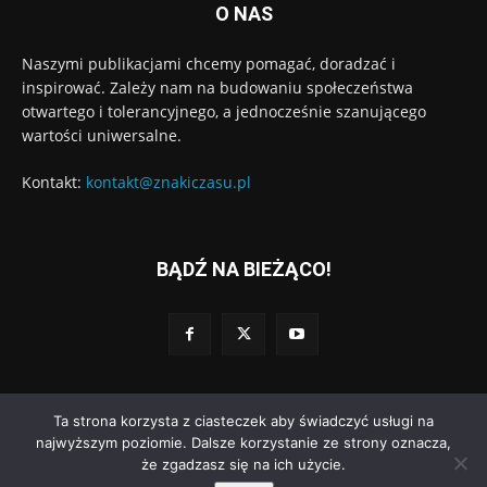
O NAS
Naszymi publikacjami chcemy pomagać, doradzać i
inspirować. Zależy nam na budowaniu społeczeństwa
otwartego i tolerancyjnego, a jednocześnie szanującego
wartości uniwersalne.
Kontakt:
kontakt@znakiczasu.pl
BĄDŹ NA BIEŻĄCO!
Ta strona korzysta z ciasteczek aby świadczyć usługi na
© Wydawnictwo Znaki Czasu. Wdrożenie:
Go3.pl
najwyższym poziomie. Dalsze korzystanie ze strony oznacza,
że zgadzasz się na ich użycie.
Polityka prywatności
Regulamin dodawania komentarzy
O nas