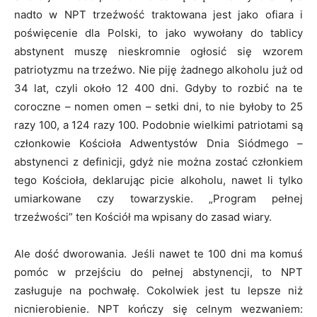
nadto w NPT trzeźwość traktowana jest jako ofiara i
poświęcenie dla Polski, to jako wywołany do tablicy
abstynent muszę nieskromnie ogłosić się wzorem
patriotyzmu na trzeźwo. Nie piję żadnego alkoholu już od
34 lat, czyli około 12 400 dni. Gdyby to rozbić na te
coroczne – nomen omen – setki dni, to nie byłoby to 25
razy 100, a 124 razy 100. Podobnie wielkimi patriotami są
członkowie Kościoła Adwentystów Dnia Siódmego –
abstynenci z definicji, gdyż nie można zostać członkiem
tego Kościoła, deklarując picie alkoholu, nawet li tylko
umiarkowane czy towarzyskie. „Program pełnej
trzeźwości” ten Kościół ma wpisany do zasad wiary.
Ale dość dworowania. Jeśli nawet te 100 dni ma komuś
pomóc w przejściu do pełnej abstynencji, to NPT
zasługuje na pochwałę. Cokolwiek jest tu lepsze niż
nicnierobienie. NPT kończy się celnym wezwaniem: