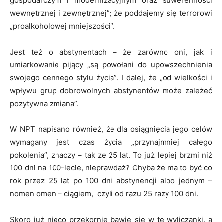
gospodarczym i modernizacyjnym oraz suwerenności
wewnętrznej i zewnętrznej”; że poddajemy się terrorowi
„proalkoholowej mniejszości”.
Jest też o abstynentach – że zarówno oni, jak i
umiarkowanie pijący „są powołani do upowszechnienia
swojego cennego stylu życia”. I dalej, że „od wielkości i
wpływu grup dobrowolnych abstynentów może zależeć
pozytywna zmiana”.
W NPT napisano również, że dla osiągnięcia jego celów
wymagany jest czas życia „przynajmniej całego
pokolenia”, znaczy – tak ze 25 lat. To już lepiej brzmi niż
100 dni na 100-lecie, nieprawdaż? Chyba że ma to być co
rok przez 25 lat po 100 dni abstynencji albo jednym –
nomen omen – ciągiem, czyli od razu 25 razy 100 dni.
Skoro już nieco przekornie bawię się w te wyliczanki, a