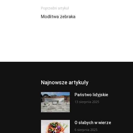
Poprzedni artykuł
Modlitwa żebraka
Najnowsze artykuły
Państwo lidyjskie
13 sierpnia 2025
O słabych w wierze
6 sierpnia 2025