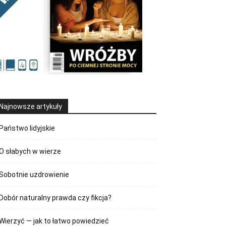
Najnowsze artykuły
Państwo lidyjskie
O słabych w wierze
Sobotnie uzdrowienie
Dobór naturalny prawda czy fikcja?
Wierzyć — jak to łatwo powiedzieć