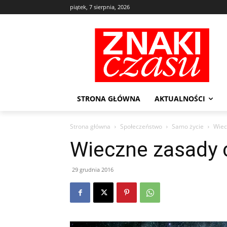
piątek, 7 sierpnia, 2026
STRONA GŁÓWNA
AKTUALNOŚCI
Strona główna
Społeczeństwo
Samo życie
Wiec
Wieczne zasady 
29 grudnia 2016