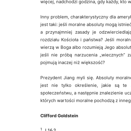
więcej, nadchodzi godzina, gdy każdy, kto w
Inny problem, charakterystyczny dla amery
jest taki: jeśli moralne absoluty mogą istni
a przynajmniej zasady je odzwierciedla
rozdziału Kościoła i państwa? Jeśli moral
wierzą w Boga albo rozumieją Jego absoluty
jeśli nie próbą narzucenia „wiecznych” 
pojmują inaczej niż większość?
Prezydent Jiang myli się. Absoluty moral
jest nie tylko określenie, jakie są te
społeczeństwu, a następnie znalezienie uc
których wartości moralne pochodzą z innego
Clifford Goldstein
1
J 16,2.