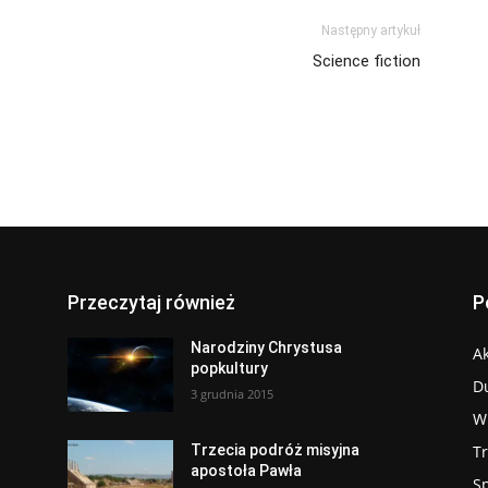
Następny artykuł
Science fiction
Przeczytaj również
P
Narodziny Chrystusa
Ak
popkultury
D
3 grudnia 2015
W
T
Trzecia podróż misyjna
apostoła Pawła
S