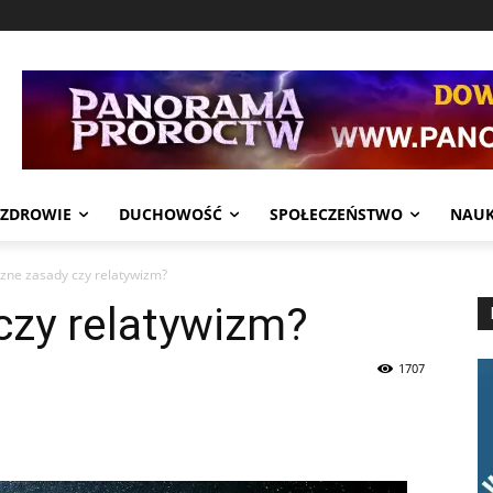
ZDROWIE
DUCHOWOŚĆ
SPOŁECZEŃSTWO
NAU
zne zasady czy relatywizm?
czy relatywizm?
1707