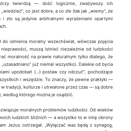
którzy twierdzą — dość logicznie, zważywszy ich
wiedzieć”, co jest dobre, a co złe (tak jak „wiemy”, że
i zło są jedynie arbitralnymi wyrażeniami opartymi
ach.
ał do istnienia moralny wszechświat, wówczas pojęcia
i nieprawości, muszą istnieć niezależnie od ludzkości
erać moralność na prawie naturalnym tylko dlatego, że
„uzasadniano” już niemal wszystko). Dalekie od bycia
ażeniami upodobań (…) postaw czy odczuć”, pochodzące
zystkich i wszędzie. To znaczy, że pewne praktyki —
w tradycji, kulturze i utrwalone przez czas — są dobre
d, według którego można je osądzić.
rozwiązuje moralnych problemów ludzkości. Od wieków
li swoich ludzkich bliźnich — a wszystko to w imię obrony
am Jezus ostrzegał: „Wyłączać was będą z synagog,