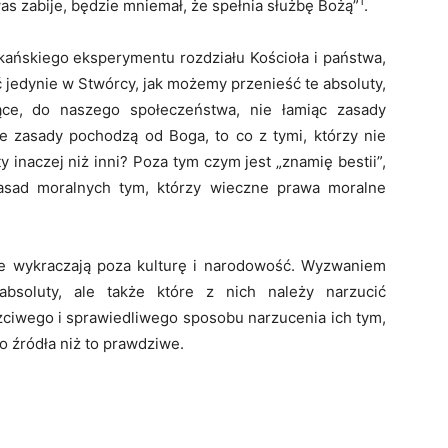
1
as zabije, będzie mniemał, że spełnia służbę Bożą”
.
kańskiego eksperymentu rozdziału Kościoła i państwa,
eć jedynie w Stwórcy, jak możemy przenieść te absoluty,
jące, do naszego społeczeństwa, nie łamiąc zasady
ne zasady pochodzą od Boga, to co z tymi, którzy nie
 inaczej niż inni? Poza tym czym jest „znamię bestii”,
zasad moralnych tym, którzy wieczne prawa moralne
ne wykraczają poza kulturę i narodowość. Wyzwaniem
 absoluty, ale także które z nich należy narzucić
zciwego i sprawiedliwego sposobu narzucenia ich tym,
 źródła niż to prawdziwe.