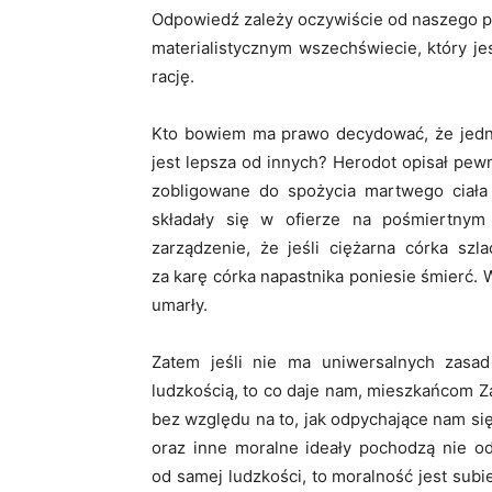
Odpowiedź zależy oczywiście od naszego po
materialistycznym wszechświecie, który je
rację.
Kto bowiem ma prawo decydować, że jedna
jest lepsza od innych? Herodot opisał pe
zobligowane do spożycia martwego ciała
składały się w ofierze na pośmiertny
zarządzenie, że jeśli ciężarna córka s
za karę córka napastnika poniesie śmierć.
umarły.
Zatem jeśli nie ma uniwersalnych zasad
ludzkością, to co daje nam, mieszkańcom 
bez względu na to, jak odpychające nam się
oraz inne moralne ideały pochodzą nie od
od samej ludzkości, to moralność jest sub