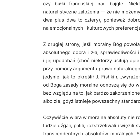
czy bułki francuskiej nad bajgle. Nie
naturalistyczne założenia — że nie możemy „
dwa plus dwa to cztery), ponieważ dobro 
na emocjonalnych i kulturowych preferencj
Z drugiej strony, jeśli moralny Bóg powoł
absolutnego dobra i zła, sprawiedliwości 
i jej upodobań (choć niektórzy usiłują opi
przy pomocy argumentu prawa naturalnego 
jedynie, jak to określił J. Fishkin, „wyr
od Boga zasady moralne odnoszą się do ws
bez względu na to, jak bardzo zakorzenione 
albo złe, gdyż istnieje powszechny standar
Oczywiście wiara w moralne absoluty nie 
ludzie dźgali, palili, rozstrzeliwali i więzi
transcendentnych absolutów moralnych. S