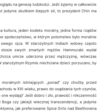
glądu na genezę ludzkości. Jeśli żyjemy w całkowicie
st jedynie skutkiem ślepych sił, to prezydent Chin ma
 kultura, jeden kodeks moralny, jedna forma rządów
wne społeczeństwo, w którym potomstwo było moralnie
 swego ojca. W starożytnych Indiach wdowy często
m stosie swych zmarłych mężów. Hammurabi wydał
zlachcica umrze uderzona przez mężczyznę, wówczas
 W starożytnym Rzymie niechciane dzieci porzucano, by
 moralnych istniejących „ponad” czy choćby przed
Zachodu w XXI wieku, prawo do osądzania tych czynów,
 one wydają? Jeśli dobro i zło, prawość i nikczemność
 Boga czy jakiejś wiecznej transcendencji, a jedynie
iektywna, jak preferowanie Spice Girls nad Beethovena