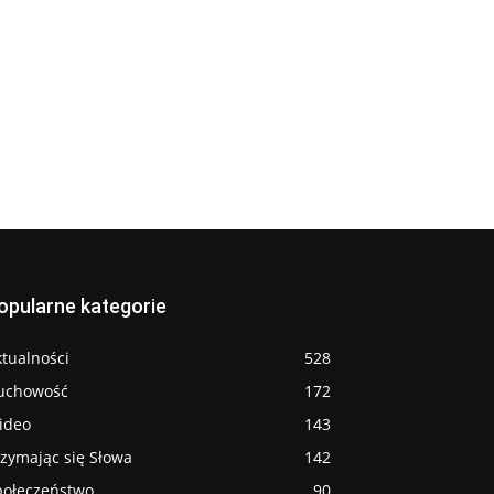
opularne kategorie
tualności
528
uchowość
172
ideo
143
rzymając się Słowa
142
połeczeństwo
90