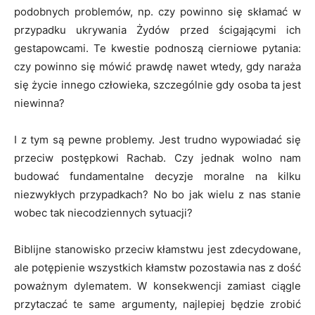
podob­nych problemów, np. czy powinno się skłamać w
przy­padku ukrywania Żydów przed ścigającymi ich
gestapowcami. Te kwestie podnoszą cierniowe pytania:
czy powinno się mó­wić prawdę nawet wtedy, gdy naraża
się życie innego człowie­ka, szczególnie gdy oso­ba ta jest
niewinna?
I z tym są pewne problemy. Jest trudno wypowiadać się
przeciw postępkowi Rachab. Czy jednak wolno nam
budo­wać fundamentalne decyzje mo­ralne na kilku
niezwykłych przypadkach? No bo jak wielu z nas stanie
wobec tak nieco­dziennych sytuacji?
Biblijne stanowisko przeciw kłamstwu jest zdecydowane,
ale potępienie wszystkich kłamstw pozostawia nas z dość
poważ­nym dylematem. W konsekwen­cji zamiast ciągle
przytaczać te same argumenty, najlepiej będzie zrobić