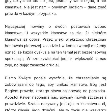
gdy faktycznie tak nie jest, jesteśmy winni błędu, a nie
kłamstwa. Nie jest nam – omylnym ludziom – dane znać
prawdę w każdym przypadku.
Najczęściej mówimy o dwóch postawach wobec
kłamstwa: 1) wszystkie kłamstwa są złe; 2) niektóre
kłamstwa są dobre. Przez wieki większość chrześcijan
hołdowała pier­wszej zasadzie i w konsekwencji może­my
uznać, że każda dy­skusja na ten temat jest bez­sensowną
spekulacją. W rzeczy­wistości jednak większość z nas
żyje, hołdując zasadzie drugiej.
Pismo Święte podaje wyraźnie, że chrześcijanie są
zobowiązani do tego, aby unikać kłamstwa. Bóg jest
Bogiem prawdy, któ­rego słowa są prawdą od po­czątku.
Apostoł Paweł napo­mina nas, abyśmy mówili szcze­rze i
prawdziwie. Szatan na­zywany jest ojcem kłamstwa a ci,
którzy kłamią, jego dzie­ćmi. Ale w życiu nie wszystko