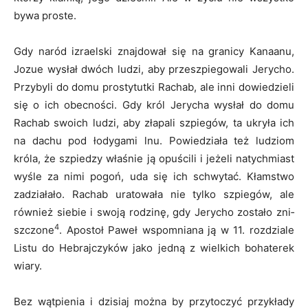
bywa proste.
Gdy naród izraelski znajdował się na granicy Kanaanu,
Jozue wysłał dwóch ludzi, aby przeszpiegowali Jerycho.
Przybyli do domu prostytutki Rachab, ale inni dowiedzieli
się o ich obecności. Gdy król Jerycha wysłał do domu
Rachab swoich ludzi, aby złapali szpiegów, ta ukryła ich
na dachu pod łodygami lnu. Po­wiedziała też ludziom
króla, że szpiedzy właśnie ją opuścili i jeżeli natych­miast
wyśle za nimi pogoń, uda się ich schwytać. Kłamstwo
zadziałało. Rachab uratowała nie tylko szpiegów, ale
również siebie i swoją rodzinę, gdy Jerycho zostało zni­
4
szczone
. Apostoł Paweł wspomniana ją w 11. rozdziale
Listu do Hebrajczyków jako jedną z wielkich bohaterek
wiary.
Bez wątpienia i dzisiaj można by przytoczyć przykłady