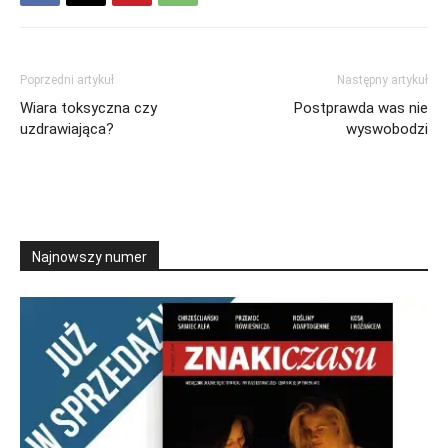
Poprzedni artykuł
Następny artykuł
Wiara toksyczna czy
Postprawda was nie
uzdrawiająca?
wyswobodzi
Najnowszy numer