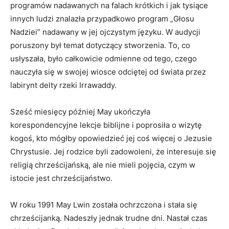
programów nadawanych na falach krótkich i jak tysiące
innych ludzi znalazła przypadkowo program „Głosu
Nadziei” nadawany w jej ojczystym języku. W audycji
poruszony był temat dotyczący stworzenia. To, co
usłyszała, było całkowicie odmienne od tego, czego
nauczyła się w swojej wiosce odciętej od świata przez
labirynt delty rzeki Irrawaddy.
Sześć miesięcy później May ukończyła
korespondencyjne lekcje biblijne i poprosiła o wizytę
kogoś, kto mógłby opowiedzieć jej coś więcej o Jezusie
Chrystusie. Jej rodzice byli zadowoleni, że interesuje się
religią chrześcijańską, ale nie mieli pojęcia, czym w
istocie jest chrześcijaństwo.
W roku 1991 May Lwin została ochrzczona i stała się
chrześcijanką. Nadeszły jednak trudne dni. Nastał czas