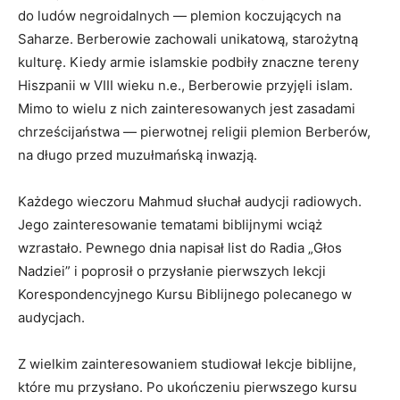
do ludów negroidalnych — plemion koczujących na
Saharze. Berberowie zachowali unikatową, starożytną
kulturę. Kiedy armie islamskie podbiły znaczne tereny
Hiszpanii w VIII wieku n.e., Berberowie przyjęli islam.
Mimo to wielu z nich zainteresowanych jest zasadami
chrześcijaństwa — pierwotnej religii plemion Berberów,
na długo przed muzułmańską inwazją.
Każdego wieczoru Mahmud słuchał audycji radiowych.
Jego zainteresowanie tematami biblijnymi wciąż
wzrastało. Pewnego dnia napisał list do Radia „Głos
Nadziei” i poprosił o przysłanie pierwszych lekcji
Korespondencyjnego Kursu Biblijnego polecanego w
audycjach.
Z wielkim zainteresowaniem studiował lekcje biblijne,
które mu przysłano. Po ukończeniu pierwszego kursu