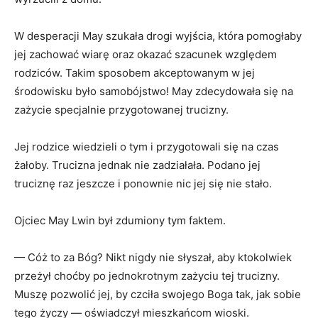
W desperacji May szukała drogi wyjścia, która pomogłaby
jej zachować wiarę oraz okazać szacunek względem
rodziców. Takim sposobem akceptowanym w jej
środowisku było samobójstwo! May zdecydowała się na
zażycie specjalnie przygotowanej trucizny.
Jej rodzice wiedzieli o tym i przygotowali się na czas
żałoby. Trucizna jednak nie zadziałała. Podano jej
truciznę raz jeszcze i ponownie nic jej się nie stało.
Ojciec May Lwin był zdumiony tym faktem.
— Cóż to za Bóg? Nikt nigdy nie słyszał, aby ktokolwiek
przeżył choćby po jednokrotnym zażyciu tej trucizny.
Muszę pozwolić jej, by czciła swojego Boga tak, jak sobie
tego życzy — oświadczył mieszkańcom wioski.