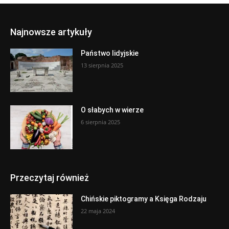
Najnowsze artykuły
Państwo lidyjskie
13 sierpnia 2025
O słabych w wierze
6 sierpnia 2025
Przeczytaj również
Chińskie piktogramy a Księga Rodzaju
22 maja 2024