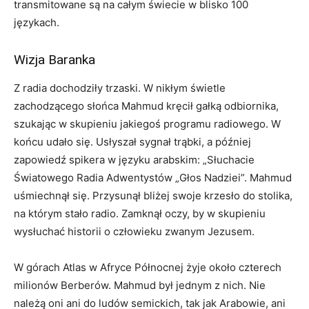
transmitowane są na całym świecie w blisko 100
językach.
Wizja Baranka
Z radia dochodziły trzaski. W nikłym świetle
zachodzącego słońca Mahmud kręcił gałką odbiornika,
szukając w skupieniu jakiegoś programu radiowego. W
końcu udało się. Usłyszał sygnał trąbki, a później
zapowiedź spikera w języku arabskim: „Słuchacie
Światowego Radia Adwentystów „Głos Nadziei”. Mahmud
uśmiechnął się. Przysunął bliżej swoje krzesło do stolika,
na którym stało radio. Zamknął oczy, by w skupieniu
wysłuchać historii o człowieku zwanym Jezusem.
W górach Atlas w Afryce Północnej żyje około czterech
milionów Berberów. Mahmud był jednym z nich. Nie
należą oni ani do ludów semickich, tak jak Arabowie, ani