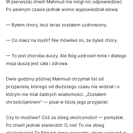
W pierwszej chwili Mahmud nie mógł nic odpowiedzieć.
Po pewnym czasie jednak wolno wypowiedział słowa:
— Byłem chory, lecz teraz zostałem uzdrowiony.
— Co masz na myśli? Nie mówiłeś mi, że byłeś chory.
— To jest choroba duszy. Ale Bóg uzdrowił mnie i dlatego
moja dusza jest cała i zdrowa.
Dwie godziny później Mahmud otrzymał list od
przyjaciela, którego od dłuższego czasu nie widział i o
którym nie miał żadnych wiadomości. „Zostałem
chrześcijaninem” — pisał w liście jego przyjaciel.
Czy to możliwe? Cóż za zbieg okoliczności! — pomyślał.
Po chwili jednak stwierdził: O, nie! To nie zbieg
okoliczności! To Bóg tak mnie prowadzi, abym uwierzył w