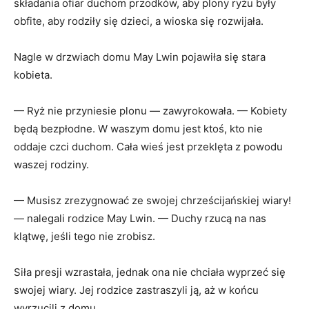
składania ofiar duchom przodków, aby plony ryżu były
obfite, aby rodziły się dzieci, a wioska się rozwijała.
Nagle w drzwiach domu May Lwin pojawiła się stara
kobieta.
— Ryż nie przyniesie plonu — zawyrokowała. — Kobiety
będą bezpłodne. W waszym domu jest ktoś, kto nie
oddaje czci duchom. Cała wieś jest przeklęta z powodu
waszej rodziny.
— Musisz zrezygnować ze swojej chrześcijańskiej wiary!
— nalegali rodzice May Lwin. — Duchy rzucą na nas
klątwę, jeśli tego nie zrobisz.
Siła presji wzrastała, jednak ona nie chciała wyprzeć się
swojej wiary. Jej rodzice zastraszyli ją, aż w końcu
wyrzucili z domu.