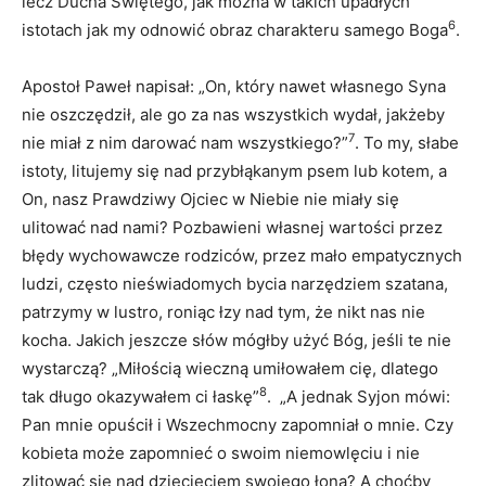
lecz Ducha Świętego, jak można w takich upadłych
6
istotach jak my odnowić obraz charakteru samego Boga
.
Apostoł Paweł napisał: „On, który nawet własnego Syna
nie oszczędził, ale go za nas wszystkich wydał, jakżeby
7
nie miał z nim darować nam wszystkiego?”
. To my, słabe
istoty, litujemy się nad przybłąkanym psem lub kotem, a
On, nasz Prawdziwy Ojciec w Niebie nie miały się
ulitować nad nami? Pozbawieni własnej wartości przez
błędy wychowawcze rodziców, przez mało empatycznych
ludzi, często nieświadomych bycia narzędziem szatana,
patrzymy w lustro, roniąc łzy nad tym, że nikt nas nie
kocha. Jakich jeszcze słów mógłby użyć Bóg, jeśli te nie
wystarczą? „Miłością wieczną umiłowałem cię, dlatego
8
tak długo okazywałem ci łaskę”
. „A jednak Syjon mówi:
Pan mnie opuścił i Wszechmocny zapomniał o mnie. Czy
kobieta może zapomnieć o swoim niemowlęciu i nie
zlitować się nad dziecięciem swojego łona? A choćby