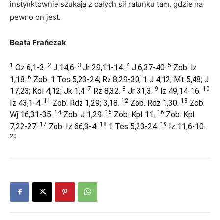
instynktownie szukają z całych sił ratunku tam, gdzie na
pewno on jest.
Beata Frańczak
1
2
3
4
5
Oz 6,1-3.
J 14,6.
Jr 29,11-14.
J 6,37-40.
Zob. Iz
6
1,18.
Zob. 1 Tes 5,23-24; Rz 8,29-30; 1 J 4,12; Mt 5,48; J
7
8
9
10
17,23; Kol 4,12; Jk 1,4.
Rz 8,32.
Jr 31,3.
Iz 49,14-16.
11
12
13
Iz 43,1-4.
Zob. Rdz 1,29; 3,18.
Zob. Rdz 1,30.
Zob.
14
15
16
Wj 16,31-35.
Zob. J 1,29.
Zob. Kpł 11.
Zob. Kpł
17
18
19
7,22-27.
Zob. Iz 66,3-4.
1 Tes 5,23-24.
Iz 11,6-10.
20