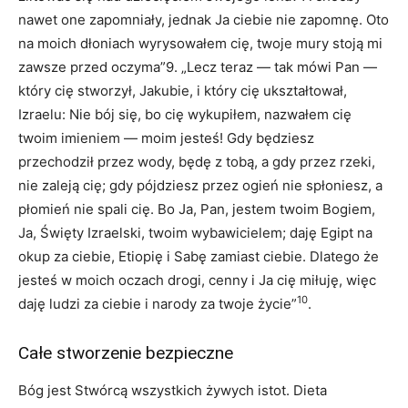
nawet one zapomniały, jednak Ja ciebie nie zapomnę. Oto
na moich dłoniach wyrysowałem cię, twoje mury stoją mi
zawsze przed oczyma”9. „Lecz teraz — tak mówi Pan —
który cię stworzył, Jakubie, i który cię ukształtował,
Izraelu: Nie bój się, bo cię wykupiłem, nazwałem cię
twoim imieniem — moim jesteś! Gdy będziesz
przechodził przez wody, będę z tobą, a gdy przez rzeki,
nie zaleją cię; gdy pójdziesz przez ogień nie spłoniesz, a
płomień nie spali cię. Bo Ja, Pan, jestem twoim Bogiem,
Ja, Święty Izraelski, twoim wybawicielem; daję Egipt na
okup za ciebie, Etiopię i Sabę zamiast ciebie. Dlatego że
jesteś w moich oczach drogi, cenny i Ja cię miłuję, więc
10
daję ludzi za ciebie i narody za twoje życie”
.
Całe stworzenie bezpieczne
Bóg jest Stwórcą wszystkich żywych istot. Dieta