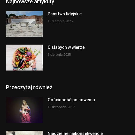
Najnowsze artykuły
Państwo lidyjskie
13 sierpnia 2025
O słabych w wierze
6 sierpnia 2025
Przeczytaj również
Gościnność po nowemu
15 listopada 2017
Niedzielne niekonsekwencje