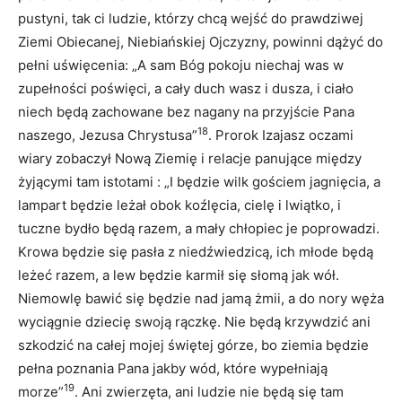
pustyni, tak ci ludzie, którzy chcą wejść do prawdziwej
Ziemi Obiecanej, Niebiańskiej Ojczyzny, powinni dążyć do
pełni uświęcenia: „A sam Bóg pokoju niechaj was w
zupełności poświęci, a cały duch wasz i dusza, i ciało
niech będą zachowane bez nagany na przyjście Pana
18
naszego, Jezusa Chrystusa”
. Prorok Izajasz oczami
wiary zobaczył Nową Ziemię i relacje panujące między
żyjącymi tam istotami : „I będzie wilk gościem jagnięcia, a
lampart będzie leżał obok koźlęcia, cielę i lwiątko, i
tuczne bydło będą razem, a mały chłopiec je poprowadzi.
Krowa będzie się pasła z niedźwiedzicą, ich młode będą
leżeć razem, a lew będzie karmił się słomą jak wół.
Niemowlę bawić się będzie nad jamą żmii, a do nory węża
wyciągnie dziecię swoją rączkę. Nie będą krzywdzić ani
szkodzić na całej mojej świętej górze, bo ziemia będzie
pełna poznania Pana jakby wód, które wypełniają
19
morze”
. Ani zwierzęta, ani ludzie nie będą się tam