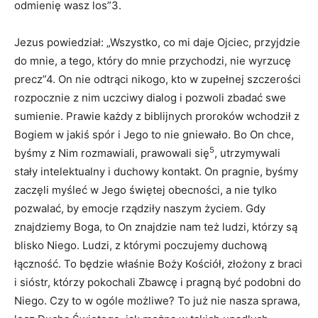
odmienię wasz los”3.
Jezus powiedział: „Wszystko, co mi daje Ojciec, przyjdzie
do mnie, a tego, który do mnie przychodzi, nie wyrzucę
precz”4. On nie odtrąci nikogo, kto w zupełnej szczerości
rozpocznie z nim uczciwy dialog i pozwoli zbadać swe
sumienie. Prawie każdy z biblijnych proroków wchodził z
Bogiem w jakiś spór i Jego to nie gniewało. Bo On chce,
5
byśmy z Nim rozmawiali, prawowali się
, utrzymywali
stały intelektualny i duchowy kontakt. On pragnie, byśmy
zaczęli myśleć w Jego świętej obecności, a nie tylko
pozwalać, by emocje rządziły naszym życiem. Gdy
znajdziemy Boga, to On znajdzie nam też ludzi, którzy są
blisko Niego. Ludzi, z którymi poczujemy duchową
łączność. To będzie właśnie Boży Kościół, złożony z braci
i sióstr, którzy pokochali Zbawcę i pragną być podobni do
Niego. Czy to w ogóle możliwe? To już nie nasza sprawa,