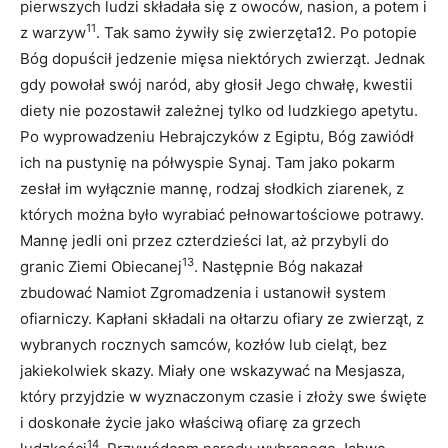
pierwszych ludzi składała się z owoców, nasion, a potem i
11
z warzyw
. Tak samo żywiły się zwierzęta12. Po potopie
Bóg dopuścił jedzenie mięsa niektórych zwierząt. Jednak
gdy powołał swój naród, aby głosił Jego chwałę, kwestii
diety nie pozostawił zależnej tylko od ludzkiego apetytu.
Po wyprowadzeniu Hebrajczyków z Egiptu, Bóg zawiódł
ich na pustynię na półwyspie Synaj. Tam jako pokarm
zesłał im wyłącznie mannę, rodzaj słodkich ziarenek, z
których można było wyrabiać pełnowartościowe potrawy.
Mannę jedli oni przez czterdzieści lat, aż przybyli do
13
granic Ziemi Obiecanej
. Następnie Bóg nakazał
zbudować Namiot Zgromadzenia i ustanowił system
ofiarniczy. Kapłani składali na ołtarzu ofiary ze zwierząt, z
wybranych rocznych samców, kozłów lub cieląt, bez
jakiekolwiek skazy. Miały one wskazywać na Mesjasza,
który przyjdzie w wyznaczonym czasie i złoży swe święte
i doskonałe życie jako właściwą ofiarę za grzech
14