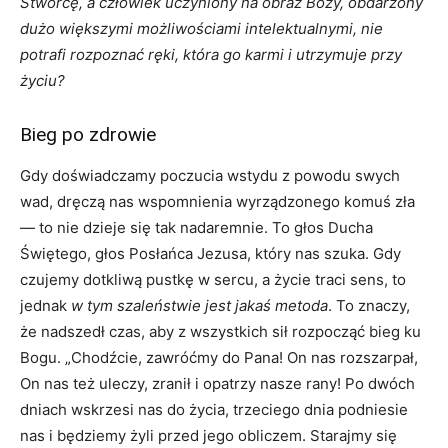
Stwórcę, a człowiek uczyniony na obraz Boży, obdarzony
dużo większymi możliwościami intelektualnymi, nie
potrafi rozpoznać ręki, która go karmi i utrzymuje przy
życiu?
Bieg po zdrowie
Gdy doświadczamy poczucia wstydu z powodu swych
wad, dręczą nas wspomnienia wyrządzonego komuś zła
— to nie dzieje się tak nadaremnie. To głos Ducha
Świętego, głos Posłańca Jezusa, który nas szuka. Gdy
czujemy dotkliwą pustkę w sercu, a życie traci sens, to
jednak
w tym szaleństwie jest jakaś metoda
. To znaczy,
że nadszedł czas, aby z wszystkich sił rozpocząć bieg ku
Bogu. „Chodźcie, zawróćmy do Pana! On nas rozszarpał,
On nas też uleczy, zranił i opatrzy nasze rany! Po dwóch
dniach wskrzesi nas do życia, trzeciego dnia podniesie
nas i będziemy żyli przed jego obliczem. Starajmy się