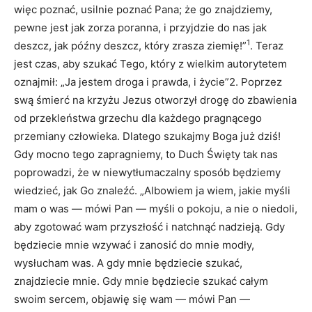
więc poznać, usilnie poznać Pana; że go znajdziemy,
pewne jest jak zorza poranna, i przyjdzie do nas jak
1
deszcz, jak późny deszcz, który zrasza ziemię!”
. Teraz
jest czas, aby szukać Tego, który z wielkim autorytetem
oznajmił: „Ja jestem droga i prawda, i życie”2. Poprzez
swą śmierć na krzyżu Jezus otworzył drogę do zbawienia
od przekleństwa grzechu dla każdego pragnącego
przemiany człowieka. Dlatego szukajmy Boga już dziś!
Gdy mocno tego zapragniemy, to Duch Święty tak nas
poprowadzi, że w niewytłumaczalny sposób będziemy
wiedzieć, jak Go znaleźć. „Albowiem ja wiem, jakie myśli
mam o was — mówi Pan — myśli o pokoju, a nie o niedoli,
aby zgotować wam przyszłość i natchnąć nadzieją. Gdy
będziecie mnie wzywać i zanosić do mnie modły,
wysłucham was. A gdy mnie będziecie szukać,
znajdziecie mnie. Gdy mnie będziecie szukać całym
swoim sercem, objawię się wam — mówi Pan —