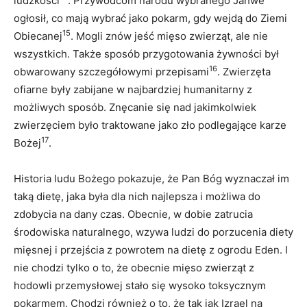
ludzkości
. Przywódcom narodu wybranego Jahwe
ogłosił, co mają wybrać jako pokarm, gdy wejdą do Ziemi
15
Obiecanej
. Mogli znów jeść mięso zwierząt, ale nie
wszystkich. Także sposób przygotowania żywności był
16
obwarowany szczegółowymi przepisami
. Zwierzęta
ofiarne były zabijane w najbardziej humanitarny z
możliwych sposób. Znęcanie się nad jakimkolwiek
zwierzęciem było traktowane jako zło podlegające karze
17
Bożej
.
Historia ludu Bożego pokazuje, że Pan Bóg wyznaczał im
taką dietę, jaka była dla nich najlepsza i możliwa do
zdobycia na dany czas. Obecnie, w dobie zatrucia
środowiska naturalnego, wzywa ludzi do porzucenia diety
mięsnej i przejścia z powrotem na dietę z ogrodu Eden. I
nie chodzi tylko o to, że obecnie mięso zwierząt z
hodowli przemysłowej stało się wysoko toksycznym
pokarmem. Chodzi również o to, że tak jak Izrael na