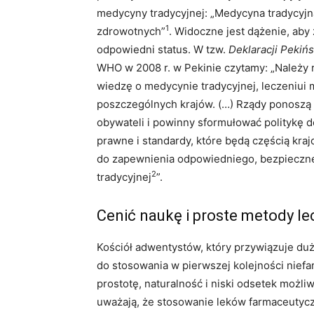
medycyny tradycyjnej: „Medycyna tradycyjna
1
zdrowotnych”
. Widoczne jest dążenie, aby
odpowiedni status. W tzw.
Deklaracji Pekińs
WHO w 2008 r. w Pekinie czytamy: „Należy 
wiedzę o medycynie tradycyjnej, leczeniui
poszczególnych krajów. (…) Rządy ponoszą
obywateli i powinny sformułować politykę 
prawne i standardy, które będą częścią kr
do zapewnienia odpowiedniego, bezpieczn
2
tradycyjnej
”.
Cenić naukę i proste metody le
Kościół adwentystów, który przywiązuje du
do stosowania w pierwszej kolejności niefa
prostotę, naturalność i niski odsetek możli
uważają, że stosowanie leków farmaceutycz