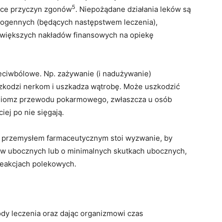
5
iątce przyczyn zgonów
. Niepożądane działania leków są
trogennych (będących następstwem leczenia),
 większych nakładów finansowych na opiekę
zeciwbólowe. Np. zażywanie (i nadużywanie)
zkodzi nerkom i uszkadza wątrobę. Może uszkodzić
eniomz przewodu pokarmowego, zwłaszcza u osób
ciej po nie sięgają.
 przemysłem farmaceutycznym stoi wyzwanie, by
w ubocznych lub o minimalnych skutkach ubocznych,
reakcjach polekowych.
tody leczenia oraz dając organizmowi czas