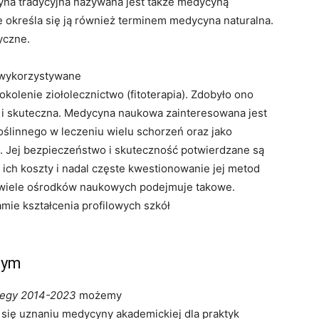
cyna tradycyjna nazywana jest także medycyną
 określa się ją również terminem medycyna naturalna.
yczne.
t wykorzystywane
kolenie ziołolecznictwo (fitoterapia). Zdobyło ono
 i skuteczna. Medycyna naukowa zainteresowana jest
oślinnego w leczeniu wielu schorzeń oraz jako
h. Jej bezpieczeństwo i skuteczność potwierdzane są
ich koszty i nadal częste kwestionowanie jej metod
ewiele ośrodków naukowych podejmuje takowe.
mie kształcenia profilowych szkół
nym
tegy 2014-2023
możemy
się uznaniu medycyny akademickiej dla praktyk