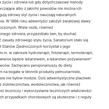
 życia i zdrowia lub gdy dotychczasowe metody
arczające albo z jakichś powodów nie można ich
ują zdrowy styl życia i nauczają naturalnych
a. W 1866 roku adwentyści założyli światowej sławy
oczonych. Wiele osób, również
onego zdrowia, przyjeżdżało tam, by słuchać
 zasady zdrowego stylu życia. Sanatorium stało się
t Stanów Zjednoczonych korzystał z jego
in. w zakresie hydroterapii, fototerapii, termoterapii,
żywienie będzie lekarstwem, a lekarstwo pożywieniem”
owców. Zachęcano pensjonariuszy do diety
m na bogate w błonnik produkty pełnoziarniste,
sie nie byłow modzie. Dziś adwentystyczne placówki
z ziołolecznictwa, wodolecznictwa, jak również
post leczniczy i wykorzystanie leczniczych właściwości
ych przypadkach chorobowych są skuteczne i z reguły