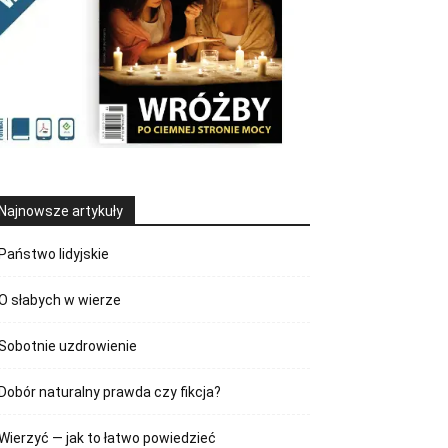
Najnowsze artykuły
Państwo lidyjskie
O słabych w wierze
Sobotnie uzdrowienie
Dobór naturalny prawda czy fikcja?
Wierzyć — jak to łatwo powiedzieć