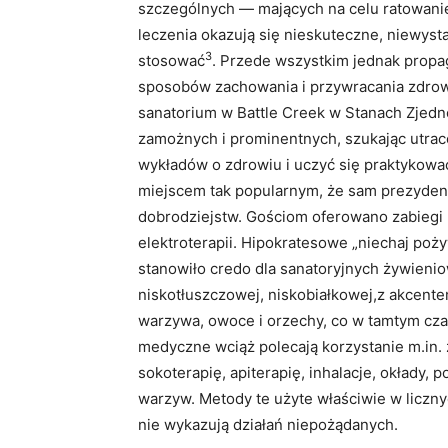
szczególnych — mających na celu ratowanie
leczenia okazują się nieskuteczne, niewyst
3
stosować
. Przede wszystkim jednak propag
sposobów zachowania i przywracania zdrowi
sanatorium w Battle Creek w Stanach Zjedn
zamożnych i prominentnych, szukając utrac
wykładów o zdrowiu i uczyć się praktykować
miejscem tak popularnym, że sam prezyden
dobrodziejstw. Gościom oferowano zabiegi m.
elektroterapii. Hipokratesowe „niechaj po
stanowiło credo dla sanatoryjnych żywieni
niskotłuszczowej, niskobiałkowej,z akcente
warzywa, owoce i orzechy, co w tamtym cza
medyczne wciąż polecają korzystanie m.in. 
sokoterapię, apiterapię, inhalacje, okłady, 
warzyw. Metody te użyte właściwie w liczn
nie wykazują działań niepożądanych.