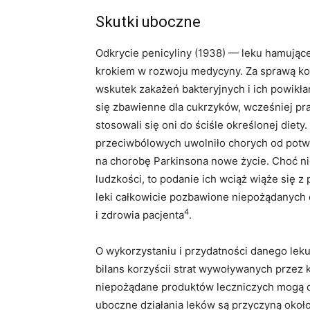
Skutki uboczne
Odkrycie penicyliny (1938) — leku hamujące
krokiem w rozwoju medycyny. Za sprawą kol
wskutek zakażeń bakteryjnych i ich powikłań
się zbawienne dla cukrzyków, wcześniej pra
stosowali się oni do ściśle określonej diety
przeciwbólowych uwolniło chorych od potw
na chorobę Parkinsona nowe życie. Choć ni
ludzkości, to podanie ich wciąż wiąże się z
leki całkowicie pozbawione niepożądanych d
4
i zdrowia pacjenta
.
O wykorzystaniu i przydatności danego lek
bilans korzyścii strat wywoływanych przez k
niepożądane produktów leczniczych mogą do
uboczne działania leków są przyczyną około 