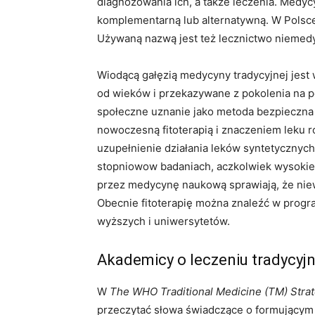
diagnozowania ich, a także leczenia. Medy
komplementarną lub alternatywną. W Polsce
Używaną nazwą jest też lecznictwo niemed
Wiodącą gałęzią medycyny tradycyjnej jes
od wieków i przekazywane z pokolenia na po
społeczne uznanie jako metoda bezpieczna
nowoczesną fitoterapią i znaczeniem leku r
uzupełnienie działania leków syntetycznyc
stopniowow badaniach, aczkolwiek wysokie 
przez medycynę naukową sprawiają, że ni
Obecnie fitoterapię można znaleźć w progra
wyższych i uniwersytetów.
Akademicy o leczeniu tradycyj
W
The WHO Traditional Medicine (TM) Stra
przeczytać słowa świadczące o formującym 