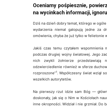
Oceniamy pośpiesznie, powierz
na wycinkach informacji, ignoru
Dziś na dzień dobry temat, którego w ogól
wydarzenia niemal galopują jedne za d
omówienia, chyba że już tylko w felietonie
Jakiś czas temu czytałem wspomnienia n
podczas drugiej wojny światowej. Jego za
nich zwykli żołnierze przedstawiają 
odzwierciedlenie również w sferze duchow
1
rozproszone”
. Współczesny świat wziął so
wszelkich autorytetów.
Na pierwszy rzut idzie sam Bóg — główny
doskonały, jak się o Nim w Kościołach naucz
inne okropności. Widział i nie grzmiał. Do