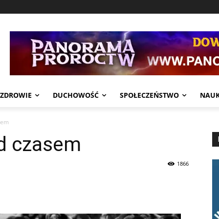
ZDROWIE
DUCHOWOŚĆ
SPOŁECZEŃSTWO
NAU
sem
ed czasem
1866