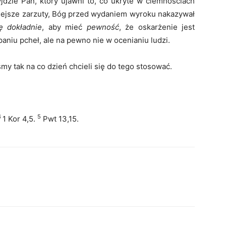
jdzie Pan, który ujawni to, co ukryte w ciemnościach
iejsze zarzuty, Bóg przed wydaniem wyroku nakazywał
ę dokładnie
, aby mieć
pewność
, że oskarżenie jest
paniu pcheł, ale na pewno nie w ocenianiu ludzi.
śmy tak na co dzień chcieli się do tego stosować.
4
5
1 Kor 4,5.
Pwt 13,15.