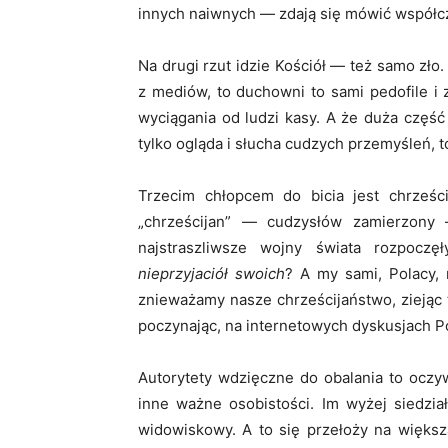
innych naiwnych — zdają się mówić współcz
Na drugi rzut idzie Kościół — też samo zło
z mediów, to duchowni to sami pedofile i z
wyciągania od ludzi kasy. A że duża część 
tylko ogląda i słucha cudzych przemyśleń, 
Trzecim chłopcem do bicia jest chrześc
„chrześcijan” — cudzysłów zamierzony
najstraszliwsze wojny świata rozpocz
nieprzyjaciół swoich
? A my sami, Polacy, 
znieważamy nasze chrześcijaństwo, ziejąc t
poczynając, na internetowych dyskusjach P
Autorytety wdzięczne do obalania to oczyw
inne ważne osobistości. Im wyżej siedział
widowiskowy. A to się przełoży na większą