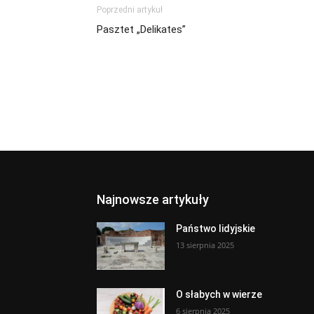
Poprzedni artykuł
Pasztet „Delikates”
Najnowsze artykuły
Państwo lidyjskie
13 sierpnia 2025
O słabych w wierze
6 sierpnia 2025