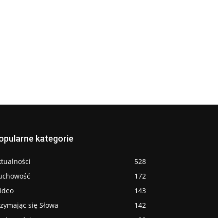
opularne kategorie
tualności
528
uchowość
172
ideo
143
rzymając się Słowa
142