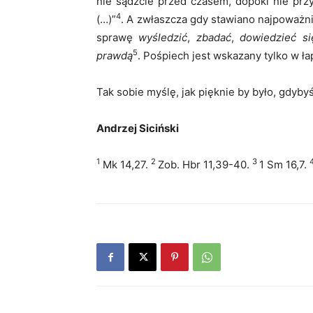
nie sądźcie przed czasem, dopóki nie przy
4
(…)”
. A zwłaszcza gdy stawiano najpoważn
sprawę
wyśledzić
,
zbadać
,
dowiedzieć si
5
prawdą
. Pośpiech jest wskazany tylko w ła
Tak sobie myślę, jak pięknie by było, gdyby
Andrzej Siciński
1
2
3
Mk 14,27.
Zob. Hbr 11,39-40.
1 Sm 16,7.