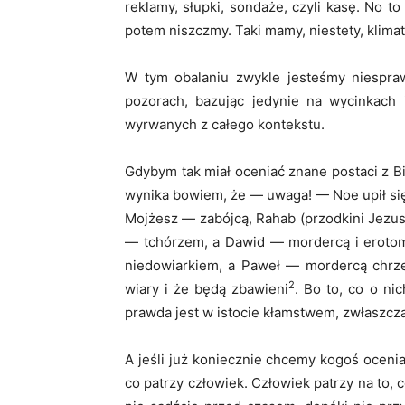
reklamy, słupki, sondaże, czyli kasę. No t
potem niszczmy. Taki mamy, niestety, klimat
W tym obalaniu zwykle jesteśmy niespraw
pozorach, bazując jedynie na wycinkach
wyrwanych z całego kontekstu.
Gdybym tak miał oceniać znane postaci z Bibl
wynika bowiem, że — uwaga! — Noe upił się
Mojżesz — zabójcą, Rahab (przodkini Jezu
— tchórzem, a Dawid — mordercą i eroto
niedowiarkiem, a Paweł — mordercą chrześ
2
wiary i że będą zbawieni
. Bo to, co o ni
prawda jest w istocie kłamstwem, zwłaszcza
A jeśli już koniecznie chcemy kogoś ocenia
co patrzy człowiek. Człowiek patrzy na to,