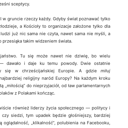
eśni sceptycy.
. I w gruncie rzeczy każdy. Gdyby świat poznawać tylko
łodzieje, a Kościoły to organizacje założone tylko dla
ludzi już nic sama nie czyta, nawet sama nie myśli, a
to przesiąka takim widzeniem świata.
ijaństwo. Tu się może nawet nie dziwię, bo wielu
 — dawało i daje ku temu powody. Dwie ostatnie
ęły się w chrześcijańskiej Europie. A gdzie
miłuj
najbardziej religijny naród Europy? Na każdym kroku
ą „miłością” do nieprzyjaciół, od ław parlamentarnych
olaków z Polakami kończąc.
iście również liderzy życia społecznego — politycy i
 czy siedzi, tym upadek będzie głośniejszy, bardziej
 oglądalność, „klikalność”, polubienia na Facebooku,