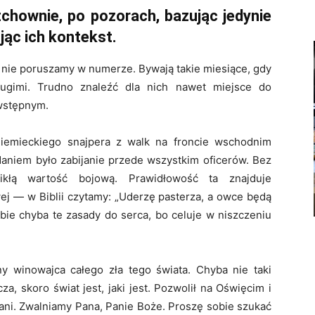
chownie, po pozorach, bazując jedynie
jąc ich kontekst.
e nie poruszamy w numerze. Bywają takie miesiące, gdy
rugimi. Trudno znaleźć dla nich nawet miejsce do
 wstępnym.
iemieckiego snajpera z walk na froncie wschodnim
daniem było zabijanie przede wszystkim oficerów. Bez
nikłą wartość bojową. Prawidłowość ta znajduje
ej — w Biblii czytamy: „Uderzę pasterza, a owce będą
bie chyba te zasady do serca, bo celuje w niszczeniu
 winowajca całego zła tego świata. Chyba nie taki
a, skoro świat jest, jaki jest. Pozwolił na Oświęcim i
 bani. Zwalniamy Pana, Panie Boże. Proszę sobie szukać