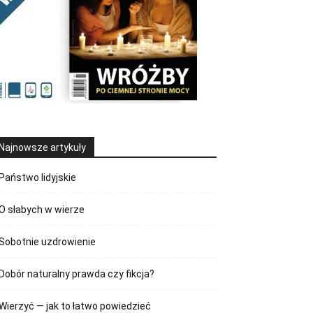
Najnowsze artykuły
Państwo lidyjskie
O słabych w wierze
Sobotnie uzdrowienie
Dobór naturalny prawda czy fikcja?
Wierzyć — jak to łatwo powiedzieć