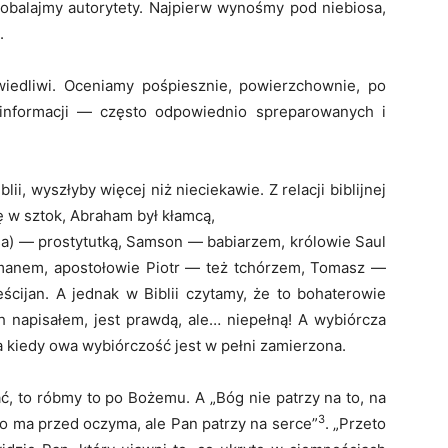
o obalajmy autorytety. Najpierw wynośmy pod niebiosa,
.
iedliwi. Oceniamy pośpiesznie, powierzchownie, po
 informacji — często odpowiednio spreparowanych i
ii, wyszłyby więcej niż nieciekawie. Z relacji biblijnej
 w sztok, Abraham był kłamcą,
sa) — prostytutką, Samson — babiarzem, królowie Saul
manem, apostołowie Piotr — też tchórzem, Tomasz —
cijan. A jednak w Biblii czytamy, że to bohaterowie
ch napisałem, jest prawdą, ale… niepełną! A wybiórcza
 kiedy owa wybiórczość jest w pełni zamierzona.
ć, to róbmy to po Bożemu. A „Bóg nie patrzy na to, na
3
 co ma przed oczyma, ale Pan patrzy na serce”
. „Przeto