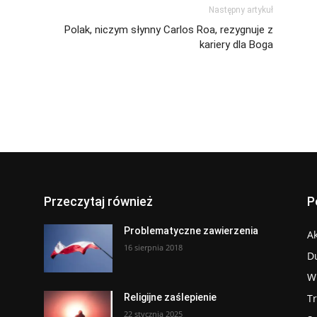
Następny artykuł
Polak, niczym słynny Carlos Roa, rezygnuje z
kariery dla Boga
Przeczytaj również
P
Problematyczne zawierzenia
Ak
16 sierpnia 2018
D
W
T
Religijne zaślepienie
22 stycznia 2025